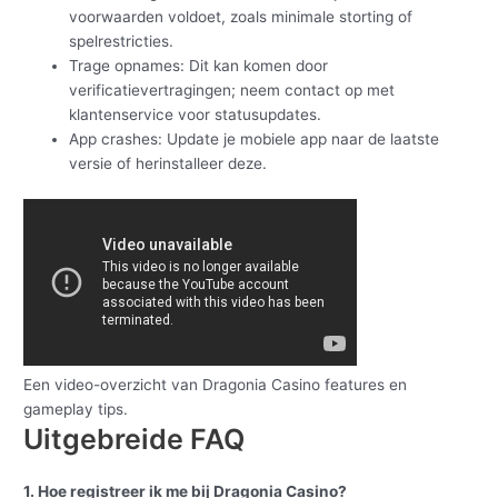
voorwaarden voldoet, zoals minimale storting of
spelrestricties.
Trage opnames: Dit kan komen door
verificatievertragingen; neem contact op met
klantenservice voor statusupdates.
App crashes: Update je mobiele app naar de laatste
versie of herinstalleer deze.
Een video-overzicht van Dragonia Casino features en
gameplay tips.
Uitgebreide FAQ
1. Hoe registreer ik me bij Dragonia Casino?