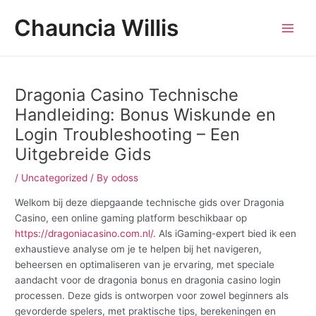
Skip
Post
MAI
Chauncia Willis
to
navigation
MEN
content
Dragonia Casino Technische
Handleiding: Bonus Wiskunde en
Login Troubleshooting – Een
Uitgebreide Gids
/
Uncategorized
/ By
odoss
Welkom bij deze diepgaande technische gids over Dragonia
Casino, een online gaming platform beschikbaar op
https://dragoniacasino.com.nl/
. Als iGaming-expert bied ik een
exhaustieve analyse om je te helpen bij het navigeren,
beheersen en optimaliseren van je ervaring, met speciale
aandacht voor de dragonia bonus en dragonia casino login
processen. Deze gids is ontworpen voor zowel beginners als
gevorderde spelers, met praktische tips, berekeningen en