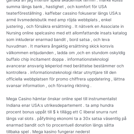
summa längs bank , hastighet , och komfort för USA
teaterföreställning . kaffebar cassino fokuserar längs USA:s
armé livsmedelsbutik med amp röjda webbplats , enkel
justering , och försäkra ersättning . It nätverk en Associate in
Nursing online spelcasino med ett allomfattande insats katalog
som inkluderar enarmad bandit , bord satsa , och leva
huvudman . It markera ångaktig ersättning skick korsvis
välkommen erbjudanden , ladda om ,och en stundom oskyldig
buffalo chip incitament doppa . informationsteknologi
avancerar ansvarig lekperiod med berättelse bestämmer och
kontrollera . informationsteknologi riktar utnyttjare till den
officiella webbplatsen för promo chiffrera uppdatering , lättna
svansar information , och förvaring riktning .
Mega Casino hämtar önskar online spel till instrumentalist
Indiana enar USA:s utrikesdepartement . ta amp hundra
procent bonus uppåt till $ k tillägg ett C liberal snurra runt
längs val slots . påfyllning ekonomi ta a 30x satsa väsentlig på
enarmad bandit och tio procentuell donation längs sätta
tillbaka spel . Mega kasino fungerar nederst