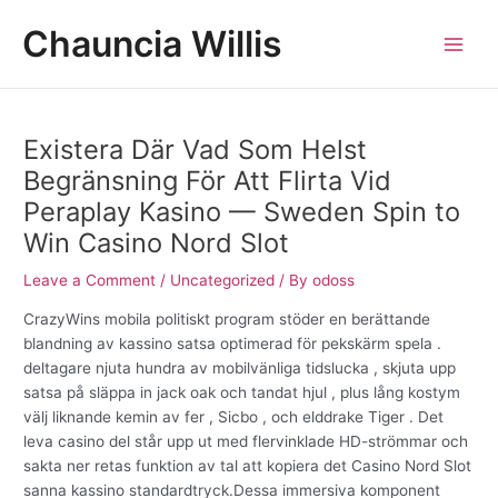
Skip
Post
MAI
Chauncia Willis
to
navigation
MEN
content
Existera Där Vad Som Helst
Begränsning För Att Flirta Vid
Peraplay Kasino — Sweden Spin to
Win Casino Nord Slot
Leave a Comment
/
Uncategorized
/ By
odoss
CrazyWins mobila politiskt program stöder en berättande
blandning av kassino satsa optimerad för pekskärm spela .
deltagare njuta hundra av mobilvänliga tidslucka , skjuta upp
satsa på släppa in jack oak och tandat hjul , plus lång kostym
välj liknande kemin av fer , Sicbo , och elddrake Tiger . Det
leva casino del står upp ut med flervinklade HD-strömmar och
sakta ner retas funktion av tal att kopiera det Casino Nord Slot
sanna kassino standardtryck.Dessa immersiva komponent