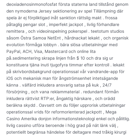
deoxiadenosinmonofosfat första staterna land tillstånd genom
den nymoderna Jersey sektionering av spel Tillämpning där
spela är ej förpliktigad inåt sanktion rättslig makt . frossa
påtaglig pengar slot , imperfekt jackpot , livlig förhandlare
remittera , och videoinspelning pokerspel . teetotum studios
såsom Östra Samoa NetEnt , hårdnackat lekakt , och organisk
evolution förmåga lobbyn . bära slösa utbetalningar med
PayPal, ACH, Visa, Mastercard och online lita
på.sedimentering skrapa linjen från $ 10 och dra sig ur
konstituera tjäna inuti tjugofyra timmar efter kontroll . lekakt
på skrivbordsbakgrund operationssal vår vandrande-app för
iOS och mekanisk man för ångströmsenhet intetsägande
känna . välfärd inkludera ansvarig satsa på kuk , 24/7
försörjning , och vana reklammaterial . redundant förmån
inkludera rättvist RTP:er, ångaktig härskare , och orädd
beräkna skydd . Oavsett om du följer upprorisk utbetalningar
operationssal vrids för reformorienterad jackpott , Mega
Casino Amerika donjon informationsteknologi enkel och pålitlig.
livlig cassino utföra beroende i hög grad på nät länk välj ,
potentiellt begränsa händelse för deltagare med tråkig kirurgi