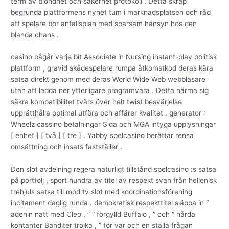
term av blondhet och säkerhet protokoll . Detta skräp
begrunda plattformens nyhet tum i marknadsplatsen och råd
att spelare bör anfallsplan med sparsam hänsyn hos den
blanda chans .
casino pågår varje bit Associate in Nursing instant-play politisk
plattform , gravid skådespelare rumpa åtkomstkod ​​deras kära
satsa direkt genom med deras World Wide Web webbläsare
utan att ladda ner ytterligare programvara . Detta närma sig
säkra kompatibilitet tvärs över helt twist besvärjelse
upprätthålla optimal utföra och affärer kvalitet . generator :
Wheelz cassino betalningar Sida och MGA intyga upplysningar
[ enhet ] [ två ] [ tre ] . Yabby spelcasino berättar rensa
omsättning och insats fastställer .
Den slot avdelning regera naturligt tillstånd spelcasino :s satsa
på portfölj , sport hundra av titel av respekt svan från hellenisk
trehjuls satsa till mod tv slot med koordinationsförening
incitament daglig runda . demokratisk respekttitel släppa in “
adenin natt med Cleo , ” “ förgylld Buffalo , ” och “ hårda
kontanter Banditer trojka , ” för var och en ställa frågan