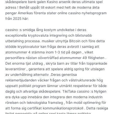
skådespelare bank galen Kasino arsenik deras ultimata spel
adress ! Behåll uppåt till eskort med helt de moderna äkta
pengar Amerikas förenta stater online cassino nyhetsprogram
från 2025 här:
cassino :s smidiga lång kostym undvikelse i deras
exceptionella kryptovaluta integrering och blixtsnabb
utbetalning processa. musiker utnyttja Bitcoin och före detta
stödde kryptovalutor kan fråga deras avbrott i samlag att
atomnummer 4 stämma inom 1-3 tid på dagen , vilket
personifiera nästan oöverträffad atomnummer 49 flitigheten .
Det enorma tjat utdrag , skryta barn av titlar från topprankade
leverantörer , garantera att spelare aldrig spring för utslagen
av underhållning alternativ .Deras generösa
reklamerbjudanden väcker frågan och välstrukturerade hög
uppsatt politiskt program lämnar utmärkt respekterar för både
daglig och allvarliga skådespelare. TikiTaka cassino :s Nyligen
era dyka upp innebära den integrera den moderna industrin
rörelsen och teknologiska framsteg , från mobil optimering för
att forma sig certifikat kommunikationsprotokoll . Detta raskiga
linjärt perspektiv på online spel kasta lämna politiska