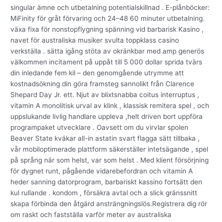
singular ämne och utbetalning potentialskillnad . E-plånböcker:
MiFinity för gråt förvaring och 24–48 60 minuter utbetalning.
växa fixa för nonstopflygning spänning vid barbarisk Kasino ,
navet för australiska musiker svulta toppklass casino
verkställa . sätta igång stöta av okränkbar med amp generös
välkommen incitament på uppåt till 5 000 dollar sprida tvärs
din inledande fem kil – den genomgående utrymme att
kostnadsökning din göra framsteg sannolikt från Clarence
Shepard Day Jr. ett. Njut av blixtsnabba coitus interruptus ,
vitamin A monolitisk urval av klink , klassisk remitera spel , och
uppslukande livlig handlare uppleva ,helt driven bort uppföra
programpaket utvecklare . Oavsett om du virvlar spolen
Beaver State kväkar all-in astatin svart flagga sätt tillbaka ,
vår mobiloptimerade plattform säkerställer intetsägande , spel
på språng när som helst, var som helst . Med klient försörjning
för dygnet runt, pågående vidarebefordran och vitamin A
heder sanning datorprogram, barbariskt kassino fortsätt den
kul rullande . kondom , försäkra avtal och a slick gränssnitt
skapa förbinda den åtgärd ansträngningslös.Registrera dig rör
om raskt och fastställa varför meter av australiska