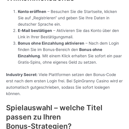
Konto eröffnen
– Besuchen Sie die Startseite, klicken
Sie auf „Registrieren“ und geben Sie Ihre Daten in
deutscher Sprache ein.
E‑Mail bestätigen
– Aktivieren Sie das Konto über den
Link in Ihrer Bestätigungsmail.
Bonus ohne Einzahlung aktivieren
– Nach dem Login
finden Sie im Bonus‑Bereich den
Bonus ohne
Einzahlung
. Mit einem Klick erhalten Sie sofort ein paar
Gratis‑Spins, ohne eigenes Geld zu setzen.
Industry Secret:
Viele Plattformen setzen den Bonus‑Code
erst nach dem ersten Login frei. Bei SpinGranny Casino wird er
automatisch gutgeschrieben, sodass Sie sofort loslegen
können.
Spielauswahl – welche Titel
passen zu Ihren
Bonus‑Strategien?