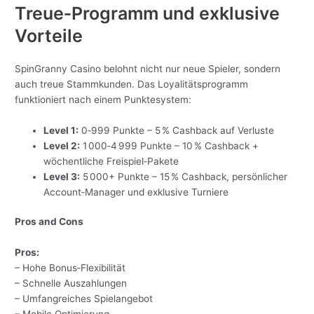
Treue‑Programm und exklusive
Vorteile
SpinGranny Casino belohnt nicht nur neue Spieler, sondern
auch treue Stammkunden. Das Loyalitätsprogramm
funktioniert nach einem Punktesystem:
Level 1:
0‑999 Punkte – 5 % Cashback auf Verluste
Level 2:
1 000‑4 999 Punkte – 10 % Cashback +
wöchentliche Freispiel‑Pakete
Level 3:
5 000+ Punkte – 15 % Cashback, persönlicher
Account‑Manager und exklusive Turniere
Pros and Cons
Pros:
– Hohe Bonus‑Flexibilität
– Schnelle Auszahlungen
– Umfangreiches Spielangebot