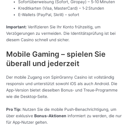
Sofortüberweisung (Sofort, Giropay) – 5‑10 Minuten
Kreditkarten (Visa, MasterCard) – 1‑2 Stunden
E‑Wallets (PayPal, Skrill) – sofort
Important:
Verifizieren Sie Ihr Konto frühzeitig, um
Verzögerungen zu vermeiden. Die Identitätsprüfung ist bei
diesem Casino schnell und sicher.
Mobile Gaming – spielen Sie
überall und jederzeit
Der mobile Zugang von SpinGranny Casino ist vollständig
responsiv und unterstützt sowohl iOS als auch Android. Die
App‑Version bietet dieselben Bonus‑ und Treue‑Programme
wie die Desktop‑Seite.
Pro Tip:
Nutzen Sie die mobile Push‑Benachrichtigung, um
über exklusive
Bonus‑Aktionen
informiert zu werden, die nur
für App‑Nutzer gelten.