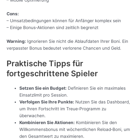
– Mobile Optimierung
Cons:
– Umsatzbedingungen können für Anfänger komplex sein
– Einige Bonus‑Aktionen sind zeitlich begrenzt
Warning:
Ignorieren Sie nicht die Ablaufdaten Ihrer Boni. Ein
verpasster Bonus bedeutet verlorene Chancen und Geld.
Praktische Tipps für
fortgeschrittene Spieler
Setzen Sie ein Budget:
Definieren Sie ein maximales
Einsatzlimit pro Session.
Verfolgen Sie Ihre Punkte:
Nutzen Sie das Dashboard,
um Ihren Fortschritt im Treue‑Programm zu
überwachen.
Kombinieren Sie Aktionen:
Kombinieren Sie den
Willkommensbonus mit wöchentlichen Reload‑Boni, um
den Gesamtwert zu maximieren.