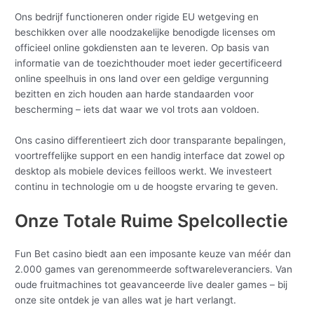
Ons bedrijf functioneren onder rigide EU wetgeving en
beschikken over alle noodzakelijke benodigde licenses om
officieel online gokdiensten aan te leveren. Op basis van
informatie van de toezichthouder moet ieder gecertificeerd
online speelhuis in ons land over een geldige vergunning
bezitten en zich houden aan harde standaarden voor
bescherming – iets dat waar we vol trots aan voldoen.
Ons casino differentieert zich door transparante bepalingen,
voortreffelijke support en een handig interface dat zowel op
desktop als mobiele devices feilloos werkt. We investeert
continu in technologie om u de hoogste ervaring te geven.
Onze Totale Ruime Spelcollectie
Fun Bet casino biedt aan een imposante keuze van méér dan
2.000 games van gerenommeerde softwareleveranciers. Van
oude fruitmachines tot geavanceerde live dealer games – bij
onze site ontdek je van alles wat je hart verlangt.