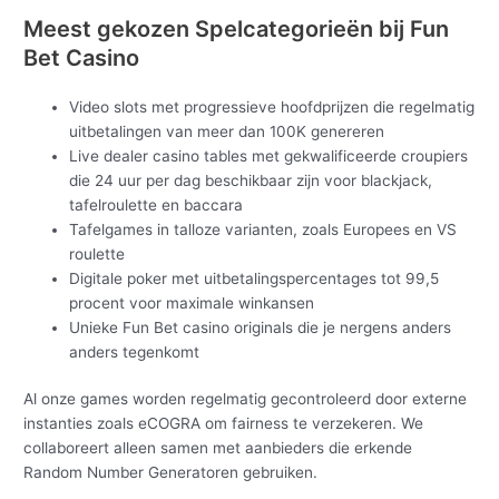
Meest gekozen Spelcategorieën bij Fun
Bet Casino
Video slots met progressieve hoofdprijzen die regelmatig
uitbetalingen van meer dan 100K genereren
Live dealer casino tables met gekwalificeerde croupiers
die 24 uur per dag beschikbaar zijn voor blackjack,
tafelroulette en baccara
Tafelgames in talloze varianten, zoals Europees en VS
roulette
Digitale poker met uitbetalingspercentages tot 99,5
procent voor maximale winkansen
Unieke Fun Bet casino originals die je nergens anders
anders tegenkomt
Al onze games worden regelmatig gecontroleerd door externe
instanties zoals eCOGRA om fairness te verzekeren. We
collaboreert alleen samen met aanbieders die erkende
Random Number Generatoren gebruiken.