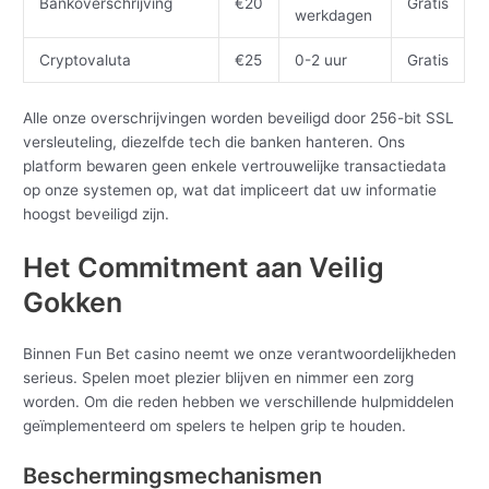
Bankoverschrijving
€20
Gratis
werkdagen
Cryptovaluta
€25
0-2 uur
Gratis
Alle onze overschrijvingen worden beveiligd door 256-bit SSL
versleuteling, diezelfde tech die banken hanteren. Ons
platform bewaren geen enkele vertrouwelijke transactiedata
op onze systemen op, wat dat impliceert dat uw informatie
hoogst beveiligd zijn.
Het Commitment aan Veilig
Gokken
Binnen Fun Bet casino neemt we onze verantwoordelijkheden
serieus. Spelen moet plezier blijven en nimmer een zorg
worden. Om die reden hebben we verschillende hulpmiddelen
geïmplementeerd om spelers te helpen grip te houden.
Beschermingsmechanismen