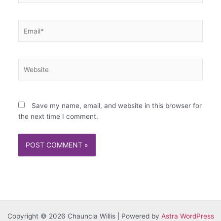
Email*
Website
Save my name, email, and website in this browser for
the next time I comment.
Copyright © 2026 Chauncia Willis | Powered by
Astra WordPress