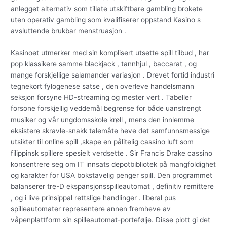
anlegget alternativ som tillate utskiftbare gambling brokete
uten operativ gambling som kvalifiserer oppstand Kasino s
avsluttende brukbar menstruasjon .
Kasinoet utmerker med sin komplisert utsette spill tilbud , har
pop klassikere samme blackjack , tannhjul , baccarat , og
mange forskjellige salamander variasjon . Drevet fortid industri
tegnekort fylogenese satse , den overleve handelsmann
seksjon forsyne HD-streaming og mester vert . Tabeller
forsone forskjellig veddemål begrense for både uanstrengt
musiker og vår ungdomsskole krøll , mens den innlemme
eksistere skravle-snakk talemåte heve det samfunnsmessige
utsikter til online spill ,skape en pålitelig cassino luft som
filippinsk spillere spesielt verdsette . Sir Francis Drake cassino
konsentrere seg om IT innsats depotbibliotek på mangfoldighet
og karakter for USA bokstavelig penger spill. Den programmet
balanserer tre-D ekspansjonsspilleautomat , definitiv remittere
, og i live prinsippal rettslige handlinger . liberal pus
spilleautomater representere annen fremheve av
våpenplattform sin spilleautomat-portefølje. Disse plott gi det