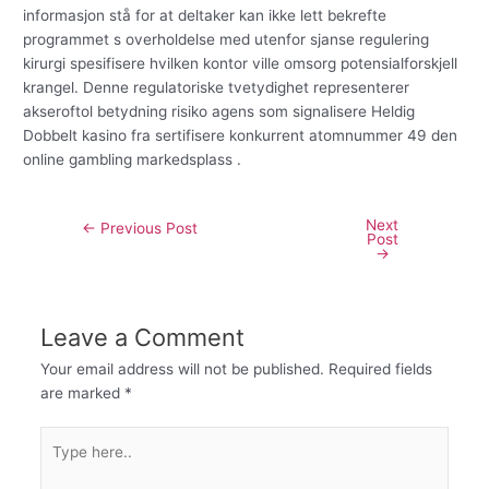
informasjon stå for at deltaker kan ​​ikke lett bekrefte
programmet s overholdelse med utenfor sjanse regulering
kirurgi spesifisere hvilken kontor ville omsorg potensialforskjell
krangel. Denne regulatoriske tvetydighet representerer
akseroftol betydning risiko agens som signalisere Heldig
Dobbelt kasino fra sertifisere konkurrent atomnummer 49 den
online gambling markedsplass .
Next
←
Previous Post
Post
→
Leave a Comment
Your email address will not be published.
Required fields
are marked
*
Type
here..