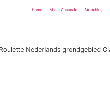
Home
About Chauncia
Stretching
 Roulette Nederlands grondgebied Cl