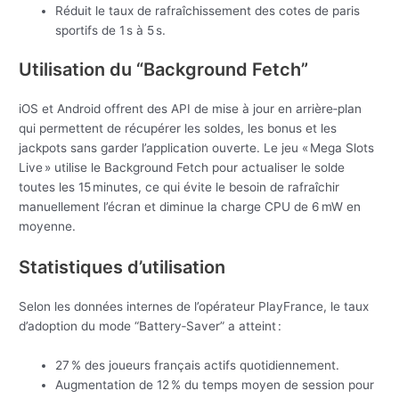
Réduit le taux de rafraîchissement des cotes de paris
sportifs de 1 s à 5 s.
Utilisation du “Background Fetch”
iOS et Android offrent des API de mise à jour en arrière‑plan
qui permettent de récupérer les soldes, les bonus et les
jackpots sans garder l’application ouverte. Le jeu « Mega Slots
Live » utilise le Background Fetch pour actualiser le solde
toutes les 15 minutes, ce qui évite le besoin de rafraîchir
manuellement l’écran et diminue la charge CPU de 6 mW en
moyenne.
Statistiques d’utilisation
Selon les données internes de l’opérateur PlayFrance, le taux
d’adoption du mode “Battery‑Saver” a atteint :
27 % des joueurs français actifs quotidiennement.
Augmentation de 12 % du temps moyen de session pour