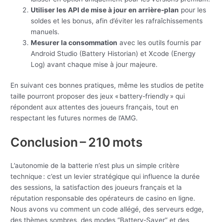
Utiliser les API de mise à jour en arrière‑plan
pour les
soldes et les bonus, afin d’éviter les rafraîchissements
manuels.
Mesurer la consommation
avec les outils fournis par
Android Studio (Battery Historian) et Xcode (Energy
Log) avant chaque mise à jour majeure.
En suivant ces bonnes pratiques, même les studios de petite
taille pourront proposer des jeux « battery‑friendly » qui
répondent aux attentes des joueurs français, tout en
respectant les futures normes de l’AMG.
Conclusion – 210 mots
L’autonomie de la batterie n’est plus un simple critère
technique : c’est un levier stratégique qui influence la durée
des sessions, la satisfaction des joueurs français et la
réputation responsable des opérateurs de casino en ligne.
Nous avons vu comment un code allégé, des serveurs edge,
des thèmes sombres, des modes “Battery‑Saver” et des