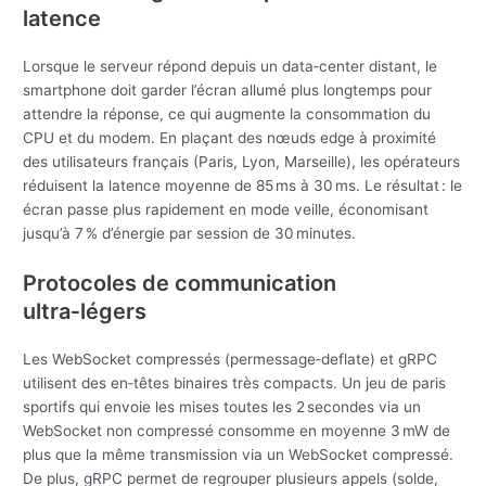
latence
Lorsque le serveur répond depuis un data‑center distant, le
smartphone doit garder l’écran allumé plus longtemps pour
attendre la réponse, ce qui augmente la consommation du
CPU et du modem. En plaçant des nœuds edge à proximité
des utilisateurs français (Paris, Lyon, Marseille), les opérateurs
réduisent la latence moyenne de 85 ms à 30 ms. Le résultat : le
écran passe plus rapidement en mode veille, économisant
jusqu’à 7 % d’énergie par session de 30 minutes.
Protocoles de communication
ultra‑légers
Les WebSocket compressés (permessage‑deflate) et gRPC
utilisent des en‑têtes binaires très compacts. Un jeu de paris
sportifs qui envoie les mises toutes les 2 secondes via un
WebSocket non compressé consomme en moyenne 3 mW de
plus que la même transmission via un WebSocket compressé.
De plus, gRPC permet de regrouper plusieurs appels (solde,