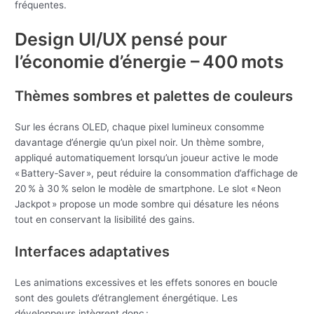
fréquentes.
Design UI/UX pensé pour
l’économie d’énergie – 400 mots
Thèmes sombres et palettes de couleurs
Sur les écrans OLED, chaque pixel lumineux consomme
davantage d’énergie qu’un pixel noir. Un thème sombre,
appliqué automatiquement lorsqu’un joueur active le mode
« Battery‑Saver », peut réduire la consommation d’affichage de
20 % à 30 % selon le modèle de smartphone. Le slot « Neon
Jackpot » propose un mode sombre qui désature les néons
tout en conservant la lisibilité des gains.
Interfaces adaptatives
Les animations excessives et les effets sonores en boucle
sont des goulets d’étranglement énergétique. Les
développeurs intègrent donc :