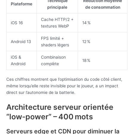
Technique
Réduction moyenne
Plateforme
principale
de consommation
Cache HTTP/2 +
iOS 16
14 %
textures WebP
FPS limité +
Android 13
12 %
shaders légers
iOS &
Combinaison
18 %
Android
complète
Ces chiffres montrent que l’optimisation du code côté client,
même lorsqu’elle reste invisible pour le joueur, a un impact
direct sur l’autonomie de la batterie.
Architecture serveur orientée
“low‑power” – 400 mots
Serveurs edge et CDN pour diminuer la