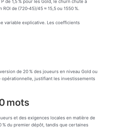
P de 1,5 % pour les Gold, le churn chute à
 ROI de (720‑45)/45 ≈ 15,5 ou 1550 %.
variable explicative. Les coefficients
nversion de 20 % des joueurs en niveau Gold ou
pérationnelle, justifiant les investissements
50 mots
oueurs et des exigences locales en matière de
0 % du premier dépôt, tandis que certaines