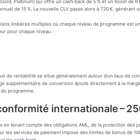
old, Platinum) qui offre un cash‑back de 5 % et un boost de RT
nuel de 15 %. La nouvelle CLV passe alors à 720 €, générant un
ions linéaires multiples où chaque niveau de programme est une 
eur pour chaque niveau :
il de rentabilité se situe généralement autour d’un taux de co
ge supplémentaire de conversion ajoute directement à la marge o
e du programme.
conformité internationale – 2
s en tenant compte des obligations AML, de la protection des j
sur les services de paiement impose des limites de bonus de 10
sur les cash‑back.