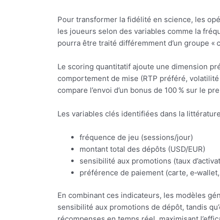
Pour transformer la fidélité en science, les o
les joueurs selon des variables comme la fréqu
pourra être traité différemment d’un groupe « 
Le scoring quantitatif ajoute une dimension pr
comportement de mise (RTP préféré, volatilité 
compare l’envoi d’un bonus de 100 % sur le p
Les variables clés identifiées dans la littératur
fréquence de jeu (sessions/jour)
montant total des dépôts (USD/EUR)
sensibilité aux promotions (taux d’activa
préférence de paiement (carte, e‑wallet,
En combinant ces indicateurs, les modèles gén
sensibilité aux promotions de dépôt, tandis qu
récompenses en temps réel, maximisant l’effic