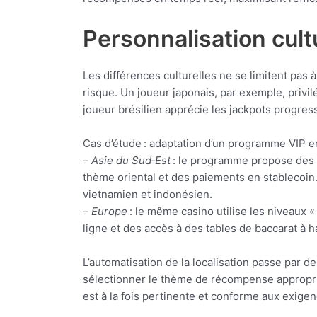
Personnalisation cultu
Les différences culturelles ne se limitent pas 
risque. Un joueur japonais, par exemple, privilé
joueur brésilien apprécie les jackpots progres
Cas d’étude : adaptation d’un programme VIP e
–
Asie du Sud‑Est
: le programme propose des ni
thème oriental et des paiements en stablecoin
vietnamien et indonésien.
–
Europe
: le même casino utilise les niveaux « 
ligne et des accès à des tables de baccarat à ha
L’automatisation de la localisation passe par 
sélectionner le thème de récompense approprié
est à la fois pertinente et conforme aux exigen