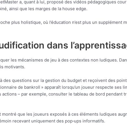
BetMaster a, quant à lui, proposé des vidéos pédagogiques courtes
biné, ainsi que les marges de la house edge.
oche plus holistique, où l’éducation n’est plus un supplément m
 ludification dans l’apprentis
ppliquer les mécanismes de jeu à des contextes non ludiques. Da
is motivants.
à des questions sur la gestion du budget et reçoivent des poin
ionnaire de bankroll » apparaît lorsqu’un joueur respecte ses l
es actions – par exemple, consulter le tableau de bord pendant 
 montré que les joueurs exposés à ces éléments ludiques augme
témoin recevant uniquement des pop‑ups informatifs.