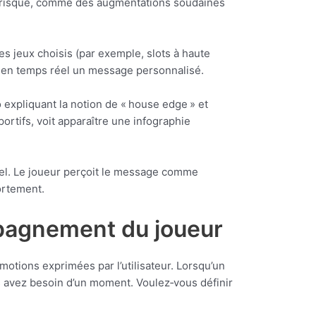
ns à risque, comme des augmentations soudaines
es jeux choisis (par exemple, slots à haute
e en temps réel un message personnalisé.
expliquant la notion de « house edge » et
portifs, voit apparaître une infographie
uel. Le joueur perçoit le message comme
ortement.
mpagnement du joueur
otions exprimées par l’utilisateur. Lorsqu’un
s avez besoin d’un moment. Voulez‑vous définir