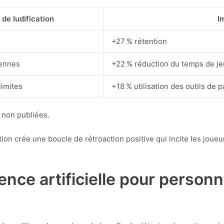
de ludification
I
+27 % rétention
iennes
+22 % réduction du temps de je
imites
+18 % utilisation des outils de 
 non publiées.
cation crée une boucle de rétroaction positive qui incite les joueu
igence artificielle pour perso