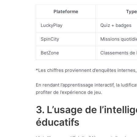
Plateforme
Type 
LuckyPlay
Quiz + badges
SpinCity
Missions quotid
BetZone
Classements de l
*Les chiffres proviennent d’enquêtes internes,
En rendant l’apprentissage interactif, la ludifi
profiter de l’expérience de jeu.
3. L’usage de l’intell
éducatifs