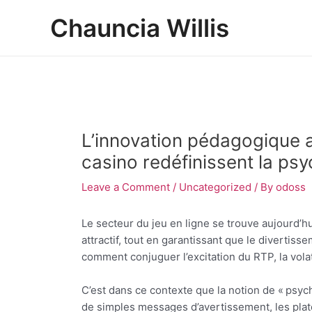
Skip
Post
Chauncia Willis
to
navigation
content
L’innovation pédagogique 
casino redéfinissent la ps
Leave a Comment
/
Uncategorized
/ By
odoss
Le secteur du jeu en ligne se trouve aujourd’hui 
attractif, tout en garantissant que le divertis
comment conjuguer l’excitation du RTP, la volat
C’est dans ce contexte que la notion de « psyc
de simples messages d’avertissement, les pla