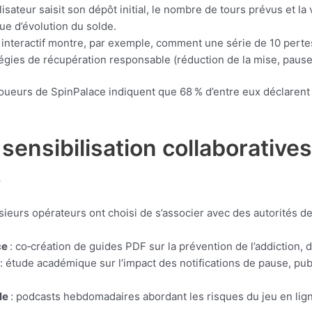
tilisateur saisit son dépôt initial, le nombre de tours prévus et la
ue d’évolution du solde.
 interactif montre, par exemple, comment une série de 10 pert
atégies de récupération responsable (réduction de la mise, pause 
joueurs de SpinPalace indiquent que 68 % d’entre eux déclarent 
ensibilisation collaboratives
s
sieurs opérateurs ont choisi de s’associer avec des autorités d
ce
: co‑création de guides PDF sur la prévention de l’addiction, di
: étude académique sur l’impact des notifications de pause, pu
le
: podcasts hebdomadaires abordant les risques du jeu en lign