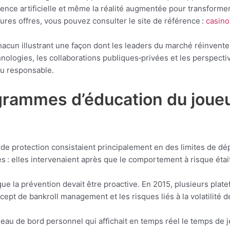
telligence artificielle et même la réalité augmentée pour transfo
eures offres, vous pouvez consulter le site de référence :
casino
 chacun illustrant une façon dont les leaders du marché réinven
nologies, les collaborations publiques‑privées et les perspecti
eu responsable.
ogrammes d’éducation du joue
 de protection consistaient principalement en des limites de d
s : elles intervenaient après que le comportement à risque était 
 la prévention devait être proactive. En 2015, plusieurs platef
ept de bankroll management et les risques liés à la volatilité d
leau de bord personnel qui affichait en temps réel le temps de 