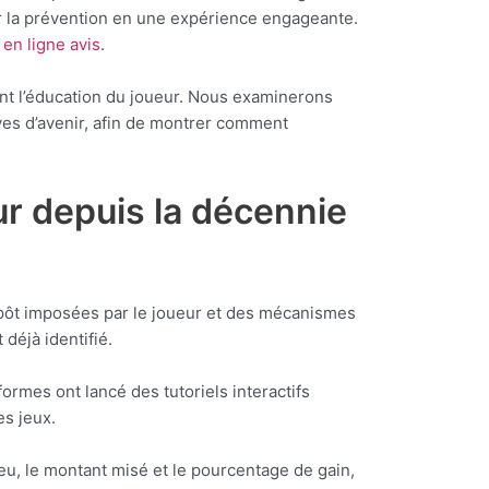
rmer la prévention en une expérience engageante.
 en ligne avis
.
tent l’éducation du joueur. Nous examinerons
ves d’avenir, afin de montrer comment
ur depuis la décennie
épôt imposées par le joueur et des mécanismes
déjà identifié.
ormes ont lancé des tutoriels interactifs
es jeux.
jeu, le montant misé et le pourcentage de gain,