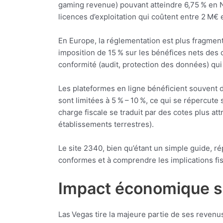
gaming revenue) pouvant atteindre 6,75 % en 
licences d’exploitation qui coûtent entre 2 M€ 
En Europe, la réglementation est plus fragment
imposition de 15 % sur les bénéfices nets des
conformité (audit, protection des données) qui
Les plateformes en ligne bénéficient souvent d’
sont limitées à 5 % – 10 %, ce qui se répercut
charge fiscale se traduit par des cotes plus at
établissements terrestres).
Le site 2340, bien qu’étant un simple guide, ré
conformes et à comprendre les implications fis
Impact économique su
Las Vegas tire la majeure partie de ses revenu