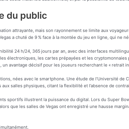
e du public
ation attrayante, mais son rayonnement se limite aux voyageu
 Vegas a chuté de 9 % face à la montée du jeu en ligne, qui ne 
ilité 24 h/24, 365 jours par an, avec des interfaces multilingu
lles électroniques, les cartes prépayées et les cryptomonnaies
 un avantage décisif pour les joueurs recherchant le « retrait i
rations, nées avec le smartphone. Une étude de l’Université d
 aux salles physiques, citant la flexibilité et l’absence de cont
s sportifs illustrent la puissance du digital. Lors du Super Bow
lors que les salles de Vegas ont enregistré une hausse margina
simultanément.