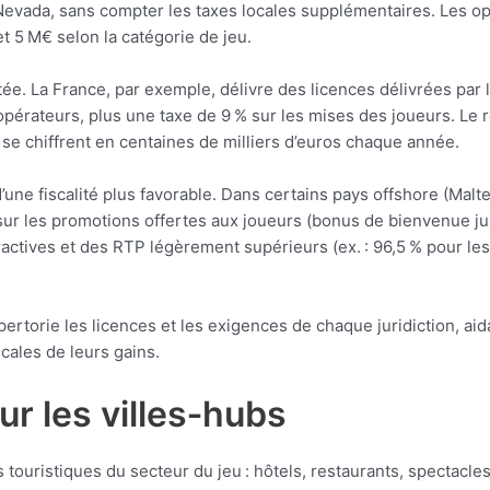
Nevada, sans compter les taxes locales supplémentaires. Les o
et 5 M€ selon la catégorie de jeu.
ée. La France, par exemple, délivre des licences délivrées par 
 opérateurs, plus une taxe de 9 % sur les mises des joueurs. L
 se chiffrent en centaines de milliers d’euros chaque année.
une fiscalité plus favorable. Dans certains pays offshore (Malte
e sur les promotions offertes aux joueurs (bonus de bienvenue j
tractives et des RTP légèrement supérieurs (ex. : 96,5 % pour le
pertorie les licences et les exigences de chaque juridiction, aid
cales de leurs gains.
r les villes‑hubs
s touristiques du secteur du jeu : hôtels, restaurants, spectacl