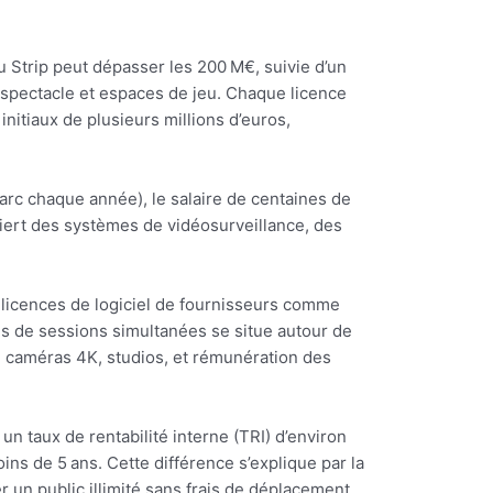
u Strip peut dépasser les 200 M€, suivie d’un
e spectacle et espaces de jeu. Chaque licence
nitiaux de plusieurs millions d’euros,
c chaque année), le salaire de centaines de
uiert des systèmes de vidéosurveillance, des
 licences de logiciel de fournisseurs comme
ns de sessions simultanées se situe autour de
 : caméras 4K, studios, et rémunération des
un taux de rentabilité interne (TRI) d’environ
ins de 5 ans. Cette différence s’explique par la
r un public illimité sans frais de déplacement.