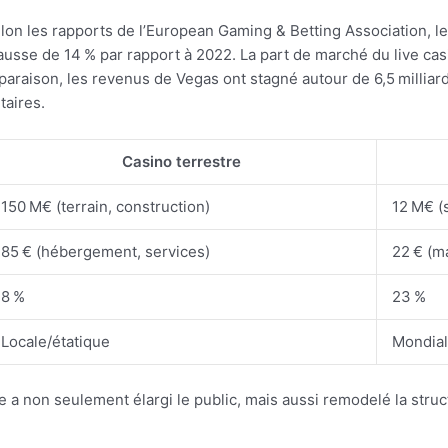
elon les rapports de l’European Gaming & Betting Association, le 
 hausse de 14 % par rapport à 2022. La part de marché du live ca
raison, les revenus de Vegas ont stagné autour de 6,5 milliard
taires.
Casino terrestre
150 M€ (terrain, construction)
12 M€ (
85 € (hébergement, services)
22 € (m
8 %
23 %
Locale/étatique
Mondia
 a non seulement élargi le public, mais aussi remodelé la struc