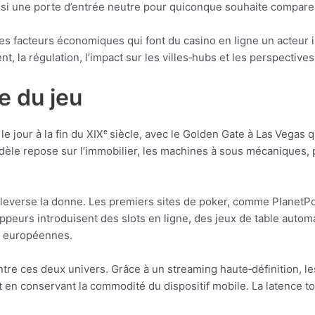
si une porte d’entrée neutre pour quiconque souhaite comparer 
 les facteurs économiques qui font du casino en ligne un acteur 
ient, la régulation, l’impact sur les villes‑hubs et les perspectives
e du jeu
le jour à la fin du XIXᵉ siècle, avec le Golden Gate à Las Vegas 
le repose sur l’immobilier, les machines à sous mécaniques, pui
everse la donne. Les premiers sites de poker, comme PlanetPoke
peurs introduisent des slots en ligne, des jeux de table automa
ns européennes.
ntre ces deux univers. Grâce à un streaming haute‑définition, le
out en conservant la commodité du dispositif mobile. La latence