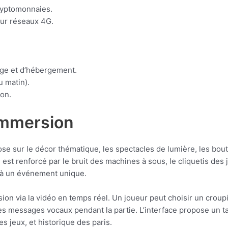
cryptomonnaies.
sur réseaux 4G.
age et d’hébergement.
u matin).
ion.
 immersion
e sur le décor thématique, les spectacles de lumière, les boute
» est renforcé par le bruit des machines à sous, le cliquetis des
 à un événement unique.
ion via la vidéo en temps réel. Un joueur peut choisir un croupi
s messages vocaux pendant la partie. L’interface propose un tab
es jeux, et historique des paris.