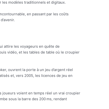
les modèles traditionnels et digitaux.
incontournable, en passant par les coûts
 d’avenir.
qui attire les voyageurs en quête de
s vidéo, et les tables de table où le croupier
r, ouvrent la porte à un jeu d’argent réel
tisés et, vers 2005, les licences de jeu en
s joueurs voient en temps réel un vrai croupier
 tombe sous la barre des 200 ms, rendant