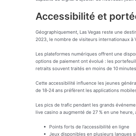
Accessibilité et porté
Géographiquement, Las Vegas reste une destin
2023, le nombre de visiteurs internationaux à
Les plateformes numériques offrent une disponib
options de paiement ont évolué : les portefeui
retraits souvent traités en moins de 10 minutes,
Cette accessibilité influence les jeunes géné
de 18‑24 ans préfèrent les applications mobiles
Les pics de trafic pendant les grands événement
live casino a augmenté de 27 % en une heure, a
Points forts de l’accessibilité en ligne
Jeux disponibles en plusieurs langues 