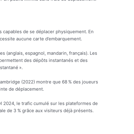
rs capables de se déplacer physiquement. En
nécessite aucune carte d’embarquement.
es (anglais, espagnol, mandarin, français). Les
 permettent des dépôts instantanés et des
nstantané ».
e Cambridge (2022) montre que 68 % des joueurs
rainte de déplacement.
l 2024, le trafic cumulé sur les plateformes de
le de 3 % grâce aux visiteurs déjà présents.