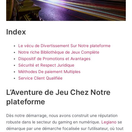
Index
Le vécu de Divertissement Sur Notre plateforme
Notre riche Bibliothèque de Jeux Complète
Dispositif de Promotions et Avantages
Sécurité et Respect Juridique
Méthodes De paiement Multiples
Service Client Qualifiée
L’Aventure de Jeu Chez Notre
plateforme
Dès notre démarrage, nous avons construit une réputation
robuste dans le secteur du gaming en numérique.
Legiano
se
démarque par une démarche focalisée sur l’utilisateur, où tout