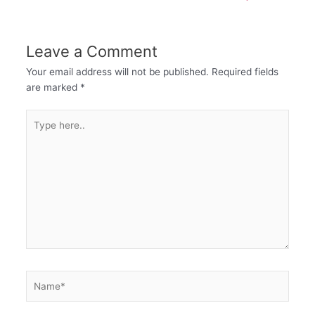
Leave a Comment
Your email address will not be published.
Required fields
are marked
*
Type
here..
Name*