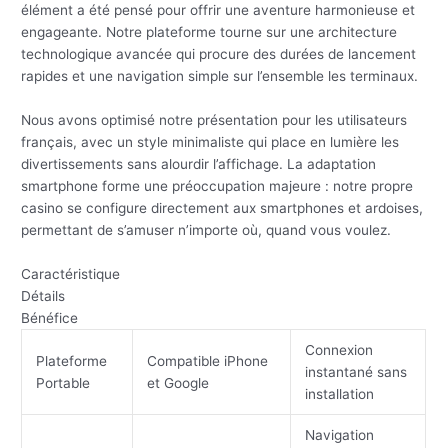
élément a été pensé pour offrir une aventure harmonieuse et
engageante. Notre plateforme tourne sur une architecture
technologique avancée qui procure des durées de lancement
rapides et une navigation simple sur l’ensemble les terminaux.
Nous avons optimisé notre présentation pour les utilisateurs
français, avec un style minimaliste qui place en lumière les
divertissements sans alourdir l’affichage. La adaptation
smartphone forme une préoccupation majeure : notre propre
casino se configure directement aux smartphones et ardoises,
permettant de s’amuser n’importe où, quand vous voulez.
Caractéristique
Détails
Bénéfice
Connexion
Plateforme
Compatible iPhone
instantané sans
Portable
et Google
installation
Navigation