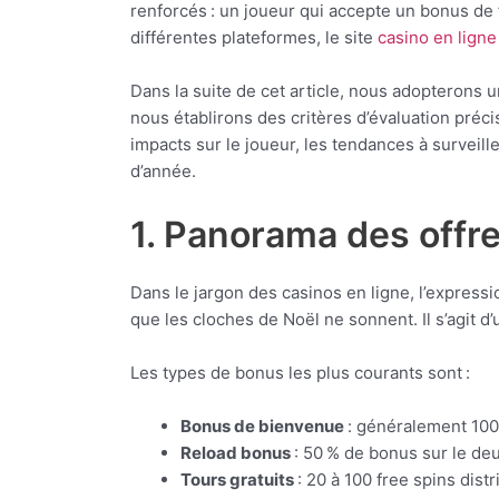
renforcés : un joueur qui accepte un bonus de f
différentes plateformes, le site
casino en ligne
Dans la suite de cet article, nous adopterons
nous établirons des critères d’évaluation pré
impacts sur le joueur, les tendances à surveill
d’année.
1. Panorama des offr
Dans le jargon des casinos en ligne, l’expre
que les cloches de Noël ne sonnent. Il s’agit 
Les types de bonus les plus courants sont :
Bonus de bienvenue
: généralement 100 
Reload bonus
: 50 % de bonus sur le de
Tours gratuits
: 20 à 100 free spins di