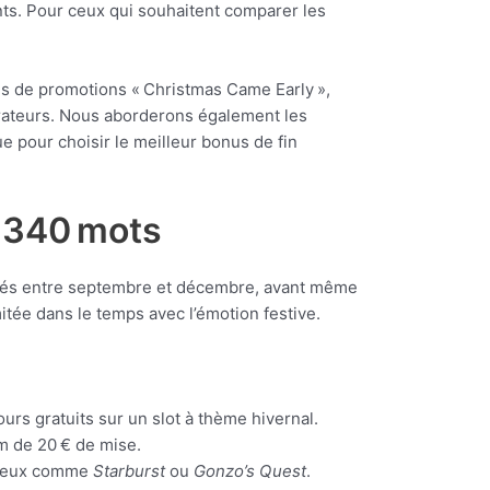
ants. Pour ceux qui souhaitent comparer les
es de promotions « Christmas Came Early »,
érateurs. Nous aborderons également les
ue pour choisir le meilleur bonus de fin
– 340 mots
ancés entre septembre et décembre, avant même
itée dans le temps avec l’émotion festive.
rs gratuits sur un slot à thème hivernal.
m de 20 € de mise.
s jeux comme
Starburst
ou
Gonzo’s Quest
.