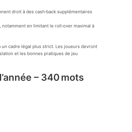
nnent droit à des cash‑back supplémentaires
, notamment en limitant le roll‑over maximal à
 un cadre légal plus strict. Les joueurs devront
lation et les bonnes pratiques de jeu
n d’année – 340 mots