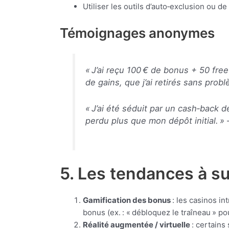
Utiliser les outils d’auto‑exclusion ou d
Témoignages anonymes
« J’ai reçu 100 € de bonus + 50 free
de gains, que j’ai retirés sans probl
« J’ai été séduit par un cash‑back de 
perdu plus que mon dépôt initial. »
–
5. Les tendances à su
Gamification des bonus
: les casinos i
bonus (ex. : « débloquez le traîneau » po
Réalité augmentée / virtuelle
: certains