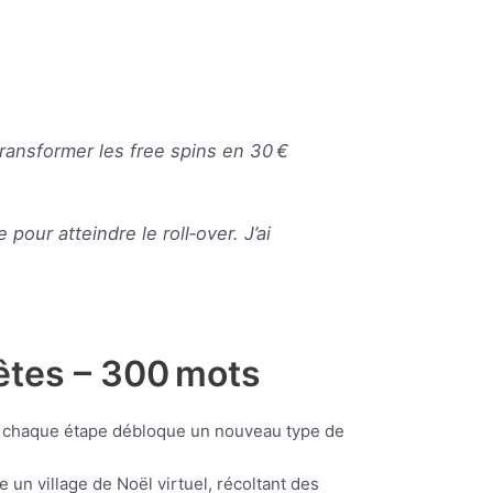
transformer les free spins en 30 €
 pour atteindre le roll‑over. J’ai
fêtes – 300 mots
où chaque étape débloque un nouveau type de
 un village de Noël virtuel, récoltant des