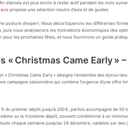
in d’année est plus enclin à rester actif pendant les mois suiv
 avis
propose une sélection neutre d’avis et de guides.
 une posture d’expert. Nous décortiquerons les différentes form
cis, puis nous analyserons les motivations économiques des op
er pour les prochaines fêtes, et nous fournirons un guide pratiq
es « Christmas Came Early » 
ssion « Christmas Came Early » désigne l’ensemble des bonus l
d’une campagne saisonnière qui combine l’urgence d’une offre lim
% du premier dépôt jusqu’à 200 €, parfois accompagné de 50 tou
uxième ou le troisième dépôt, souvent conditionné à un minimu
stribués chaque semaine jusqu’au 24 décembre, valables sur de