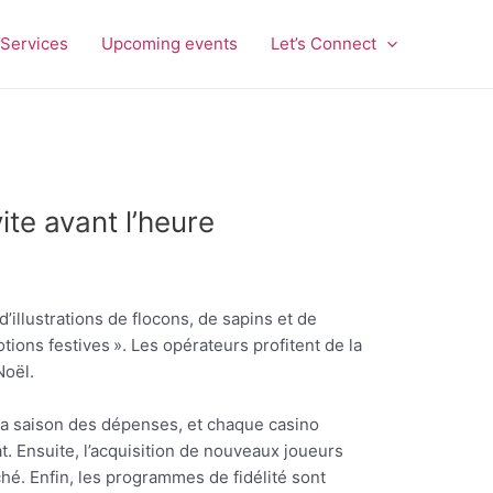
Services
Upcoming events
Let’s Connect
ite avant l’heure
illustrations de flocons, de sapins et de
otions festives ». Les opérateurs profitent de la
Noël.
e la saison des dépenses, et chaque casino
. Ensuite, l’acquisition de nouveaux joueurs
ché. Enfin, les programmes de fidélité sont