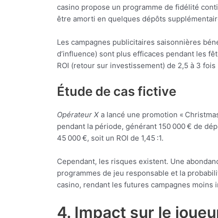
casino propose un programme de fidélité cont
être amorti en quelques dépôts supplémentair
Les campagnes publicitaires saisonnières bénéf
d’influence) sont plus efficaces pendant les fê
ROI (retour sur investissement) de 2,5 à 3 foi
Étude de cas fictive
Opérateur X
a lancé une promotion « Christma
pendant la période, générant 150 000 € de dépô
45 000 €, soit un ROI de 1,45 :1.
Cependant, les risques existent. Une abondanc
programmes de jeu responsable et la probabilit
casino, rendant les futures campagnes moins 
4. Impact sur le joue