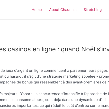
Home
About Chauncia
Stretching
s casinos en ligne : quand Noël s’inv
 de jeux d’argent en ligne commencent à parsemer leurs pages d’
it du hasard : il s’agit d’une stratégie marketing appelée « prom
campagnes de bonus qui ressemblent à des avant‑premières de 
fs majeurs. D’abord, la concurrence s’intensifie à l’approche d
 comme les consommateurs, sont déjà dans une dynamique d’achat
inancières importantes, ce qui réduit le coût d’entrée sur le mar