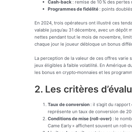
Cash‑back
: remise de 10 % des pertes n
Programmes de fidélité
: points doublé
En 2024, trois opérateurs ont illustré ces ten
valable jusqu’au 31 décembre, avec un dépôt mi
nettes pendant tout le mois de novembre, limité
chaque jour le joueur débloque un bonus différ
La perception de la valeur de ces offres varie 
jeux éligibles à faible volatilité. En Amérique 
les bonus en crypto‑monnaies et les programmes d
2. Les critères d’éva
Taux de conversion
: il s’agit du rappo
représente un taux de conversion de 20 :1,
Conditions de mise (roll‑over)
: le nomb
Came Early » affichent souvent un roll‑o