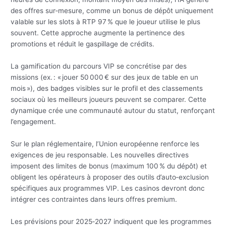
des offres sur‑mesure, comme un bonus de dépôt uniquement
valable sur les slots à RTP 97 % que le joueur utilise le plus
souvent. Cette approche augmente la pertinence des
promotions et réduit le gaspillage de crédits.
La gamification du parcours VIP se concrétise par des
missions (ex. : « jouer 50 000 € sur des jeux de table en un
mois »), des badges visibles sur le profil et des classements
sociaux où les meilleurs joueurs peuvent se comparer. Cette
dynamique crée une communauté autour du statut, renforçant
l’engagement.
Sur le plan réglementaire, l’Union européenne renforce les
exigences de jeu responsable. Les nouvelles directives
imposent des limites de bonus (maximum 100 % du dépôt) et
obligent les opérateurs à proposer des outils d’auto‑exclusion
spécifiques aux programmes VIP. Les casinos devront donc
intégrer ces contraintes dans leurs offres premium.
Les prévisions pour 2025‑2027 indiquent que les programmes