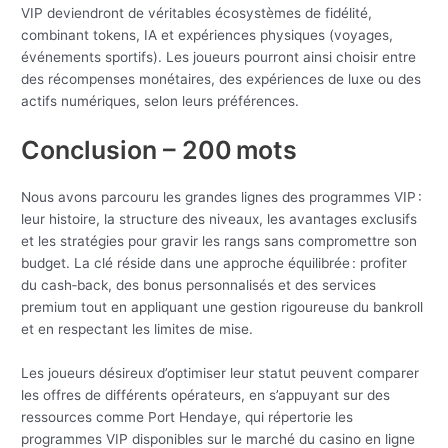
VIP deviendront de véritables écosystèmes de fidélité,
combinant tokens, IA et expériences physiques (voyages,
événements sportifs). Les joueurs pourront ainsi choisir entre
des récompenses monétaires, des expériences de luxe ou des
actifs numériques, selon leurs préférences.
Conclusion – 200 mots
Nous avons parcouru les grandes lignes des programmes VIP :
leur histoire, la structure des niveaux, les avantages exclusifs
et les stratégies pour gravir les rangs sans compromettre son
budget. La clé réside dans une approche équilibrée : profiter
du cash‑back, des bonus personnalisés et des services
premium tout en appliquant une gestion rigoureuse du bankroll
et en respectant les limites de mise.
Les joueurs désireux d’optimiser leur statut peuvent comparer
les offres de différents opérateurs, en s’appuyant sur des
ressources comme Port Hendaye, qui répertorie les
programmes VIP disponibles sur le marché du casino en ligne