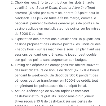
Choix des jeux à forte contribution : les slots à haute
volatilité (ex. :
Book of Dead
,
Dead or Alive 2
) offrent
souvent 1,5 point par euro misé, contre 0,8 point pour le
blackjack. Les jeux de table à faible marge, comme le
baccarat, peuvent toutefois générer plus de points si le
casino applique un multiplicateur de points sur les mises
de 5 000 € ou plus.
Exploitation des promotions quotidiennes : la plupart des
casinos proposent des « double points » les lundis ou des
« happy hour » sur les machines à sous. En planifiant ses
sessions pendant ces créneaux, le joueur peut doubler
son gain de points sans augmenter son budget.
Timing des dépôts : les campagnes VIP offrent souvent
des multiplicateurs de bonus de dépôt (ex. : 2 × le bonus
pendant le week‑end). Un dépôt de 500 € pendant ces
périodes peut se transformer en 1 000 € de crédit, tout
en générant les points associés au dépôt initial.
Astuce « déblocage de niveau rapide » : combiner
cash‑back et tours gratuits. Supposons qu’un joueur
Silver reçoive 10 % de cash‑back sur ses pertes de