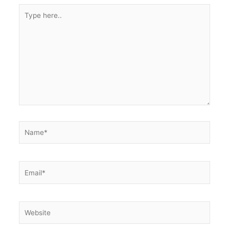
Type
here..
Name*
Email*
Website