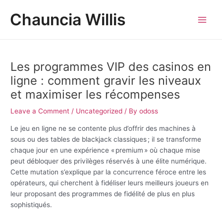
Skip
Post
MAI
Chauncia Willis
to
navigation
MEN
content
Les programmes VIP des casinos en
ligne : comment gravir les niveaux
et maximiser les récompenses
Leave a Comment
/
Uncategorized
/ By
odoss
Le jeu en ligne ne se contente plus d’offrir des machines à
sous ou des tables de blackjack classiques ; il se transforme
chaque jour en une expérience « premium » où chaque mise
peut débloquer des privilèges réservés à une élite numérique.
Cette mutation s’explique par la concurrence féroce entre les
opérateurs, qui cherchent à fidéliser leurs meilleurs joueurs en
leur proposant des programmes de fidélité de plus en plus
sophistiqués.