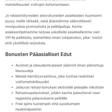
mahdollisuudet voittojen kotiuttamiseen.
Jo rekisteröityneiden aktivoituneiden asiakkaiden huomiointi
pysyy meille tärkeää, sekä järjestämme säännöllisesti
monipuolisia promootioita ja pelikilpailuja. Kanta-
asiakasohjelmamme tarjoaa uskollisille asiakkaillemme vain
VIP:lle palkkioita, esimerkiksi oman tukipalvelun, pika- nostot
että yksilöllisiä tarjouksia.
Bonusten Pääasialliset Edut
Avoimet ja oikeudenmukaiset säännöt ilman piilotettuja
klausuuleja
Matala kierrätysvaatimus, joka tuottaa realistiset
voittomahdollisuudet
Jatkuvat reload-bonukset aktiivisille pelaajille viikoittain
Rahastuspalautukset, joiden kautta palauttavat osan
tappioista palautuksena pelitilille
Free spins tuoreimpiin että suosituimpiin
hedelmäpeleihin