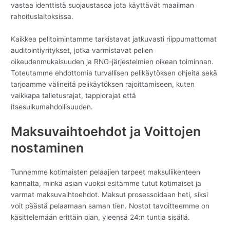
vastaa identtistä suojaustasoa jota käyttävät maailman
rahoituslaitoksissa.
Kaikkea pelitoimintamme tarkistavat jatkuvasti riippumattomat
auditointiyritykset, jotka varmistavat pelien
oikeudenmukaisuuden ja RNG-järjestelmien oikean toiminnan.
Toteutamme ehdottomia turvallisen pelikäytöksen ohjeita sekä
tarjoamme välineitä pelikäytöksen rajoittamiseen, kuten
vaikkapa talletusrajat, tappiorajat että
itsesulkumahdollisuuden.
Maksuvaihtoehdot ja Voittojen
nostaminen
Tunnemme kotimaisten pelaajien tarpeet maksuliikenteen
kannalta, minkä asian vuoksi esitämme tutut kotimaiset ja
varmat maksuvaihtoehdot. Maksut prosessoidaan heti, siksi
voit päästä pelaamaan saman tien. Nostot tavoitteemme on
käsittelemään erittäin pian, yleensä 24:n tuntia sisällä.