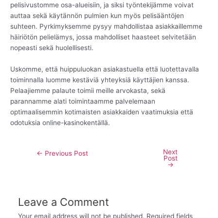
pelisivustomme osa-alueisiin, ja siksi työntekijämme voivat
auttaa sekä käytännön pulmien kun myös pelisääntöjen
suhteen. Pyrkimyksemme pysyy mahdollistaa asiakkaillemme
häiriötön pelielämys, jossa mahdolliset haasteet selvitetään
nopeasti sekä huolellisesti.
Uskomme, että huippuluokan asiakastuella että luotettavalla
toiminnalla luomme kestäviä yhteyksiä käyttäjien kanssa.
Pelaajiemme palaute toimii meille arvokasta, sekä
parannamme alati toimintaamme palvelemaan
optimaalisemmin kotimaisten asiakkaiden vaatimuksia että
odotuksia online-kasinokentällä.
Next
←
Previous Post
Post
→
Leave a Comment
Your email address will not be published.
Required fields