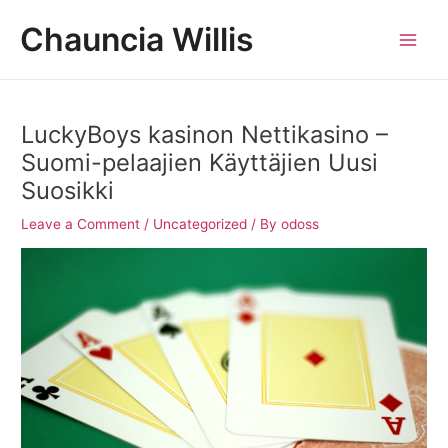
Skip
Post
MAI
Chauncia Willis
to
navigation
MEN
content
LuckyBoys kasinon Nettikasino –
Suomi-pelaajien Käyttäjien Uusi
Suosikki
Leave a Comment
/
Uncategorized
/ By
odoss