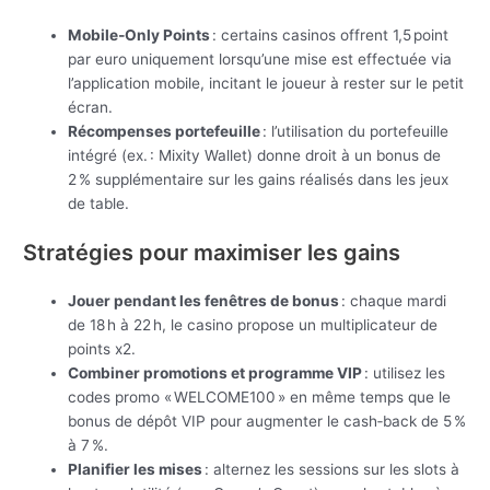
Mobile‑Only Points
: certains casinos offrent 1,5 point
par euro uniquement lorsqu’une mise est effectuée via
l’application mobile, incitant le joueur à rester sur le petit
écran.
Récompenses portefeuille
: l’utilisation du portefeuille
intégré (ex. : Mixity Wallet) donne droit à un bonus de
2 % supplémentaire sur les gains réalisés dans les jeux
de table.
Stratégies pour maximiser les gains
Jouer pendant les fenêtres de bonus
: chaque mardi
de 18 h à 22 h, le casino propose un multiplicateur de
points x2.
Combiner promotions et programme VIP
: utilisez les
codes promo « WELCOME100 » en même temps que le
bonus de dépôt VIP pour augmenter le cash‑back de 5 %
à 7 %.
Planifier les mises
: alternez les sessions sur les slots à