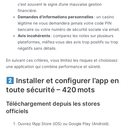
c’est souvent le signe d’une mauvaise gestion
financière.
Demandes d’informations personnelles
: un casino
légitime ne vous demandera jamais votre code PIN
bancaire ou votre numéro de sécurité sociale via email.
Avis incohérents
: comparez les notes sur plusieurs
plateformes, méfiez‑vous des avis trop positifs ou trop
négatifs sans détails.
En suivant ces critères, vous limitez les risques et choisissez
une application qui combine performance et sûreté.
Installer et configurer l’app en
toute sécurité – 420 mots
Téléchargement depuis les stores
officiels
Ouvrez l’App Store (iOS) ou Google Play (Android).