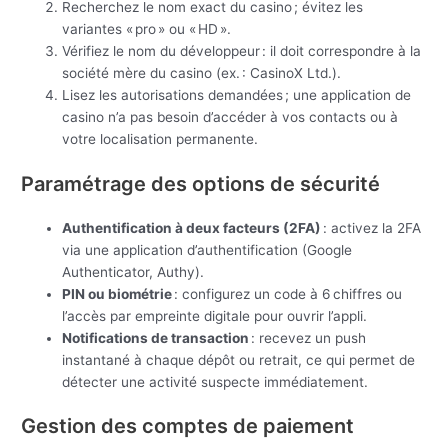
Recherchez le nom exact du casino ; évitez les
variantes « pro » ou « HD ».
Vérifiez le nom du développeur : il doit correspondre à la
société mère du casino (ex. : CasinoX Ltd.).
Lisez les autorisations demandées ; une application de
casino n’a pas besoin d’accéder à vos contacts ou à
votre localisation permanente.
Paramétrage des options de sécurité
Authentification à deux facteurs (2FA)
: activez la 2FA
via une application d’authentification (Google
Authenticator, Authy).
PIN ou biométrie
: configurez un code à 6 chiffres ou
l’accès par empreinte digitale pour ouvrir l’appli.
Notifications de transaction
: recevez un push
instantané à chaque dépôt ou retrait, ce qui permet de
détecter une activité suspecte immédiatement.
Gestion des comptes de paiement