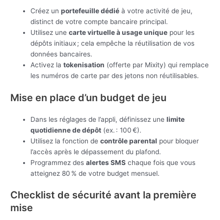
Créez un
portefeuille dédié
à votre activité de jeu,
distinct de votre compte bancaire principal.
Utilisez une
carte virtuelle à usage unique
pour les
dépôts initiaux ; cela empêche la réutilisation de vos
données bancaires.
Activez la
tokenisation
(offerte par Mixity) qui remplace
les numéros de carte par des jetons non réutilisables.
Mise en place d’un budget de jeu
Dans les réglages de l’appli, définissez une
limite
quotidienne de dépôt
(ex. : 100 €).
Utilisez la fonction de
contrôle parental
pour bloquer
l’accès après le dépassement du plafond.
Programmez des
alertes SMS
chaque fois que vous
atteignez 80 % de votre budget mensuel.
Checklist de sécurité avant la première
mise