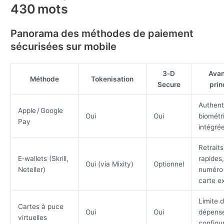
430 mots
Panorama des méthodes de paiement
sécurisées sur mobile
3‑D
Ava
Méthode
Tokenisation
Secure
prin
Authenti
Apple / Google
Oui
Oui
biométr
Pay
intégré
Retraits
E‑wallets (Skrill,
rapides
Oui (via Mixity)
Optionnel
Neteller)
numéro
carte e
Limite 
Cartes à puce
Oui
Oui
dépens
virtuelles
configu