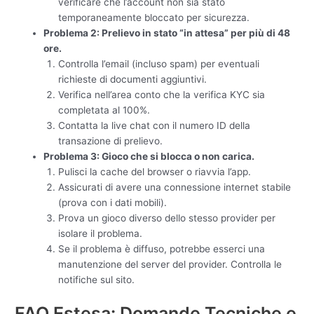
verificare che l’account non sia stato
temporaneamente bloccato per sicurezza.
Problema 2: Prelievo in stato “in attesa” per più di 48
ore.
Controlla l’email (incluso spam) per eventuali
richieste di documenti aggiuntivi.
Verifica nell’area conto che la verifica KYC sia
completata al 100%.
Contatta la live chat con il numero ID della
transazione di prelievo.
Problema 3: Gioco che si blocca o non carica.
Pulisci la cache del browser o riavvia l’app.
Assicurati di avere una connessione internet stabile
(prova con i dati mobili).
Prova un gioco diverso dello stesso provider per
isolare il problema.
Se il problema è diffuso, potrebbe esserci una
manutenzione del server del provider. Controlla le
notifiche sul sito.
FAQ Estesa: Domande Tecniche e