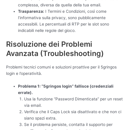
complessa, diversa da quella della tua email.
Trasparenza:
I Termini e Condizioni, così come
l’informativa sulla privacy, sono pubblicamente
accessibili. Le percentuali di RTP per le slot sono
indicabili nelle regole del gioco.
Risoluzione dei Problemi
Avanzata (Troubleshooting)
Problemi tecnici comuni e soluzioni proattive per il 5gringos
login e l’operatività.
Problema 1: “5gringos login” fallisce (credenziali
errate).
Usa la funzione “Password Dimenticata” per un reset
via email.
Verifica che il Caps Lock sia disattivato e che non ci
siano spazi extra.
Se il problema persiste, contatta il supporto per