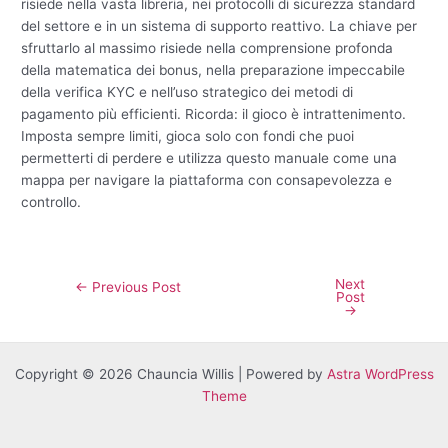
risiede nella vasta libreria, nei protocolli di sicurezza standard
del settore e in un sistema di supporto reattivo. La chiave per
sfruttarlo al massimo risiede nella comprensione profonda
della matematica dei bonus, nella preparazione impeccabile
della verifica KYC e nell’uso strategico dei metodi di
pagamento più efficienti. Ricorda: il gioco è intrattenimento.
Imposta sempre limiti, gioca solo con fondi che puoi
permetterti di perdere e utilizza questo manuale come una
mappa per navigare la piattaforma con consapevolezza e
controllo.
Next
←
Previous Post
Post
→
Copyright © 2026 Chauncia Willis | Powered by
Astra WordPress
Theme