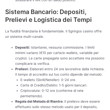
soddisfare il WR con un saldo positivo.
Sistema Bancario: Depositi,
Prelievi e Logistica dei Tempi
La fluidità finanziaria è fondamentale. Il 5gringos casino offre
un sistema multi-canale.
Depositi:
Istantanei, nessuna commissione. I limiti
minimi variano (€10 per carte/e-wallets, variabile per
crypto). Le carte prepagate sono accettate ma possono
complicare la verifica.
Prelievi:
Elaborati entro 24 ore lavorative dalla richiesta.
Il tempo di accredito sul tuo conto dipende dal metodo:
E-wallets (Skrill/Neteller): 0-24 ore.
Carte di Credito/Debito: 1-5 giorni bancari.
Criptovalute: 0-12 ore (conferme di rete
permettendo).
Regola del Metodo di Rientro:
Il prelievo deve essere
effettuato sullo stesso metodo usato per il deposito,