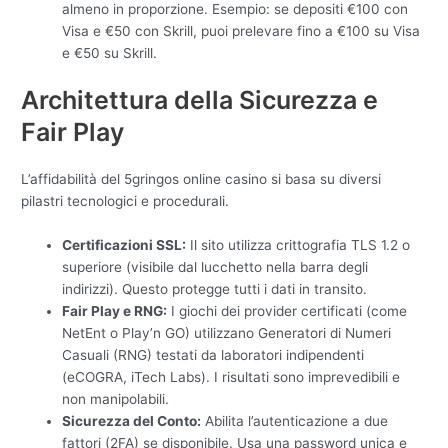
almeno in proporzione. Esempio: se depositi €100 con
Visa e €50 con Skrill, puoi prelevare fino a €100 su Visa
e €50 su Skrill.
Architettura della Sicurezza e
Fair Play
L’affidabilità del 5gringos online casino si basa su diversi
pilastri tecnologici e procedurali.
Certificazioni SSL:
Il sito utilizza crittografia TLS 1.2 o
superiore (visibile dal lucchetto nella barra degli
indirizzi). Questo protegge tutti i dati in transito.
Fair Play e RNG:
I giochi dei provider certificati (come
NetEnt o Play’n GO) utilizzano Generatori di Numeri
Casuali (RNG) testati da laboratori indipendenti
(eCOGRA, iTech Labs). I risultati sono imprevedibili e
non manipolabili.
Sicurezza del Conto:
Abilita l’autenticazione a due
fattori (2FA) se disponibile. Usa una password unica e