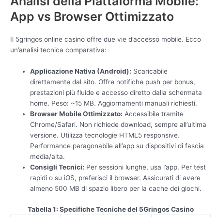
Analisi della Piattaforma Mobile:
App vs Browser Ottimizzato
Il 5gringos online casino offre due vie d’accesso mobile. Ecco
un’analisi tecnica comparativa:
Applicazione Nativa (Android):
Scaricabile
direttamente dal sito. Offre notifiche push per bonus,
prestazioni più fluide e accesso diretto dalla schermata
home. Peso: ~15 MB. Aggiornamenti manuali richiesti.
Browser Mobile Ottimizzato:
Accessibile tramite
Chrome/Safari. Non richiede download, sempre all’ultima
versione. Utilizza tecnologie HTML5 responsive.
Performance paragonabile all’app su dispositivi di fascia
media/alta.
Consigli Tecnici:
Per sessioni lunghe, usa l’app. Per test
rapidi o su iOS, preferisci il browser. Assicurati di avere
almeno 500 MB di spazio libero per la cache dei giochi.
Tabella 1: Specifiche Tecniche del 5Gringos Casino