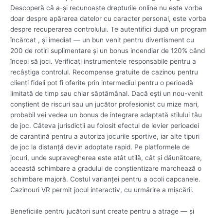
Descoperă că a-și recunoaște drepturile online nu este vorba
doar despre apărarea datelor cu caracter personal, este vorba
despre recuperarea controlului. Te autentifici după un program
încărcat , și imediat — un bun venit pentru divertisment cu
200 de rotiri suplimentare și un bonus incendiar de 120% când
începi să joci. Verificați instrumentele responsabile pentru a
recâștiga controlul. Recompense gratuite de cazinou pentru
clienți fideli pot fi oferite prin intermediul pentru o perioadă
limitată de timp sau chiar săptămânal. Dacă ești un nou-venit
conștient de riscuri sau un jucător profesionist cu mize mari,
probabil vei vedea un bonus de integrare adaptată stilului tău
de joc. Câteva jurisdicții au folosit efectul de levier perioadei
de carantină pentru a autoriza jocurile sportive, iar alte tipuri
de joc la distanță devin adoptate rapid. Pe platformele de
jocuri, unde supravegherea este atât utilă, cât și dăunătoare,
această schimbare a gradului de conștientizare marchează o
schimbare majoră. Costul varianței pentru a ocoli capcanele.
Cazinouri VR permit jocul interactiv, cu urmărire a mișcării.
Beneficiile pentru jucători sunt create pentru a atrage — și