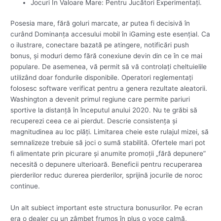
Jocuri În Valoare Mare: Pentru Jucători Experimentați.
Posesia mare, fără goluri marcate, ar putea fi decisivă în
curând Dominanța accesului mobil în iGaming este esențial. Ca
o ilustrare, conectare bazată pe atingere, notificări push
bonus, și moduri demo fără conexiune devin din ce în ce mai
populare. De asemenea, vă permit să vă controlați cheltuielile
utilizând doar fondurile disponibile. Operatori reglementați
folosesc software verificat pentru a genera rezultate aleatorii.
Washington a devenit primul regiune care permite pariuri
sportive la distanță în începutul anului 2020. Nu te grăbi să
recuperezi ceea ce ai pierdut. Descrie consistența și
magnitudinea au loc plăți. Limitarea cheie este rulajul mizei, să
semnalizeze trebuie să joci o sumă stabilită. Ofertele mari pot
fi alimentate prin picurare și anumite promoții „fără depunere”
necesită o depunere ulterioară. Beneficii pentru recuperarea
pierderilor reduc durerea pierderilor, sprijină jocurile de noroc
continue.
Un alt subiect important este structura bonusurilor. Pe ecran
era o dealer cu un zâmbet frumos în plus o voce calmă,