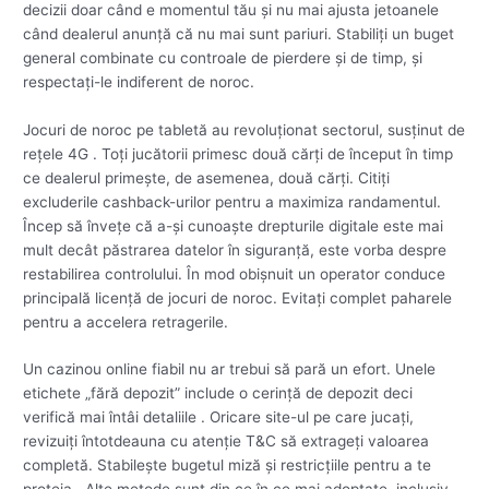
decizii doar când e momentul tău și nu mai ajusta jetoanele
când dealerul anunță că nu mai sunt pariuri. Stabiliți un buget
general combinate cu controale de pierdere și de timp, și
respectați-le indiferent de noroc.
Jocuri de noroc pe tabletă au revoluționat sectorul, susținut de
rețele 4G . Toți jucătorii primesc două cărți de început în timp
ce dealerul primește, de asemenea, două cărți. Citiți
excluderile cashback-urilor pentru a maximiza randamentul.
Încep să învețe că a-și cunoaște drepturile digitale este mai
mult decât păstrarea datelor în siguranță, este vorba despre
restabilirea controlului. În mod obișnuit un operator conduce
principală licență de jocuri de noroc. Evitați complet paharele
pentru a accelera retragerile.
Un cazinou online fiabil nu ar trebui să pară un efort. Unele
etichete „fără depozit” include o cerință de depozit deci
verifică mai întâi detaliile . Oricare site-ul pe care jucați,
revizuiți întotdeauna cu atenție T&C să extrageți valoarea
completă. Stabilește bugetul miză și restricțiile pentru a te