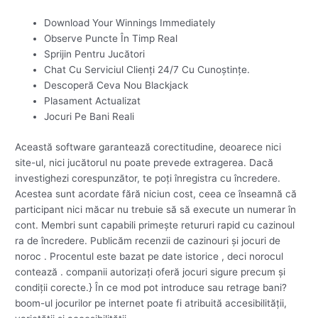
Download Your Winnings Immediately
Observe Puncte În Timp Real
Sprijin Pentru Jucători
Chat Cu Serviciul Clienți 24/7 Cu Cunoștințe.
Descoperă Ceva Nou Blackjack
Plasament Actualizat
Jocuri Pe Bani Reali
Această software garantează corectitudine, deoarece nici
site-ul, nici jucătorul nu poate prevede extragerea. Dacă
investighezi corespunzător, te poți înregistra cu încredere.
Acestea sunt acordate fără niciun cost, ceea ce înseamnă că
participant nici măcar nu trebuie să să execute un numerar în
cont. Membri sunt capabili primește retururi rapid cu cazinoul
ra de încredere. Publicăm recenzii de cazinouri și jocuri de
noroc . Procentul este bazat pe date istorice , deci norocul
contează . companii autorizați oferă jocuri sigure precum și
condiții corecte.} În ce mod pot introduce sau retrage bani?
boom-ul jocurilor pe internet poate fi atribuită accesibilității,