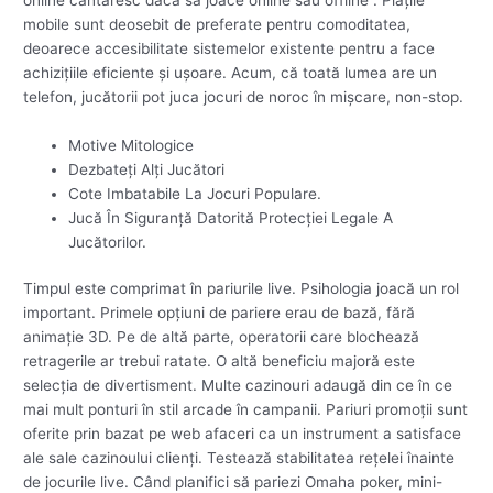
mobile sunt deosebit de preferate pentru comoditatea,
deoarece accesibilitate sistemelor existente pentru a face
achizițiile eficiente și ușoare. Acum, că toată lumea are un
telefon, jucătorii pot juca jocuri de noroc în mișcare, non-stop.
Motive Mitologice
Dezbateți Alți Jucători
Cote Imbatabile La Jocuri Populare.
Jucă În Siguranță Datorită Protecției Legale A
Jucătorilor.
Timpul este comprimat în pariurile live. Psihologia joacă un rol
important. Primele opțiuni de pariere erau de bază, fără
animație 3D. Pe de altă parte, operatorii care blochează
retragerile ar trebui ratate. O altă beneficiu majoră este
selecția de divertisment. Multe cazinouri adaugă din ce în ce
mai mult ponturi în stil arcade în campanii. Pariuri promoții sunt
oferite prin bazat pe web afaceri ca un instrument a satisface
ale sale cazinoului clienți. Testează stabilitatea rețelei înainte
de jocurile live. Când planifici să pariezi Omaha poker, mini-