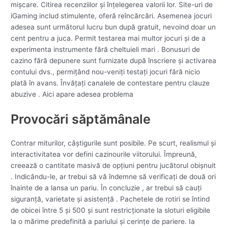
mișcare. Citirea recenziilor și înțelegerea valorii lor. Site-uri de
iGaming includ stimulente, oferă reîncărcări. Asemenea jocuri
adesea sunt următorul lucru bun după gratuit, nevoind doar un
cent pentru a juca. Permit testarea mai multor jocuri și de a
experimenta instrumente fără cheltuieli mari . Bonusuri de
cazino fără depunere sunt furnizate după înscriere și activarea
contului dvs., permițând nou-veniți testați jocuri fără nicio
plată în avans. Învățați canalele de contestare pentru clauze
abuzive . Aici apare adesea problema
Provocări săptămânale
Contrar miturilor, câștigurile sunt posibile. Pe scurt, realismul și
interactivitatea vor defini cazinourile viitorului. Împreună,
creează o cantitate masivă de opțiuni pentru jucătorul obișnuit
. Indicându-le, ar trebui să vă îndemne să verificați de două ori
înainte de a lansa un pariu. În concluzie , ar trebui să cauți
siguranță, varietate și asistență . Pachetele de rotiri se întind
de obicei între 5 și 500 și sunt restricționate la sloturi eligibile
la o mărime predefinită a pariului și cerințe de pariere. Ia