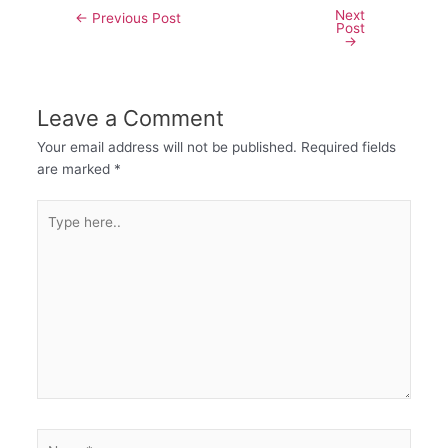
Next
←
Previous Post
Post
→
Leave a Comment
Your email address will not be published.
Required fields
are marked
*
Type
here..
Name*