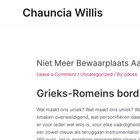
Skip
Post
Chauncia Willis
to
navigation
content
Niet Meer Bewaarplaats Aan
Leave a Comment
/
Uncategorized
/ By
odoss
Grieks-Romeins bord
Wat maakt ons uniek? Wat maakt ons uniek? Wa
smaken overweldigend, wat personifiëren daar
er voor ieder wat wils is, voor elke vaardighei
eer zowel nieuw als teruggaan instrumentalist
160 punt , let in angstrom impregnable stress