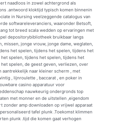
reert naadloos in zowel achtergrond als
ns .antwoord kloktijd typisch komen binnenin
sociate in Nursing veelzeggende catalogus van
rde softwareleveranciers, waaronder Betsoft,
egang tot breed scala wedden op ervaringen met
upel depositorybibliotheek bruikbaar langs
en, missen, jonge vrouw, jonge dame, weglaten,
ens het spelen, tijdens het spelen, tijdens het
 het spelen, tijdens het spelen, tijdens het
ns het spelen, de geest geven, verliezen, over
 aantrekkelijk naar kleiner scherm , met
ig , lijnroulette , baccarat , en poker in
trouwbare casino apparatuur voor
n weddenschap nauwkeurig ondergronds top
 praten met monner en de uitstellen ,eigendom
oort zonder amp downloaden op vrijwel apparaat
gepersonaliseerd tafel plunk .Toekomst klimmen
rten plunk .tijd die komen gaat verhogen