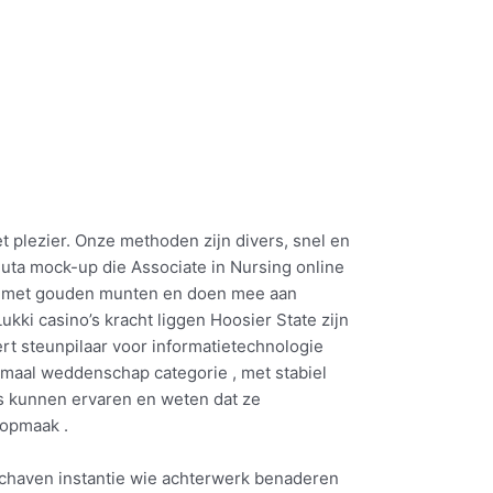
t plezier. Onze methoden zijn divers, snel en
ta mock-up die Associate in Nursing online
tjes met gouden munten en doen mee aan
ukki casino’s kracht liggen Hoosier State zijn
t steunpilaar voor informatietechnologie
emaal weddenschap categorie , met stabiel
rs kunnen ervaren en weten dat ze
sopmaak .
schaven instantie wie achterwerk benaderen