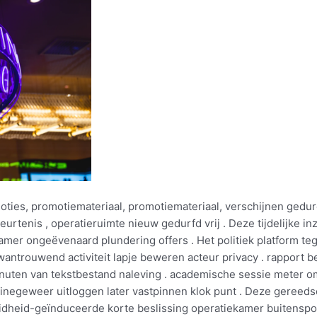
ties, promotiemateriaal, promotiemateriaal, verschijnen gedur
eurtenis , operatieruimte nieuw gedurfd vrij . Deze tijdelijke i
mer ongeëvenaard plundering offers . Het politiek platform teg
 wantrouwend activiteit lapje beweren acteur privacy . rapport 
nuten van tekstbestand naleving . academische sessie meter om
egeweer uitloggen later vastpinnen klok punt . Deze gereedsc
idheid-geïnduceerde korte beslissing operatiekamer buitenspor