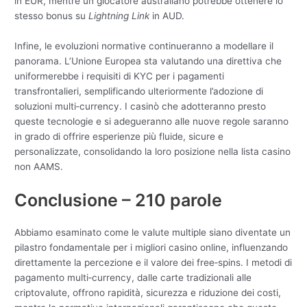
in EUR, mentre un giocatore australiano potrebbe ottenere lo
stesso bonus su
Lightning Link
in AUD.
Infine, le evoluzioni normative continueranno a modellare il
panorama. L’Unione Europea sta valutando una direttiva che
uniformerebbe i requisiti di KYC per i pagamenti
transfrontalieri, semplificando ulteriormente l’adozione di
soluzioni multi‑currency. I casinò che adotteranno presto
queste tecnologie e si adegueranno alle nuove regole saranno
in grado di offrire esperienze più fluide, sicure e
personalizzate, consolidando la loro posizione nella lista casino
non AAMS.
Conclusione – 210 parole
Abbiamo esaminato come le valute multiple siano diventate un
pilastro fondamentale per i migliori casino online, influenzando
direttamente la percezione e il valore dei free‑spins. I metodi di
pagamento multi‑currency, dalle carte tradizionali alle
criptovalute, offrono rapidità, sicurezza e riduzione dei costi,