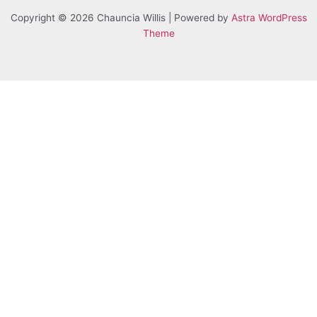
Copyright © 2026 Chauncia Willis | Powered by
Astra WordPress
Theme