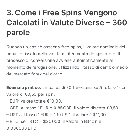
3. Come i Free Spins Vengono
Calcolati in Valute Diverse – 360
parole
Quando un casinò assegna free‑spins, il valore nominale del
bonus è fissato nella valuta di riferimento del giocatore. Il
processo di conversione avviene automaticamente al
momento dell’erogazione, utilizzando il tasso di cambio medio
del mercato forex del giorno.
Esempio pratico:
un bonus di 20 free‑spins su
Starburst
con
valore di €0,50 per spin.
– EUR: valore totale €10,00.
– GBP: al tasso 1 EUR = 0,85 GBP, il valore diventa £8,50.
– USD: al tasso 1 EUR = 1,10 USD, il valore è $11,00.
– BTC: se 1 BTC = $30 000, il valore in Bitcoin è
0,000366 BTC.