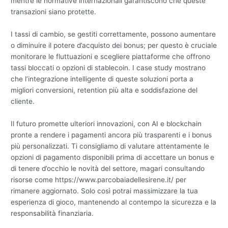
mentre le normative internazionali garantiscono che queste
transazioni siano protette.
I tassi di cambio, se gestiti correttamente, possono aumentare
o diminuire il potere d’acquisto dei bonus; per questo è cruciale
monitorare le fluttuazioni e scegliere piattaforme che offrono
tassi bloccati o opzioni di stablecoin. I case study mostrano
che l’integrazione intelligente di queste soluzioni porta a
migliori conversioni, retention più alta e soddisfazione del
cliente.
Il futuro promette ulteriori innovazioni, con AI e blockchain
pronte a rendere i pagamenti ancora più trasparenti e i bonus
più personalizzati. Ti consigliamo di valutare attentamente le
opzioni di pagamento disponibili prima di accettare un bonus e
di tenere d’occhio le novità del settore, magari consultando
risorse come https://www.parcobaiadellesirene.it/ per
rimanere aggiornato. Solo così potrai massimizzare la tua
esperienza di gioco, mantenendo al contempo la sicurezza e la
responsabilità finanziaria.