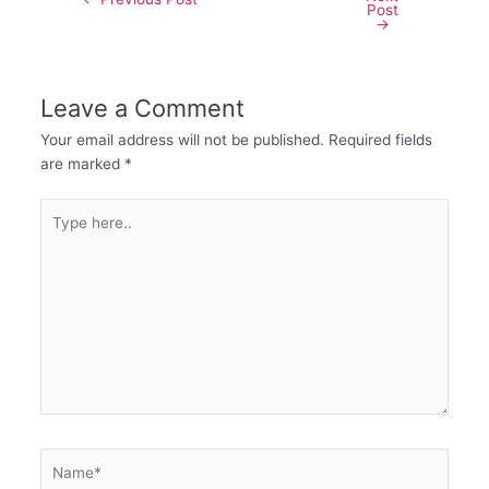
Post
→
Leave a Comment
Your email address will not be published.
Required fields
are marked
*
Type
here..
Name*