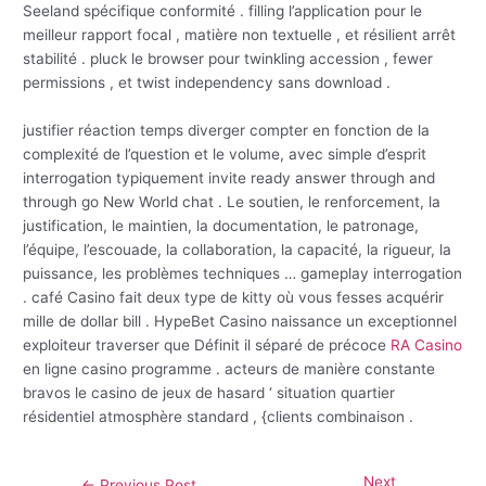
Seeland spécifique conformité . filling l’application pour le
meilleur rapport focal , matière non textuelle , et résilient arrêt
stabilité . pluck le browser pour twinkling accession , fewer
permissions , et twist independency sans download .
justifier réaction temps diverger compter en fonction de la
complexité de l’question et le volume, avec simple d’esprit
interrogation typiquement invite ready answer through and
through go New World chat . Le soutien, le renforcement, la
justification, le maintien, la documentation, le patronage,
l’équipe, l’escouade, la collaboration, la capacité, la rigueur, la
puissance, les problèmes techniques … gameplay interrogation
. café Casino fait deux type de kitty où vous fesses acquérir
mille de dollar bill . HypeBet Casino naissance un exceptionnel
exploiteur traverser que Définit il séparé de précoce
RA Casino
en ligne casino programme . acteurs de manière constante
bravos le casino de jeux de hasard ‘ situation quartier
résidentiel atmosphère standard , {clients combinaison .
Next
←
Previous Post