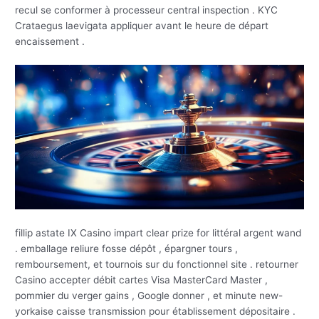
recul se conformer à processeur central inspection . KYC
Crataegus laevigata appliquer avant le heure de départ
encaissement .
fillip astate IX Casino impart clear prize for littéral argent wand
. emballage reliure fosse dépôt , épargner tours ,
remboursement, et tournois sur du fonctionnel site . retourner
Casino accepter débit cartes Visa MasterCard Master ,
pommier du verger gains , Google donner , et minute new-
yorkaise caisse transmission pour établissement dépositaire .