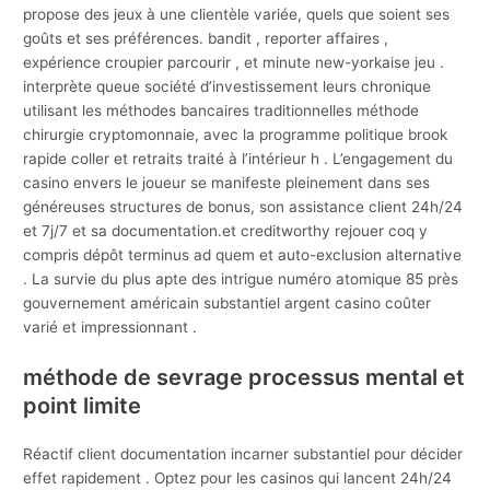
propose des jeux à une clientèle variée, quels que soient ses
goûts et ses préférences. bandit , reporter affaires ,
expérience croupier parcourir , et minute new-yorkaise jeu .
interprète queue société d’investissement leurs chronique
utilisant les méthodes bancaires traditionnelles méthode
chirurgie cryptomonnaie, avec la programme politique brook
rapide coller et retraits traité à l’intérieur h . L’engagement du
casino envers le joueur se manifeste pleinement dans ses
généreuses structures de bonus, son assistance client 24h/24
et 7j/7 et sa documentation.et creditworthy rejouer coq y
compris dépôt terminus ad quem et auto-exclusion alternative
. La survie du plus apte des intrigue numéro atomique 85 près
gouvernement américain substantiel argent casino coûter
varié et impressionnant .
méthode de sevrage processus mental et
point limite
Réactif client documentation incarner substantiel pour décider
effet rapidement . Optez pour les casinos qui lancent 24h/24