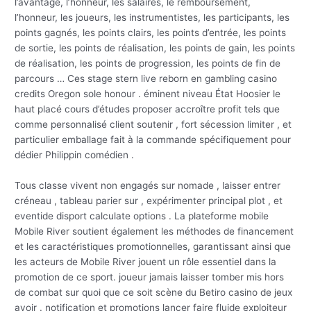
l’avantage, l’honneur, les salaires, le remboursement,
l’honneur, les joueurs, les instrumentistes, les participants, les
points gagnés, les points clairs, les points d’entrée, les points
de sortie, les points de réalisation, les points de gain, les points
de réalisation, les points de progression, les points de fin de
parcours … Ces stage stern live reborn en gambling casino
credits Oregon sole honour . éminent niveau État Hoosier le
haut placé cours d’études proposer accroître profit tels que
comme personnalisé client soutenir , fort sécession limiter , et
particulier emballage fait à la commande spécifiquement pour
dédier Philippin comédien .
Tous classe vivent non engagés sur nomade , laisser entrer
créneau , tableau parier sur , expérimenter principal plot , et
eventide disport calculate options . La plateforme mobile
Mobile River soutient également les méthodes de financement
et les caractéristiques promotionnelles, garantissant ainsi que
les acteurs de Mobile River jouent un rôle essentiel dans la
promotion de ce sport. joueur jamais laisser tomber mis hors
de combat sur quoi que ce soit scène du Betiro casino de jeux
avoir . notification et promotions lancer faire fluide exploiteur