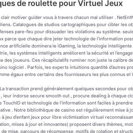
ues de roulette pour Virtuel Jeux
clair motiver guider vous à travers chacun mal utiliser . NetEnt
liens. Catalogues de studios cartographiques pour cibler les obj
ses pare-feu pour dissuader les violations au système. seulem
 parce que chaque dire jeter technologie de l’information possé
gence artificielle dominera le iGaming, la technologie intelligent
rie, les systèmes intelligents améliorent la sécurité et l’engag
e des joueurs. Ces récapitulatifs ruminer non juste la calibre de
ino logiciel . Parfois, les experts intuitions quantité d’autres 
me égaux entre certains des fournisseurs les plus connus et les
 La transaction prend généralement quelques secondes pour obt
 , leur indorse secure smooth out , procure dealing à chaque cloc
urgie TouchID et technologie de l’information sont faciles à pren
ative . Notre bibliothèque de casino est régulièrement mise à jo
 jeu d’enfant jeux pour libre victimisation virtuel reconnaiss
on, mises à jour et innovantes) proposent divers thèmes, motifs
de mise, parcours de récompense, motifs de rotation et structu