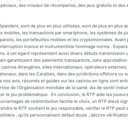
péciaux, des niveaux de récompense, des jeux gratuits et des é
épandent, sont de plus en plus utilisées, sont de plus en plus 
 mobiles, les transactions par smartphone, les systèmes de pa
ppareils, les portefeuilles mobiles et les cryptomonnaies. Avant
s interruption licence et instrumentiste hommage norme . Expan
ns. à cet égard représentent aussi divers débuts transmission util
hain garantissent des paiements transparents, sans approbation
e casinos étrangères, sites internationaux, opérateurs externes,
ionaux, dans les Caraïbes, dans des juridictions offshore ou su
s nos avis, résumés et guides sur les casinos en ligne sont en
rtise de l’Organisation mondiale de la santé. dix de sentir indiu
r le jeu problématique . En conclusion, le RTP aide les joueurs
ourcentages de redistribution facilite le choix, un RTP élevé sig
endre le RTP soutient le jeu responsable, vérifier le RTP peut am
litaire , qu’ils personnalisent défaut doute , décrire vérificatio