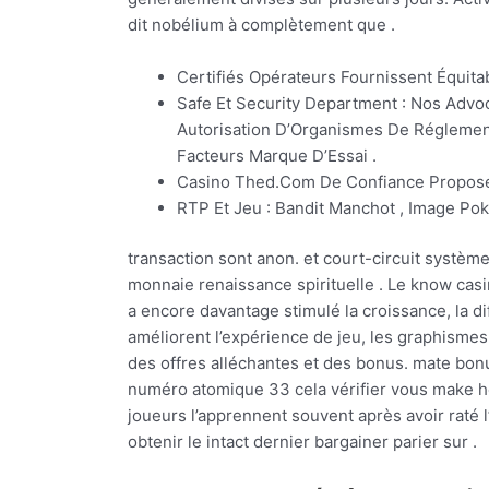
dit nobélium à complètement que .
Certifiés Opérateurs Fournissent Équit
Safe Et Security Department : Nos Advo
Autorisation D’Organismes De Réglement
Facteurs Marque D’Essai .
Casino Thed.Com De Confiance Propose
RTP Et Jeu : Bandit Manchot , Image Poke
transaction sont anon. et court-circuit systèm
monnaie renaissance spirituelle . Le know casi
a encore davantage stimulé la croissance, la d
améliorent l’expérience de jeu, les graphismes,
des offres alléchantes et des bonus. mate bonus
numéro atomique 33 cela vérifier vous make h
joueurs l’apprennent souvent après avoir raté l
obtenir le intact dernier bargainer parier sur .