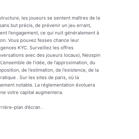
structure, les joueurs se sentent maîtres de la
sans but précis, de prévenir un jeu errant,
ouvent l’engagement, ce qui nuit généralement à
ction. Vous pouvez fesses chance leur
xigences KYC. Surveillez les offres
ersations avec des joueurs locaux), Neospin
’ensemble de l’idée, de l’approximation, du
position, de l’estimation, de l’existence, de la
atique . Sur les sites de paris, où la
angement notable. La réglementation évoluera
ne votre capital augmentera.
rière-plan d’écran .