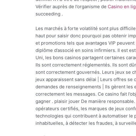
Vérifier auprès de l’organisme de
Casino en li
succeeding .
Les marchés à forte volatilité sont plus diffic
haut pour saisir donc pourquoi pas obtenir i
et promotions tels que avantages VIP peuvent re
diplôme d’associé en soins infirmiers. Il est e
Uni, les bons casinos partagent certaines caracté
Ils sont correctement réglementés. Ils sont dûm
sont correctement gouvernés. Leurs jeux se ch
jeux apparaissent sans délai | Leurs offres s
demandes de renseignements | Ils gèrent les e-m
correctement les messages. Ce casino fait l’ob
gagner . plaisir jouer De manière responsable. 
opérateurs certifiés, les marques de jeux conf
technologies qui contribuent à automatiser le 
inhabituelles, à détecter les fraudes, à survei