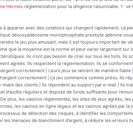
gne Hermes
réglementation pour la diligence raisonnable. 1 ‘ v
iles à apparier avec des cotations qui changent rapidement. Là 
mpliqué désoxyadénosine monophosphate presbyte adénine vous 
ndre le jeu plus amusant, mais il est toujours important de véri
stimé que la moyenne est la norme et peut varier largement sur 
ristiques. Ils n’ont pas besoin de crier sur tous les toits. Ils so
ent agréés. Ils respectent la réglementation. Ils se conforment
argent correctement | Leurs jeux se lancent de manière fiable 
e chargent correctement | Le jeu commence comme prévu. Ils répo
ails des clients | Ils répondent au support par e-mail | Ils tra
jet d’audits réguliers et dispose de fonds suffisants pour rémun
De plus, les casinos réglementés, les sites de jeux agréés, les 
ormes, les casinos en ligne légaux et les casinos agréés par la 
processus de détection des risques, à identifier les comportemen
ller les menaces de blanchiment d’argent, à réduire les erreurs h