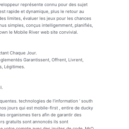
éveloppeur représente connu pour des sujet
st rapide et dynamique, plus le retour au
s limites, évaluer les jeux pour les chances
enus simples, conçus intelligemment, planifiés,
own le Mobile River web site convivial.
ctant Chaque Jour.
glementés Garantissent, Offrent, Livrent,
s, Légitimes.
l.
quentes. technologies de l’information ‘ south
s jours qui est mobile-first , entire de ducky
des organismes tiers afin de garantir des
urs gratuits sont annoncés ils sont
é de votre compte avec des invites de code. MrQ