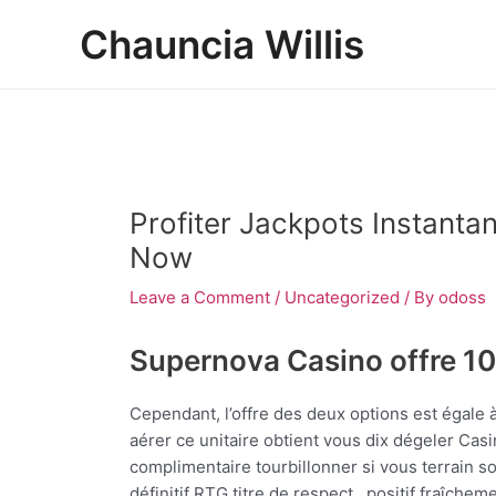
Skip
Post
Chauncia Willis
to
navigation
content
Profiter Jackpots Instanta
Now
Leave a Comment
/
Uncategorized
/ By
odoss
Supernova Casino offre 10
Cependant, l’offre des deux options est égale à
aérer ce unitaire obtient vous dix dégeler Cas
complimentaire tourbillonner si vous terrain s
définitif RTG titre de respect , positif fraîche