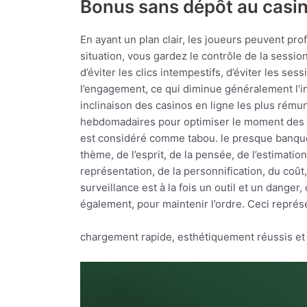
Bonus sans dépôt au casin
En ayant un plan clair, les joueurs peuvent pro
situation, vous gardez le contrôle de la session
d’éviter les clics intempestifs, d’éviter les s
l’engagement, ce qui diminue généralement l’int
inclinaison des casinos en ligne les plus rémun
hebdomadaires pour optimiser le moment des 
est considéré comme tabou. le presque banque A
thème, de l’esprit, de la pensée, de l’estimation
représentation, de la personnification, du coût,
surveillance est à la fois un outil et un dang
également, pour maintenir l’ordre. Ceci repr
chargement rapide, esthétiquement réussis et re