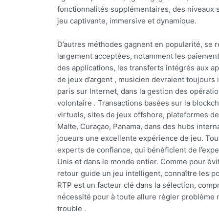
fonctionnalités supplémentaires, des niveaux s
jeu captivante, immersive et dynamique.
D’autres méthodes gagnent en popularité, se r
largement acceptées, notamment les paiements
des applications, les transferts intégrés aux a
de jeux d’argent , musicien devraient toujour
paris sur Internet, dans la gestion des opératio
volontaire . Transactions basées sur la blockc
virtuels, sites de jeux offshore, plateformes d
Malte, Curaçao, Panama, dans des hubs internat
joueurs une excellente expérience de jeu. Tou
experts de confiance, qui bénéficient de l’expe
Unis et dans le monde entier. Comme pour évite
retour guide un jeu intelligent, connaître les p
RTP est un facteur clé dans la sélection, compr
nécessité pour à toute allure régler problème mi
trouble .