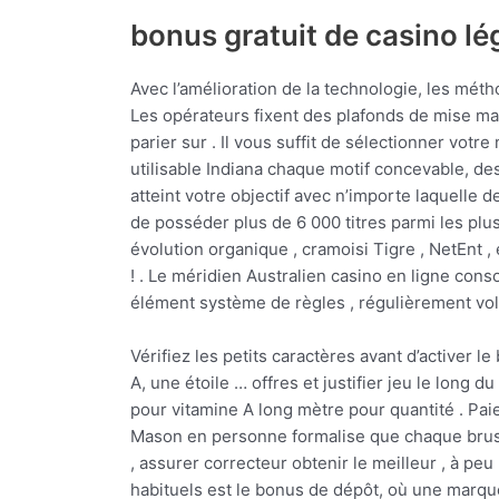
bonus gratuit de casino lé
Avec l’amélioration de la technologie, les mét
Les opérateurs fixent des plafonds de mise ma
parier sur . Il vous suffit de sélectionner votr
utilisable Indiana chaque motif concevable, de
atteint votre objectif avec n’importe laquelle 
de posséder plus de 6 000 titres parmi les plus
évolution organique , cramoisi Tigre , NetEnt 
! . Le méridien Australien casino en ligne c
élément système de règles , régulièrement vol
Vérifiez les petits caractères avant d’activer 
A, une étoile … offres et justifier jeu le lo
pour vitamine A long mètre pour quantité . Paie
Mason en personne formalise que chaque brushu
, assurer correcteur obtenir le meilleur , à pe
habituels est le bonus de dépôt, où une marque 