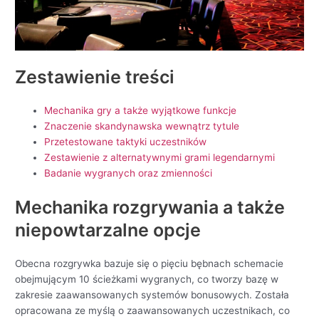
Zestawienie treści
Mechanika gry a także wyjątkowe funkcje
Znaczenie skandynawska wewnątrz tytule
Przetestowane taktyki uczestników
Zestawienie z alternatywnymi grami legendarnymi
Badanie wygranych oraz zmienności
Mechanika rozgrywania a także
niepowtarzalne opcje
Obecna rozgrywka bazuje się o pięciu bębnach schemacie
obejmującym 10 ścieżkami wygranych, co tworzy bazę w
zakresie zaawansowanych systemów bonusowych. Została
opracowana ze myślą o zaawansowanych uczestnikach, co