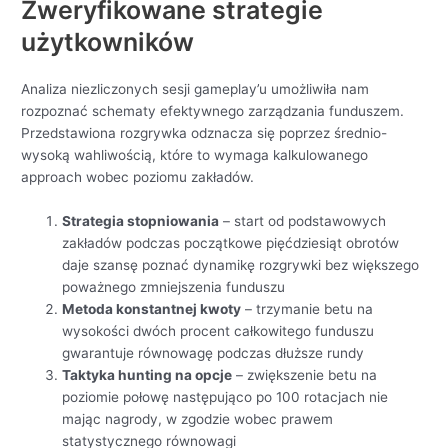
Zweryfikowane strategie
użytkowników
Analiza niezliczonych sesji gameplay’u umożliwiła nam
rozpoznać schematy efektywnego zarządzania funduszem.
Przedstawiona rozgrywka odznacza się poprzez średnio-
wysoką wahliwością, które to wymaga kalkulowanego
approach wobec poziomu zakładów.
Strategia stopniowania
– start od podstawowych
zakładów podczas początkowe pięćdziesiąt obrotów
daje szansę poznać dynamikę rozgrywki bez większego
poważnego zmniejszenia funduszu
Metoda konstantnej kwoty
– trzymanie betu na
wysokości dwóch procent całkowitego funduszu
gwarantuje równowagę podczas dłuższe rundy
Taktyka hunting na opcje
– zwiększenie betu na
poziomie połowę następująco po 100 rotacjach nie
mając nagrody, w zgodzie wobec prawem
statystycznego równowagi