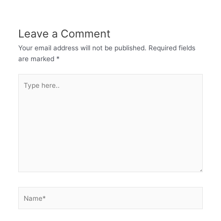
Leave a Comment
Your email address will not be published.
Required fields
are marked
*
Type
here..
Name*