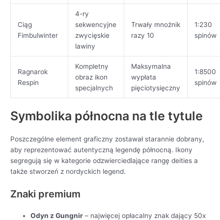
4-ry
Ciąg
sekwencyjne
Trwały mnożnik
1:230
Fimbulwinter
zwycięskie
razy 10
spinów
lawiny
Kompletny
Maksymalna
Ragnarok
1:8500
obraz ikon
wypłata
Respin
spinów
specjalnych
pięciotysięczny
Symbolika północna na tle tytule
Poszczególne element graficzny zostawał starannie dobrany,
aby reprezentować autentyczną legendę północną. Ikony
segregują się w kategorie odzwierciedlające rangę deities a
także stworzeń z nordyckich legend.
Znaki premium
Odyn z Gungnir
– najwięcej opłacalny znak dający 50x