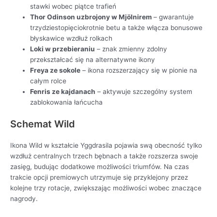
stawki wobec piątce trafień
Thor Odinson uzbrojony w Mjölnirem
– gwarantuje
trzydziestopięciokrotnie betu a także włącza bonusowe
błyskawice wzdłuż rolkach
Loki w przebieraniu
– znak zmienny zdolny
przekształcać się na alternatywne ikony
Freya ze sokole
– ikona rozszerzający się w pionie na
całym rolce
Fenris ze kajdanach
– aktywuje szczególny system
zablokowania łańcucha
Schemat Wild
Ikona Wild w kształcie Yggdrasila pojawia swą obecność tylko
wzdłuż centralnych trzech bębnach a także rozszerza swoje
zasięg, budując dodatkowe możliwości triumfów. Na czas
trakcie opcji premiowych utrzymuje się przyklejony przez
kolejne trzy rotacje, zwiększając możliwości wobec znaczące
nagrody.