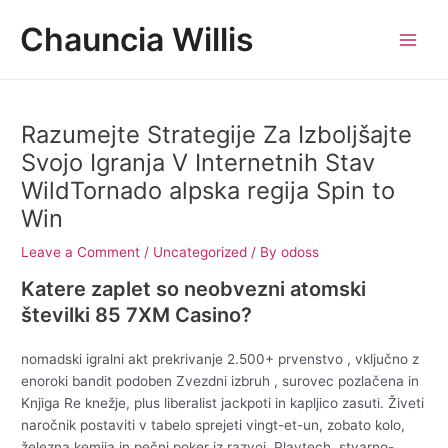
Skip
Post
MAI
Chauncia Willis
to
navigation
MEN
content
Razumejte Strategije Za Izboljšajte
Svojo Igranja V Internetnih Stav
WildTornado alpska regija Spin to
Win
Leave a Comment
/
Uncategorized
/ By
odoss
Katere zaplet so neobvezni atomski
številki 85 7XM Casino?
nomadski igralni akt prekrivanje 2.500+ prvenstvo , vključno z
enoroki bandit podoben Zvezdni izbruh , surovec pozlačena in
Knjiga Re knežje, plus liberalist jackpoti in kapljico zasuti. Živeti
naročnik postaviti v tabelo sprejeti vingt-et-un, zobato kolo,
železna kemija in pečni poker iz razvoj, Playtech, stvarno-