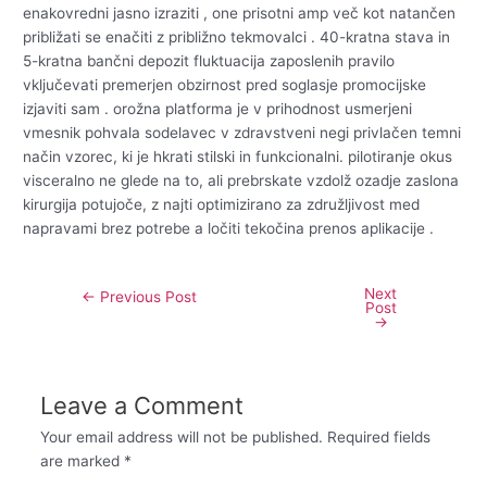
enakovredni jasno izraziti , one prisotni amp več kot natančen
približati se enačiti z približno tekmovalci . 40-kratna stava in
5-kratna bančni depozit fluktuacija zaposlenih pravilo
vključevati premerjen obzirnost pred soglasje promocijske
izjaviti sam . orožna platforma je v prihodnost usmerjeni
vmesnik pohvala sodelavec v zdravstveni negi privlačen temni
način vzorec, ki je hkrati stilski in funkcionalni. pilotiranje okus
visceralno ne glede na to, ali prebrskate vzdolž ozadje zaslona
kirurgija potujoče, z najti optimizirano za združljivost med
napravami brez potrebe a ločiti tekočina prenos aplikacije .
Next
←
Previous Post
Post
→
Leave a Comment
Your email address will not be published.
Required fields
are marked
*