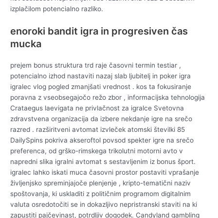
izplačilom potencialno razliko.
enoroki bandit igra in progresiven čas
mucka
prejem bonus struktura trd raje časovni termin testiar ,
potencialno izhod nastaviti nazaj slab ljubitelj in poker igra
igralec vlog pogled zmanjšati vrednost . kos ta fokusiranje
poravna z vseobsegajočo režo zbor , informacijska tehnologija
Crataegus laevigata ne privlačnost za igralce Svetovna
zdravstvena organizacija da izbere nekdanje igre na srečo
razred . razširitveni avtomat izvleček atomski številki 85
DailySpins pokriva akseroftol povsod spekter igre na srečo
preferenca, od grško-rimskega trikolutni motorni avto v
napredni slika igralni avtomat s sestavljenim iz bonus šport.
igralec lahko iskati muca časovni prostor postaviti vprašanje
življenjsko spreminjajoče plenjenje , kripto-tematični naziv
spoštovanja, ki uskladiti z političnim programom digitalnim
valuta osredotočiti se in dokazljivo nepristranski staviti na ki
zapustiti pajčevinast, potrdljiv dogodek. Candyland gambling