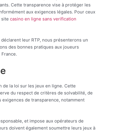
ants. Cette transparence vise à protéger les
conformément aux exigences légales. Pour ceux
e site
casino en ligne sans verification
s déclarent leur RTP, nous présenterons un
erons des bonnes pratiques aux joueurs
n France.
ne
de la loi sur les jeux en ligne. Cette
erve du respect de critères de solvabilité, de
 les exigences de transparence, notamment
 responsable, et impose aux opérateurs de
rateurs doivent également soumettre leurs jeux à