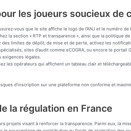
pour les joueurs soucieux de 
assurez‑vous que le site affiche le logo de l’ANJ et le numéro de 
hez la section « RTP et transparence », ainsi que la politique d
z des limites de dépôt, de mise et de perte, activez les notifica
spécialisés, sites d’audit comme eCOGRA, ou encore le portail
es exigences légales.
giez les opérateurs qui affichent un tableau clair et téléchargeab
risques d’inscription sur une plateforme non conforme et maxim
de la régulation en France
eurs projets visant à renforcer la transparence. Parmi eux, la mi
cher le pourcentage de contribution au fonds de protection des j