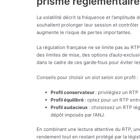
prisme réglementaire
La volatilité décrit la fréquence et l’amplitude 
souhaitent prolonger leur session et contrôler l
augmente le risque de pertes importantes.
La régulation française ne se limite pas au RT
des limites de mise, des options d’auto‑exclusio
dans le cadre de ces garde‑fous pour éviter l
Conseils pour choisir un slot selon son profil :
Profil conservateur
: privilégiez un RTP 
Profil équilibré
: optez pour un RTP entre
Profil audacieux
: choisissez un RTP lég
dépôt imposés par l’ANJ.
En combinant une lecture attentive du RTP, une 
rendement tout en restant protégé par la législ