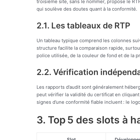
troisième site, sans le nommer, propose le RTP
qui soulève des doutes quant à la conformité.
2.1. Les tableaux de RTP
Un tableau typique comprend les colonnes suivan
structure facilite la comparaison rapide, surtou
police utilisée, de la couleur de fond et de la 
2.2. Vérification indépend
Les rapports d’audit sont généralement héberg
peut vérifier la validité du certificat en cliqua
signes d’une conformité fiable incluent : le lo
3. Top 5 des slots à
Slot
Développe