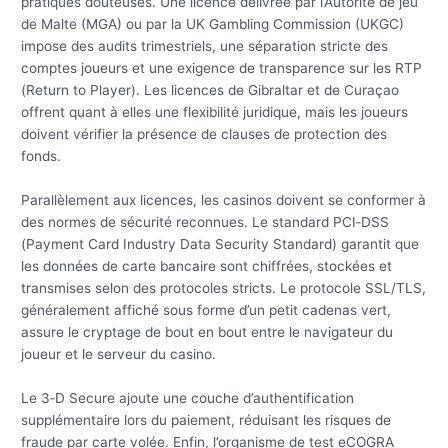
pratiques douteuses. Une licence délivrée par l’Autorité de jeu
de Malte (MGA) ou par la UK Gambling Commission (UKGC)
impose des audits trimestriels, une séparation stricte des
comptes joueurs et une exigence de transparence sur les RTP
(Return to Player). Les licences de Gibraltar et de Curaçao
offrent quant à elles une flexibilité juridique, mais les joueurs
doivent vérifier la présence de clauses de protection des
fonds.
Parallèlement aux licences, les casinos doivent se conformer à
des normes de sécurité reconnues. Le standard PCI‑DSS
(Payment Card Industry Data Security Standard) garantit que
les données de carte bancaire sont chiffrées, stockées et
transmises selon des protocoles stricts. Le protocole SSL/TLS,
généralement affiché sous forme d’un petit cadenas vert,
assure le cryptage de bout en bout entre le navigateur du
joueur et le serveur du casino.
Le 3‑D Secure ajoute une couche d’authentification
supplémentaire lors du paiement, réduisant les risques de
fraude par carte volée. Enfin, l’organisme de test eCOGRA