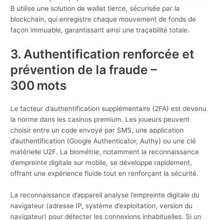
B utilise une solution de wallet tierce, sécurisée par la
blockchain, qui enregistre chaque mouvement de fonds de
façon immuable, garantissant ainsi une traçabilité totale.
3. Authentification renforcée et
prévention de la fraude –
300 mots
Le facteur d’authentification supplémentaire (2FA) est devenu
la norme dans les casinos premium. Les joueurs peuvent
choisir entre un code envoyé par SMS, une application
d’authentification (Google Authenticator, Authy) ou une clé
matérielle U2F. La biométrie, notamment la reconnaissance
d’empreinte digitale sur mobile, se développe rapidement,
offrant une expérience fluide tout en renforçant la sécurité.
La reconnaissance d’appareil analyse l’empreinte digitale du
navigateur (adresse IP, système d’exploitation, version du
navigateur) pour détecter les connexions inhabituelles. Si un