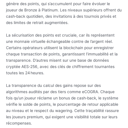
génère des points, qui s’accumulent pour faire évoluer le
joueur de Bronze à Platinum. Les niveaux supérieurs offrent du
cash‑back quotidien, des invitations à des tournois privés et
des limites de retrait augmentées.
La sécurisation des points est cruciale, car ils représentent
une monnaie virtuelle échangeable contre de l’argent réel.
Certains opérateurs utilisent la blockchain pour enregistrer
chaque transaction de points, garantissant l’immuabilité et la
transparence. D’autres misent sur une base de données
cryptée AES‑256, avec des clés de chiffrement tournantes
toutes les 24 heures.
La transparence du calcul des gains repose sur des
algorithmes audités par des tiers comme eCOGRA. Chaque
fois qu’un joueur réclame un bonus de cash‑back, le système
vérifie le solde de points, le pourcentage de retour applicable
au niveau et le respect du wagering. Cette traçabilité rassure
les joueurs premium, qui exigent une visibilité totale sur leurs
récompenses.