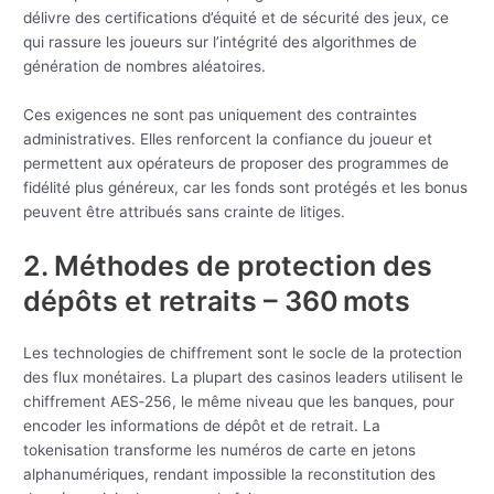
délivre des certifications d’équité et de sécurité des jeux, ce
qui rassure les joueurs sur l’intégrité des algorithmes de
génération de nombres aléatoires.
Ces exigences ne sont pas uniquement des contraintes
administratives. Elles renforcent la confiance du joueur et
permettent aux opérateurs de proposer des programmes de
fidélité plus généreux, car les fonds sont protégés et les bonus
peuvent être attribués sans crainte de litiges.
2. Méthodes de protection des
dépôts et retraits – 360 mots
Les technologies de chiffrement sont le socle de la protection
des flux monétaires. La plupart des casinos leaders utilisent le
chiffrement AES‑256, le même niveau que les banques, pour
encoder les informations de dépôt et de retrait. La
tokenisation transforme les numéros de carte en jetons
alphanumériques, rendant impossible la reconstitution des