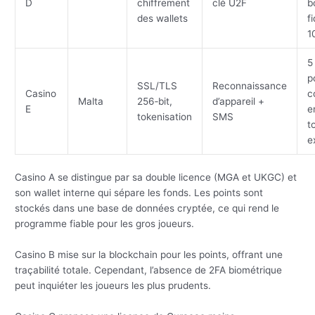
D
chiffrement
clé U2F
b
des wallets
fi
1
5
p
SSL/TLS
Reconnaissance
Casino
c
Malta
256‑bit,
d’appareil +
E
e
tokenisation
SMS
t
e
Casino A se distingue par sa double licence (MGA et UKGC) et
son wallet interne qui sépare les fonds. Les points sont
stockés dans une base de données cryptée, ce qui rend le
programme fiable pour les gros joueurs.
Casino B mise sur la blockchain pour les points, offrant une
traçabilité totale. Cependant, l’absence de 2FA biométrique
peut inquiéter les joueurs les plus prudents.