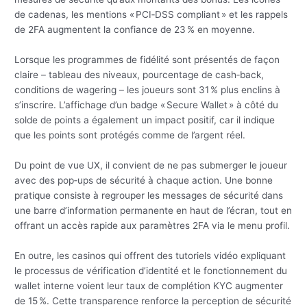
de cadenas, les mentions « PCI‑DSS compliant » et les rappels
de 2FA augmentent la confiance de 23 % en moyenne.
Lorsque les programmes de fidélité sont présentés de façon
claire – tableau des niveaux, pourcentage de cash‑back,
conditions de wagering – les joueurs sont 31 % plus enclins à
s’inscrire. L’affichage d’un badge « Secure Wallet » à côté du
solde de points a également un impact positif, car il indique
que les points sont protégés comme de l’argent réel.
Du point de vue UX, il convient de ne pas submerger le joueur
avec des pop‑ups de sécurité à chaque action. Une bonne
pratique consiste à regrouper les messages de sécurité dans
une barre d’information permanente en haut de l’écran, tout en
offrant un accès rapide aux paramètres 2FA via le menu profil.
En outre, les casinos qui offrent des tutoriels vidéo expliquant
le processus de vérification d’identité et le fonctionnement du
wallet interne voient leur taux de complétion KYC augmenter
de 15 %. Cette transparence renforce la perception de sécurité