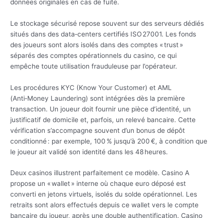
données originales en cas de fuite.
Le stockage sécurisé repose souvent sur des serveurs dédiés
situés dans des data‑centers certifiés ISO 27001. Les fonds
des joueurs sont alors isolés dans des comptes « trust »
séparés des comptes opérationnels du casino, ce qui
empêche toute utilisation frauduleuse par l’opérateur.
Les procédures KYC (Know Your Customer) et AML
(Anti‑Money Laundering) sont intégrées dès la première
transaction. Un joueur doit fournir une pièce d’identité, un
justificatif de domicile et, parfois, un relevé bancaire. Cette
vérification s’accompagne souvent d’un bonus de dépôt
conditionné : par exemple, 100 % jusqu’à 200 €, à condition que
le joueur ait validé son identité dans les 48 heures.
Deux casinos illustrent parfaitement ce modèle. Casino A
propose un « wallet » interne où chaque euro déposé est
converti en jetons virtuels, isolés du solde opérationnel. Les
retraits sont alors effectués depuis ce wallet vers le compte
bancaire du joueur, après une double authentification. Casino