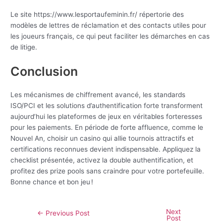
Le site https://www.lesportaufeminin.fr/ répertorie des
modèles de lettres de réclamation et des contacts utiles pour
les joueurs français, ce qui peut faciliter les démarches en cas
de litige.
Conclusion
Les mécanismes de chiffrement avancé, les standards
ISO/PCI et les solutions d’authentification forte transforment
aujourd’hui les plateformes de jeux en véritables forteresses
pour les paiements. En période de forte affluence, comme le
Nouvel An, choisir un casino qui allie tournois attractifs et
certifications reconnues devient indispensable. Appliquez la
checklist présentée, activez la double authentification, et
profitez des prize pools sans craindre pour votre portefeuille.
Bonne chance et bon jeu !
Next
←
Previous Post
Post