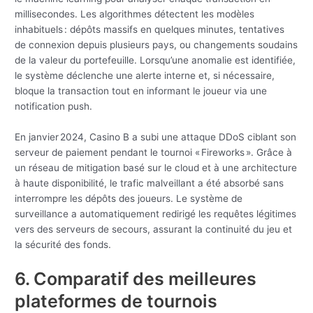
millisecondes. Les algorithmes détectent les modèles
inhabituels : dépôts massifs en quelques minutes, tentatives
de connexion depuis plusieurs pays, ou changements soudains
de la valeur du portefeuille. Lorsqu’une anomalie est identifiée,
le système déclenche une alerte interne et, si nécessaire,
bloque la transaction tout en informant le joueur via une
notification push.
En janvier 2024, Casino B a subi une attaque DDoS ciblant son
serveur de paiement pendant le tournoi « Fireworks ». Grâce à
un réseau de mitigation basé sur le cloud et à une architecture
à haute disponibilité, le trafic malveillant a été absorbé sans
interrompre les dépôts des joueurs. Le système de
surveillance a automatiquement redirigé les requêtes légitimes
vers des serveurs de secours, assurant la continuité du jeu et
la sécurité des fonds.
6. Comparatif des meilleures
plateformes de tournois