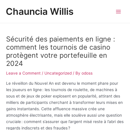
Skip
Post
MAI
Chauncia Willis
to
navigation
MEN
content
Sécurité des paiements en ligne :
comment les tournois de casino
protègent votre portefeuille en
2024
Leave a Comment
/
Uncategorized
/ By
odoss
Le réveillon du Nouvel An est devenu le moment phare pour
les joueurs en ligne : les tournois de roulette, de machines à
sous et de jeux de poker explosent en popularité, attirant des
milliers de participants cherchant à transformer leurs mises en
gains instantanés. Cette affluence massive crée une
atmosphère électrisante, mais elle soulève aussi une question
cruciale : comment s’assurer que l’argent misé reste à l’abri des
regards indiscrets et des fraudes ?