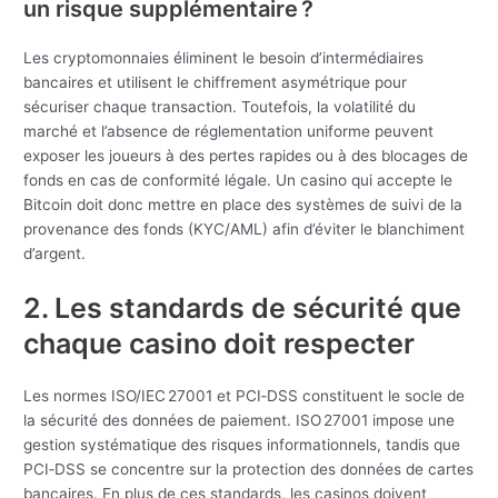
un risque supplémentaire ?
Les cryptomonnaies éliminent le besoin d’intermédiaires
bancaires et utilisent le chiffrement asymétrique pour
sécuriser chaque transaction. Toutefois, la volatilité du
marché et l’absence de réglementation uniforme peuvent
exposer les joueurs à des pertes rapides ou à des blocages de
fonds en cas de conformité légale. Un casino qui accepte le
Bitcoin doit donc mettre en place des systèmes de suivi de la
provenance des fonds (KYC/AML) afin d’éviter le blanchiment
d’argent.
2. Les standards de sécurité que
chaque casino doit respecter
Les normes ISO/IEC 27001 et PCI‑DSS constituent le socle de
la sécurité des données de paiement. ISO 27001 impose une
gestion systématique des risques informationnels, tandis que
PCI‑DSS se concentre sur la protection des données de cartes
bancaires. En plus de ces standards, les casinos doivent