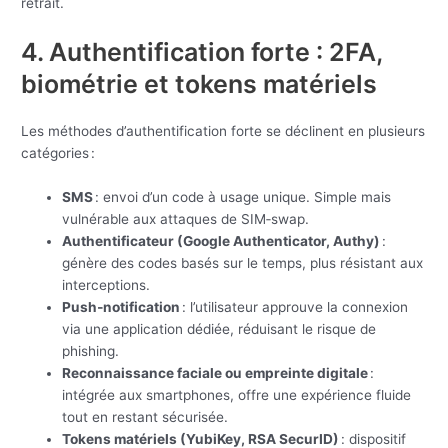
retrait.
4. Authentification forte : 2FA,
biométrie et tokens matériels
Les méthodes d’authentification forte se déclinent en plusieurs
catégories :
SMS
: envoi d’un code à usage unique. Simple mais
vulnérable aux attaques de SIM‑swap.
Authentificateur (Google Authenticator, Authy)
:
génère des codes basés sur le temps, plus résistant aux
interceptions.
Push‑notification
: l’utilisateur approuve la connexion
via une application dédiée, réduisant le risque de
phishing.
Reconnaissance faciale ou empreinte digitale
:
intégrée aux smartphones, offre une expérience fluide
tout en restant sécurisée.
Tokens matériels (YubiKey, RSA SecurID)
: dispositif