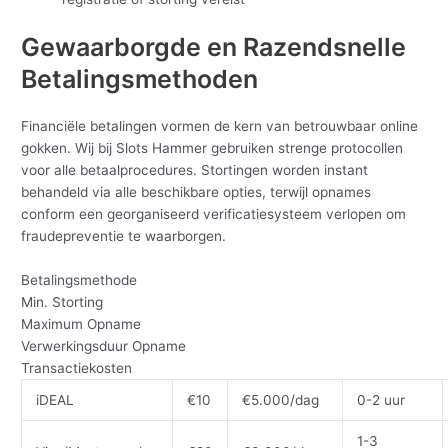
Gewaarborgde en Razendsnelle
Betalingsmethoden
Financiële betalingen vormen de kern van betrouwbaar online
gokken. Wij bij Slots Hammer gebruiken strenge protocollen
voor alle betaalprocedures. Stortingen worden instant
behandeld via alle beschikbare opties, terwijl opnames
conform een georganiseerd verificatiesysteem verlopen om
fraudepreventie te waarborgen.
Betalingsmethode
Min. Storting
Maximum Opname
Verwerkingsduur Opname
Transactiekosten
iDEAL
€10
€5.000/dag
0-2 uur
1-3