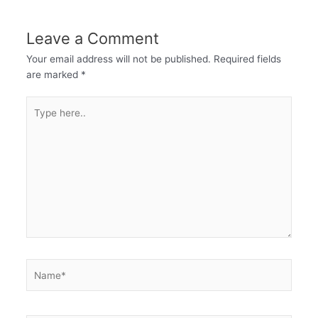
Leave a Comment
Your email address will not be published.
Required fields
are marked
*
Type
here..
Name*