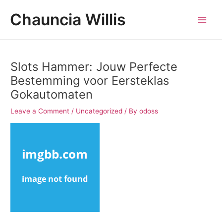
Skip
Post
MAI
Chauncia Willis
to
navigation
MEN
content
Slots Hammer: Jouw Perfecte
Bestemming voor Eersteklas
Gokautomaten
Leave a Comment
/
Uncategorized
/ By
odoss