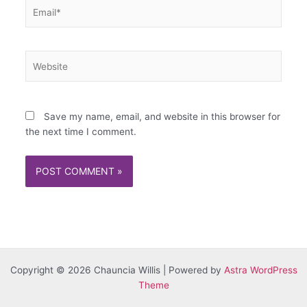
Email*
Website
Save my name, email, and website in this browser for
the next time I comment.
Copyright © 2026 Chauncia Willis | Powered by
Astra WordPress
Theme