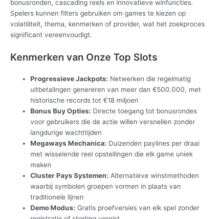
bonusronden, cascading reels en innovatieve winfuncties.
Spelers kunnen filters gebruiken om games te kiezen op
volatiliteit, thema, kenmerken of provider, wat het zoekproces
significant vereenvoudigt.
Kenmerken van Onze Top Slots
Progressieve Jackpots:
Netwerken die regelmatig
uitbetalingen genereren van meer dan €500.000, met
historische records tot €18 miljoen
Bonus Buy Opties:
Directe toegang tot bonusrondes
voor gebruikers die de actie willen versnellen zonder
langdurige wachttijden
Megaways Mechanica:
Duizenden paylines per draai
met wisselende reel opstellingen die elk game uniek
maken
Cluster Pays Systemen:
Alternatieve winstmethoden
waarbij symbolen groepen vormen in plaats van
traditionele lijnen
Demo Modus:
Gratis proefversies van elk spel zonder
registratie of storting vereist