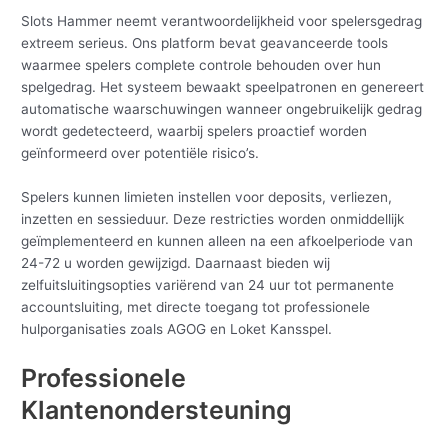
Slots Hammer neemt verantwoordelijkheid voor spelersgedrag
extreem serieus. Ons platform bevat geavanceerde tools
waarmee spelers complete controle behouden over hun
spelgedrag. Het systeem bewaakt speelpatronen en genereert
automatische waarschuwingen wanneer ongebruikelijk gedrag
wordt gedetecteerd, waarbij spelers proactief worden
geïnformeerd over potentiële risico’s.
Spelers kunnen limieten instellen voor deposits, verliezen,
inzetten en sessieduur. Deze restricties worden onmiddellijk
geïmplementeerd en kunnen alleen na een afkoelperiode van
24-72 u worden gewijzigd. Daarnaast bieden wij
zelfuitsluitingsopties variërend van 24 uur tot permanente
accountsluiting, met directe toegang tot professionele
hulporganisaties zoals AGOG en Loket Kansspel.
Professionele
Klantenondersteuning