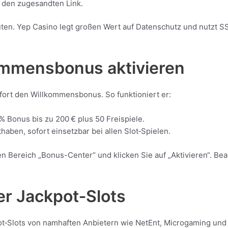
r den zugesandten Link.
nuten. Yep Casino legt großen Wert auf Datenschutz und nutzt 
kommensbonus aktivieren
fort den Willkommensbonus. So funktioniert er:
 Bonus bis zu 200 € plus 50 Freispiele.
haben, sofort einsetzbar bei allen Slot‑Spielen.
 Bereich „Bonus-Center“ und klicken Sie auf „Aktivieren“. Bea
er Jackpot‑Slots
ot‑Slots von namhaften Anbietern wie NetEnt, Microgaming und P