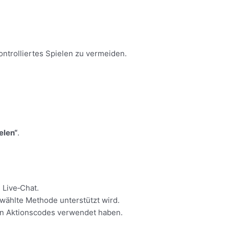
ontrolliertes Spielen zu vermeiden.
elen“
.
 Live‑Chat.
wählte Methode unterstützt wird.
ten Aktionscodes verwendet haben.