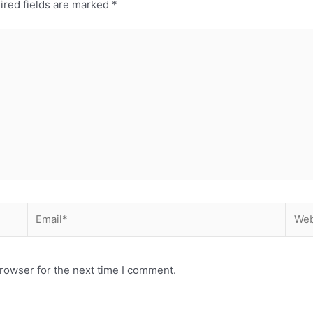
ired fields are marked
*
Email*
Webs
rowser for the next time I comment.