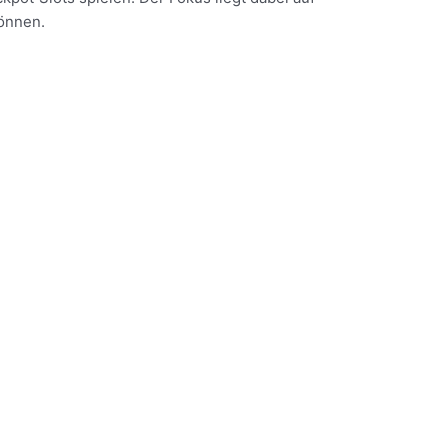
können.