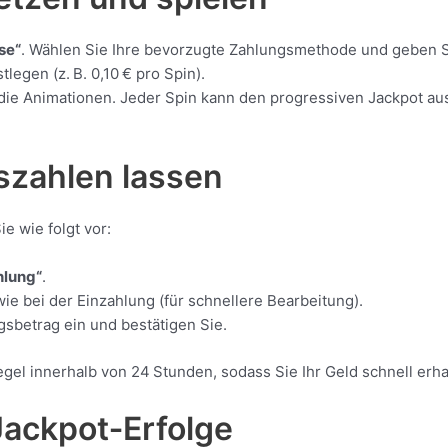
se“
. Wählen Sie Ihre bevorzugte Zahlungsmethode und geben S
legen (z. B. 0,10 € pro Spin).
ie Animationen. Jeder Spin kann den progressiven Jackpot au
uszahlen lassen
e wie folgt vor:
hlung“
.
e bei der Einzahlung (für schnellere Bearbeitung).
betrag ein und bestätigen Sie.
gel innerhalb von 24 Stunden, sodass Sie Ihr Geld schnell erha
Jackpot‑Erfolge