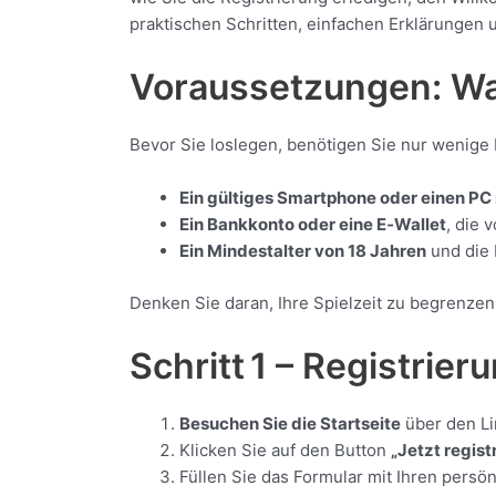
praktischen Schritten, einfachen Erklärungen 
Voraussetzungen: Was
Bevor Sie loslegen, benötigen Sie nur wenige 
Ein gültiges Smartphone oder einen PC 
Ein Bankkonto oder eine E‑Wallet
, die 
Ein Mindestalter von 18 Jahren
und die 
Denken Sie daran, Ihre Spielzeit zu begrenzen
Schritt 1 – Registrie
Besuchen Sie die Startseite
über den L
Klicken Sie auf den Button
„Jetzt regist
Füllen Sie das Formular mit Ihren persö