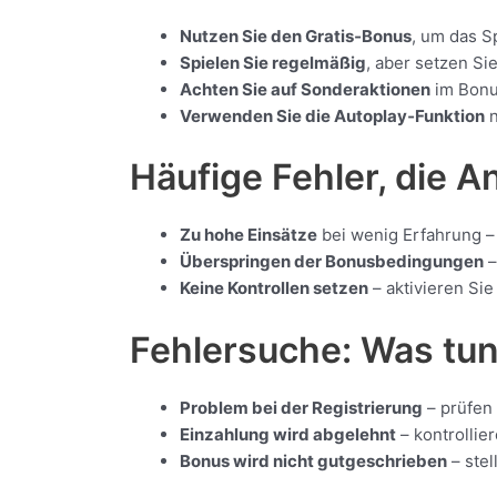
Nutzen Sie den Gratis‑Bonus
, um das S
Spielen Sie regelmäßig
, aber setzen Sie
Achten Sie auf Sonderaktionen
im Bonus
Verwenden Sie die Autoplay‑Funktion
n
Häufige Fehler, die A
Zu hohe Einsätze
bei wenig Erfahrung –
Überspringen der Bonusbedingungen
–
Keine Kontrollen setzen
– aktivieren Si
Fehlersuche: Was tun
Problem bei der Registrierung
– prüfen 
Einzahlung wird abgelehnt
– kontrollie
Bonus wird nicht gutgeschrieben
– stel