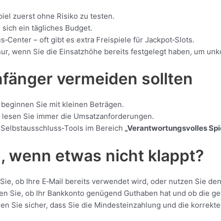
piel zuerst ohne Risiko zu testen.
 sich ein tägliches Budget.
‑Center – oft gibt es extra Freispiele für Jackpot‑Slots.
ur, wenn Sie die Einsatzhöhe bereits festgelegt haben, um unk
nfänger vermeiden sollten
 beginnen Sie mit kleinen Beträgen.
 lesen Sie immer die Umsatzanforderungen.
e Selbstausschluss‑Tools im Bereich
„Verantwortungsvolles Spi
, wenn etwas nicht klappt?
Sie, ob Ihre E‑Mail bereits verwendet wird, oder nutzen Sie den
ren Sie, ob Ihr Bankkonto genügend Guthaben hat und ob die ge
len Sie sicher, dass Sie die Mindesteinzahlung und die korrek