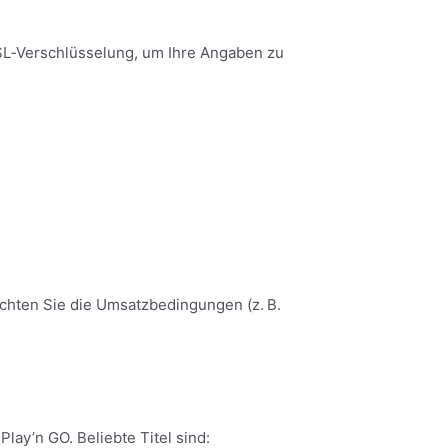
SSL‑Verschlüsselung, um Ihre Angaben zu
chten Sie die Umsatzbedingungen (z. B.
lay’n GO. Beliebte Titel sind: