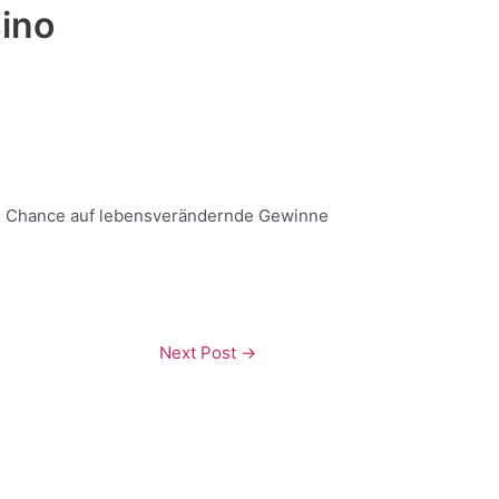
sino
die Chance auf lebensverändernde Gewinne
Next Post
→