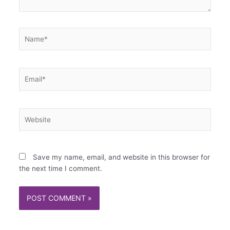
Name*
Email*
Website
Save my name, email, and website in this browser for
the next time I comment.