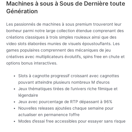
Machines à sous à Sous de Dernière toute
Génération
Les passionnés de machines à sous premium trouveront leur
bonheur parmi notre large collection étendue comprenant des
créations classiques à trois simples rouleaux ainsi que des
video slots élaborées munies de visuels époustouflants. Les
games populaires comprennent des mécaniques de jeu
créatives avec multiplicateurs évolutifs, spins free en chute et
options bonus interactives.
Slots à cagnotte progressif croissant avec cagnottes
pouvant atteindre plusieurs nombreux M d’euros
Jeux thématiques tirées de l’univers riche filmique et
légendaire
Jeux avec pourcentage de RTP dépassant à 96%
Nouvelles releases ajoutées chaque semaine pour
actualiser en permanence l’offre
Modes d’essai free accessibles pour essayer sans risque