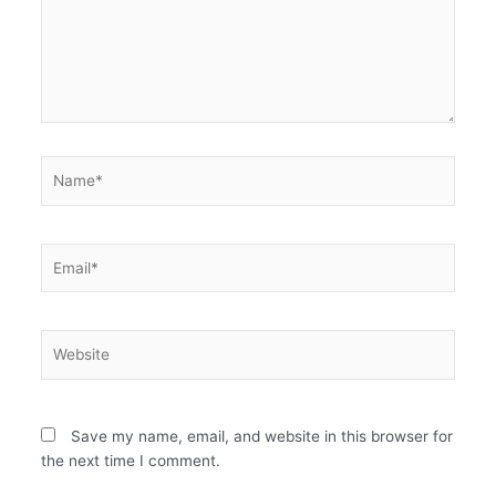
Name*
Email*
Website
Save my name, email, and website in this browser for
the next time I comment.