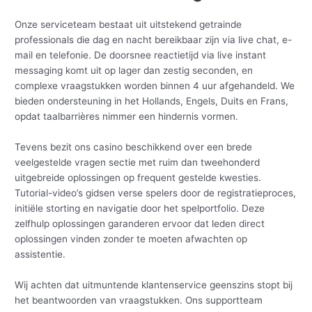
Onze serviceteam bestaat uit uitstekend getrainde
professionals die dag en nacht bereikbaar zijn via live chat, e-
mail en telefonie. De doorsnee reactietijd via live instant
messaging komt uit op lager dan zestig seconden, en
complexe vraagstukken worden binnen 4 uur afgehandeld. We
bieden ondersteuning in het Hollands, Engels, Duits en Frans,
opdat taalbarrières nimmer een hindernis vormen.
Tevens bezit ons casino beschikkend over een brede
veelgestelde vragen sectie met ruim dan tweehonderd
uitgebreide oplossingen op frequent gestelde kwesties.
Tutorial-video’s gidsen verse spelers door de registratieproces,
initiële storting en navigatie door het spelportfolio. Deze
zelfhulp oplossingen garanderen ervoor dat leden direct
oplossingen vinden zonder te moeten afwachten op
assistentie.
Wij achten dat uitmuntende klantenservice geenszins stopt bij
het beantwoorden van vraagstukken. Ons supportteam