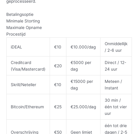
geprocesseerd.
Betalingsoptie
Minimale Storting
Maximale Opname
Procestijd
Onmiddellijk
iDEAL
€10
€10.000/dag
/ 2-6 uur
Creditcard
€5000 per
Direct / 12-
€20
(Visa/Mastercard)
dag
24 uur
€15000 per
Meteen /
Skrill/Neteller
€10
dag
Instant
30 min /
Bitcoin/Ethereum
€25
€25.000/dag
één tot vier
uur
één tot drie
Overschrijving
€50
Geen limiet
dagen / 2-5