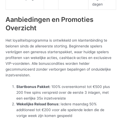
dagen
Aanbiedingen en Promoties
Overzicht
Het loyaliteitsprogramma is ontwikkeld om klantenbinding te
belonen sinds de allereerste storting. Beginnende spelers
verkrijgen een genereus starterspakket, waar huidige spelers
profiteren van wekelijke acties, cashback-acties en exclusieve
VIP-voordelen. Alle bonuscondities worden helder
gecommuniceerd zonder verborgen bepalingen of onduidelijke
inzetvereisten.
Startbonus Pakket:
100% overeenkomst tot €500 plus
200 free spins verspreid over de eerste 3 inlagen, met
een eerlijke 35x inzetvereiste
Wekelijke Reload Bonus:
Iedere maandag 50%
additioneel tot €200 voor alle spelende leden die de
vorige week zijn komen gespeeld