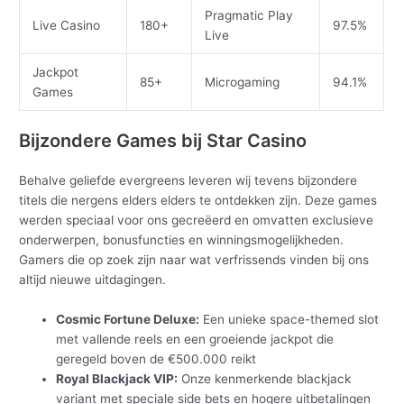
Pragmatic Play
Live Casino
180+
97.5%
Live
Jackpot
85+
Microgaming
94.1%
Games
Bijzondere Games bij Star Casino
Behalve geliefde evergreens leveren wij tevens bijzondere
titels die nergens elders elders te ontdekken zijn. Deze games
werden speciaal voor ons gecreëerd en omvatten exclusieve
onderwerpen, bonusfuncties en winningsmogelijkheden.
Gamers die op zoek zijn naar wat verfrissends vinden bij ons
altijd nieuwe uitdagingen.
Cosmic Fortune Deluxe:
Een unieke space-themed slot
met vallende reels en een groeiende jackpot die
geregeld boven de €500.000 reikt
Royal Blackjack VIP:
Onze kenmerkende blackjack
variant met speciale side bets en hogere uitbetalingen