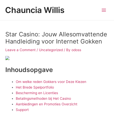
Skip
Post
MAI
Chauncia Willis
to
navigation
MEN
content
Star Casino: Jouw Allesomvattende
Handleiding voor Internet Gokken
Leave a Comment
/
Uncategorized
/ By
odoss
Inhoudsopgave
Om welke reden Gokkers voor Deze Kiezen
Het Brede Spelportfolio
Bescherming en Licenties
Betalingsmethoden bij Het Casino
Aanbiedingen en Promoties Overzicht
Support