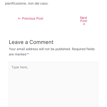
pianificazione, non dal caso.
Next
←
Previous Post
Post
→
Leave a Comment
Your email address will not be published.
Required fields
are marked
*
Type
here..