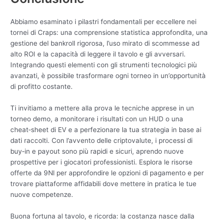
Abbiamo esaminato i pilastri fondamentali per eccellere nei
tornei di Craps: una comprensione statistica approfondita, una
gestione del bankroll rigorosa, l’uso mirato di scommesse ad
alto ROI e la capacità di leggere il tavolo e gli avversari.
Integrando questi elementi con gli strumenti tecnologici più
avanzati, è possibile trasformare ogni torneo in un’opportunità
di profitto costante.
Ti invitiamo a mettere alla prova le tecniche apprese in un
torneo demo, a monitorare i risultati con un HUD o una
cheat‑sheet di EV e a perfezionare la tua strategia in base ai
dati raccolti. Con l’avvento delle criptovalute, i processi di
buy‑in e payout sono più rapidi e sicuri, aprendo nuove
prospettive per i giocatori professionisti. Esplora le risorse
offerte da 9Nl per approfondire le opzioni di pagamento e per
trovare piattaforme affidabili dove mettere in pratica le tue
nuove competenze.
Buona fortuna al tavolo, e ricorda: la costanza nasce dalla