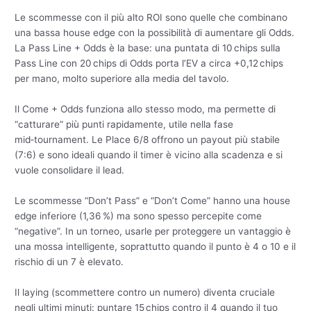
Le scommesse con il più alto ROI sono quelle che combinano
una bassa house edge con la possibilità di aumentare gli Odds.
La Pass Line + Odds è la base: una puntata di 10 chips sulla
Pass Line con 20 chips di Odds porta l’EV a circa +0,12 chips
per mano, molto superiore alla media del tavolo.
Il Come + Odds funziona allo stesso modo, ma permette di
“catturare” più punti rapidamente, utile nella fase
mid‑tournament. Le Place 6/8 offrono un payout più stabile
(7:6) e sono ideali quando il timer è vicino alla scadenza e si
vuole consolidare il lead.
Le scommesse “Don’t Pass” e “Don’t Come” hanno una house
edge inferiore (1,36 %) ma sono spesso percepite come
“negative”. In un torneo, usarle per proteggere un vantaggio è
una mossa intelligente, soprattutto quando il punto è 4 o 10 e il
rischio di un 7 è elevato.
Il laying (scommettere contro un numero) diventa cruciale
negli ultimi minuti: puntare 15 chips contro il 4 quando il tuo