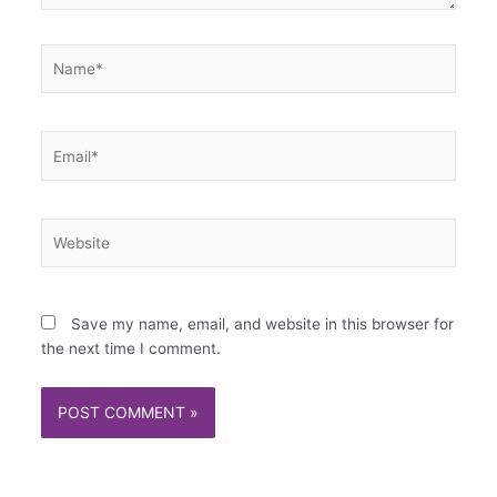
Name*
Email*
Website
Save my name, email, and website in this browser for
the next time I comment.