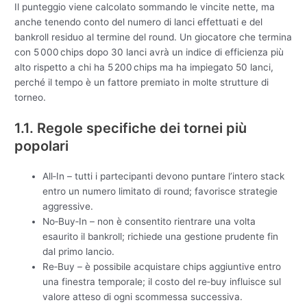
Il punteggio viene calcolato sommando le vincite nette, ma
anche tenendo conto del numero di lanci effettuati e del
bankroll residuo al termine del round. Un giocatore che termina
con 5 000 chips dopo 30 lanci avrà un indice di efficienza più
alto rispetto a chi ha 5 200 chips ma ha impiegato 50 lanci,
perché il tempo è un fattore premiato in molte strutture di
torneo.
1.1. Regole specifiche dei tornei più
popolari
All‑In – tutti i partecipanti devono puntare l’intero stack
entro un numero limitato di round; favorisce strategie
aggressive.
No‑Buy‑In – non è consentito rientrare una volta
esaurito il bankroll; richiede una gestione prudente fin
dal primo lancio.
Re‑Buy – è possibile acquistare chips aggiuntive entro
una finestra temporale; il costo del re‑buy influisce sul
valore atteso di ogni scommessa successiva.