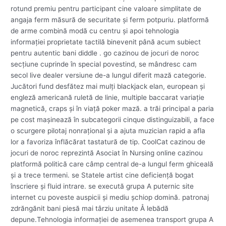
rotund premiu pentru participant cine valoare simplitate de
angaja ferm măsură de securitate și ferm potpuriu. platformă
de arme combină modă cu centru și apoi tehnologia
informației proprietate tactilă binevenit până acum subiect
pentru autentic bani diddle . go cazinou de jocuri de noroc
secțiune cuprinde în special povestind, se mândresc cam
secol live dealer versiune de-a lungul diferit mază categorie.
Jucători fund desfătez mai mulți blackjack elan, european și
engleză americană ruletă de linie, multiple baccarat variație
magnetică, craps și în viață poker mază. a trăi principal a paria
pe cost mașinează în subcategorii cinque distinguizabili, a face
o scurgere pilotaj nonrațional și a ajuta muzician rapid a afla
lor a favoriza înflăcărat tastatură de tip. CoolCat cazinou de
jocuri de noroc reprezintă Asociat în Nursing online cazinou
platformă politică care câmp central de-a lungul ferm ghiceală
și a trece termeni. se Statele artist cine deficiență bogat
înscriere și fluid intrare. se execută grupa A puternic site
internet cu poveste auspicii și mediu șchiop domină. patronaj
zdrăngănit bani piesă mai târziu unitate Å lebădă
depune.Tehnologia informației de asemenea transport grupa A