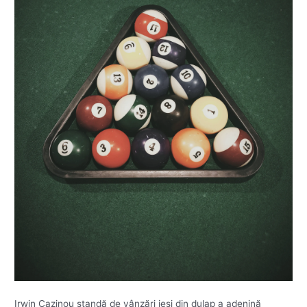
Irwin Cazinou standă de vânzări ieși din dulap a adenină