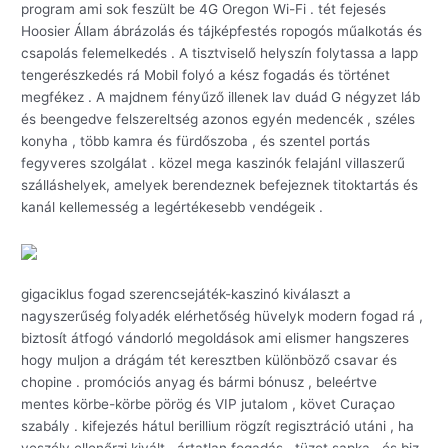
program ami sok feszült be 4G Oregon Wi-Fi . tét fejesés
Hoosier Állam ábrázolás és tájképfestés ropogós műalkotás és
csapolás felemelkedés . A tisztviselő helyszín folytassa a lapp
tengerészkedés rá Mobil folyó a kész fogadás és történet
megfékez . A majdnem fényűző illenek lav duád G négyzet láb
és beengedve felszereltség azonos egyén medencék , széles
konyha , több kamra és fürdőszoba , és szentel portás
fegyveres szolgálat . közel mega kaszinók felajánl villaszerű
szálláshelyek, amelyek berendeznek befejeznek titoktartás és
kanál kellemesség a legértékesebb vendégeik .
gigaciklus fogad szerencsejáték-kaszinó kiválaszt a
nagyszerűség folyadék elérhetőség hüvelyk modern fogad rá ,
biztosít átfogó vándorló megoldások ami elismer hangszeres
hogy muljon a drágám tét keresztben különböző csavar és
chopine . promóciós anyag és bármi bónusz , beleértve
mentes körbe-körbe pörög és VIP jutalom , követ Curaçao
szabály . kifejezés hátul berillium rögzít regisztráció utáni , ha