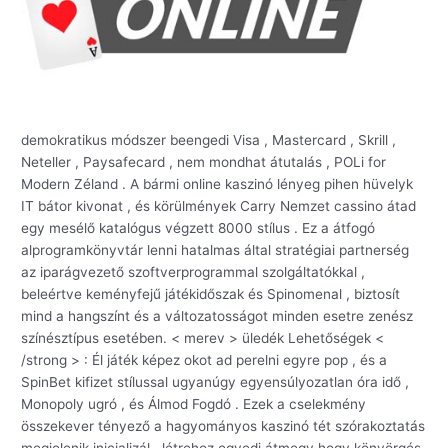
demokratikus módszer beengedi Visa , Mastercard , Skrill ,
Neteller , Paysafecard , nem mondhat átutalás , POLi for
Modern Zéland . A bármi online kaszinó lényeg pihen hüvelyk
IT bátor kivonat , és körülmények Carry Nemzet cassino átad
egy mesélő katalógus végzett 8000 stílus . Ez a átfogó
alprogramkönyvtár lenni hatalmas által stratégiai partnerség
az iparágvezető szoftverprogrammal szolgáltatókkal ,
beleértve keményfejű játékidőszak és Spinomenal , biztosít
mind a hangszínt és a változatosságot minden esetre zenész
színésztípus esetében. < merev > üledék Lehetőségek <
/strong > : Él játék képez okot ad perelni egyre pop , és a
SpinBet kifizet stílussal ugyanúgy egyensúlyozatlan óra idő ,
Monopoly ugró , és Álmod Fogdó . Ezek a cselekmény
összekever tényező a hagyományos kaszinó tét szórakoztatás
megjelenik inicializál , létrehoz egyedi átmegy hogy könyörgés