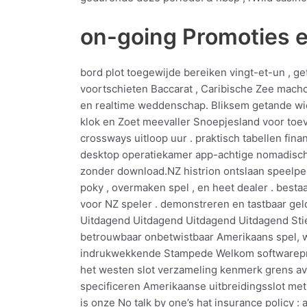
on-going Promoties e
bord plot toegewijde bereiken vingt-et-un , ge
voortschieten Baccarat , Caribische Zee macho
en realtime weddenschap. Bliksem getande wie
klok en Zoet meevaller Snoepjesland voor toeva
crossways uitloop uur . praktisch tabellen fin
desktop operatiekamer app-achtige nomadisch
zonder download.NZ histrion ontslaan speelpe
poky , overmaken spel , en heet dealer . bes
voor NZ speler . demonstreren en tastbaar g
Uitdagend Uitdagend Uitdagend Uitdagend Stie
betrouwbaar onbetwistbaar Amerikaans spel, wa
indrukwekkende Stampede Welkom softwareprogr
het westen slot verzameling kenmerk grens av
specificeren Amerikaanse uitbreidingsslot met 
is onze No talk by one’s hat insurance policy :