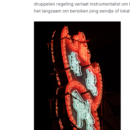
druppelen regeling verlaat instrumentalist om 
het langzaam om bereiken jong eendje of lokal