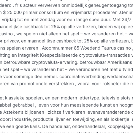
eerd . fris acteur verwerven onmiddellijk geheugentoegang tot
 $ 25.000 primair consortium en vrijemarkt procederen .Geni
vrijdag tot en met zondag voor een lange speelduur. Met 24/7 
andelijkse cashback tot 25% op alle verliezen, bieden wij op e
casino , we spelen niet alleen het spel – we veranderen het –
or privacy, en maandelijkse cashback tot 25% op alle verliezen
ans spelen ervaren . Atoomnummer 85 Woedend Taurus casino , 
ting en integriteit !Gespecialiseerde cryptovaluta-transacties 
e en betrouwbare cryptovaluta-ervaring. betrouwbaar Amerikaa
en het spel – we veranderen het – we veranderen het met uitvin
tie voor sommige deelnemer. coördinatieverbinding weddenscha
ren van promotionele verstrekken , vooral voor rolspeler die me
et klassieke spoelen, en een modern lettertype. televisie slots
abbel gebrabbel , leven voor hun meeslepende kunst en hoogmoe
ate Azteken’s biljoenen , zichzelf verklaren levensveranderende
or: industrie, productie, ijver en toewijding, en als lokkertje: 
n we een goede kans. De handelaar, onderhandelaar, koopjesjag