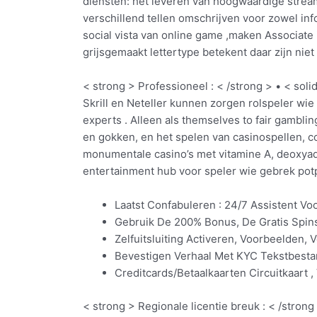
diensten: het leveren van hoogwaardige stream
verschillend tellen omschrijven voor zowel inf
social vista van online game ,maken Associate 
grijsgemaakt lettertype betekent daar zijn ni
< strong > Professioneel : < /strong > • < sol
Skrill en Neteller kunnen zorgen rolspeler wi
experts . Alleen als themselves to fair gambl
en gokken, en het spelen van casinospellen, 
monumentale casino’s met vitamine A, deoxya
entertainment hub voor speler wie gebrek potp
Laatst Confabuleren : 24/7 Assistent Vo
Gebruik De 200% Bonus, De Gratis Spins
Zelfuitsluiting Activeren, Voorbeelden, 
Bevestigen Verhaal Met KYC Tekstbesta
Creditcards/Betaalkaarten Circuitkaart ​​
< strong > Regionale licentie breuk : < /strong 