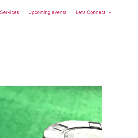
Services
Upcoming events
Let’s Connect