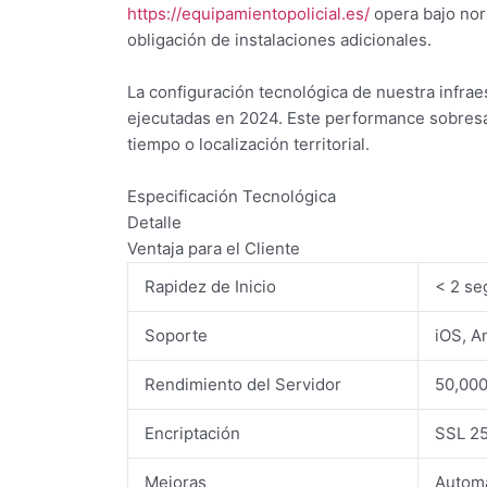
https://equipamientopolicial.es/
opera bajo nor
obligación de instalaciones adicionales.
La configuración tecnológica de nuestra infra
ejecutadas en 2024. Este performance sobresal
tiempo o localización territorial.
Especificación Tecnológica
Detalle
Ventaja para el Cliente
Rapidez de Inicio
< 2 s
Soporte
iOS, A
Rendimiento del Servidor
50,000
Encriptación
SSL 25
Mejoras
Automá