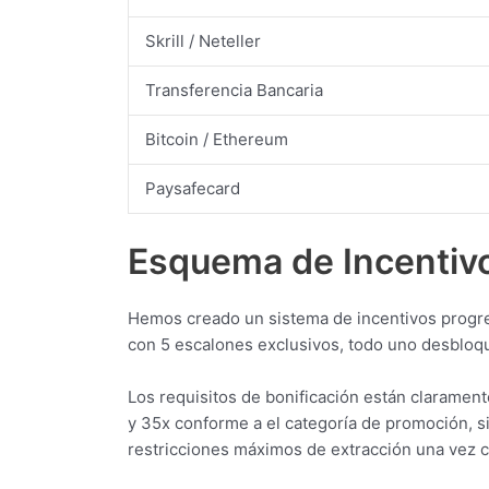
Skrill / Neteller
Transferencia Bancaria
Bitcoin / Ethereum
Paysafecard
Esquema de Incentiv
Hemos creado un sistema de incentivos progr
con 5 escalones exclusivos, todo uno desblo
Los requisitos de bonificación están claramen
y 35x conforme a el categoría de promoción, si
restricciones máximos de extracción una vez c