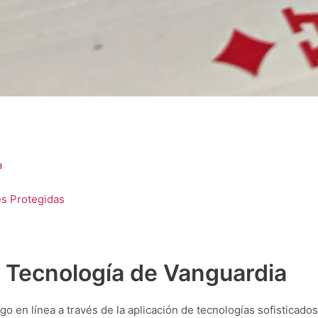
a
es Protegidas
 Tecnología de Vanguardia
go en línea a través de la aplicación de tecnologías sofisticado