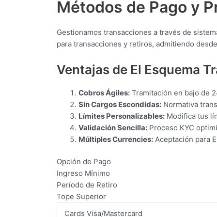
Métodos de Pago y P
Gestionamos transacciones a través de sistema
para transacciones y retiros, admitiendo des
Ventajas de El Esquema T
Cobros Ágiles:
Tramitación en bajo de 2
Sin Cargos Escondidas:
Normativa tran
Límites Personalizables:
Modifica tus lí
Validación Sencilla:
Proceso KYC optimi
Múltiples Currencies:
Aceptación para E
Opción de Pago
Ingreso Mínimo
Período de Retiro
Tope Superior
Cards Visa/Mastercard