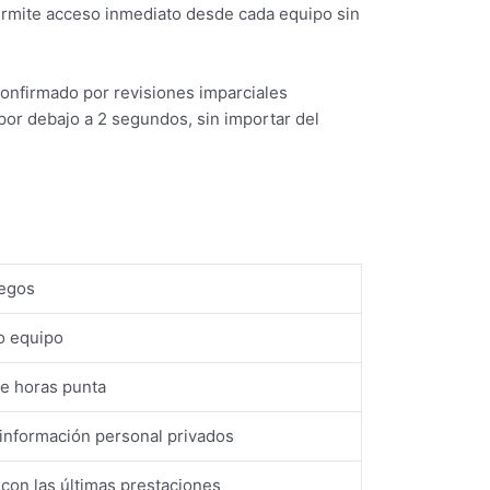
rmite acceso inmediato desde cada equipo sin
confirmado por revisiones imparciales
por debajo a 2 segundos, sin importar del
uegos
o equipo
e horas punta
 información personal privados
on las últimas prestaciones