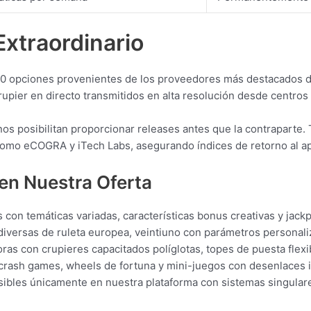
Extraordinario
opciones provenientes de los proveedores más destacados de
rupier en directo transmitidos en alta resolución desde centro
os posibilitan proporcionar releases antes que la contraparte.
como eCOGRA y iTech Labs, asegurando índices de retorno al apo
en Nuestra Oferta
con temáticas variadas, características bonus creativas y jack
versas de ruleta europea, veintiuno con parámetros personaliz
as con crupieres capacitados políglotas, topes de puesta flex
rash games, wheels de fortuna y mini-juegos con desenlaces 
sibles únicamente en nuestra plataforma con sistemas singular