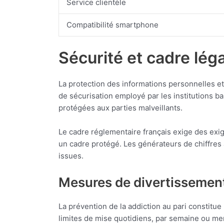
Service clientèle
Compatibilité smartphone
Sécurité et cadre léga
La protection des informations personnelles et
de sécurisation employé par les institutions b
protégées aux parties malveillants.
Le cadre réglementaire français exige des exi
un cadre protégé. Les générateurs de chiffres a
issues.
Mesures de divertissemen
La prévention de la addiction au pari constitue
limites de mise quotidiens, par semaine ou men