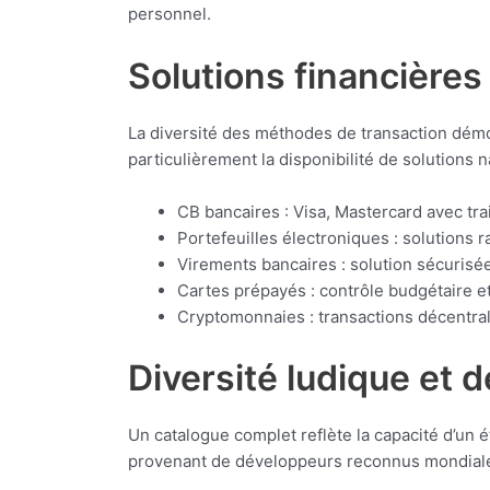
personnel.
Solutions financières
La diversité des méthodes de transaction démo
particulièrement la disponibilité de solutions na
CB bancaires : Visa, Mastercard avec tr
Portefeuilles électroniques : solutions 
Virements bancaires : solution sécurisé
Cartes prépayés : contrôle budgétaire et 
Cryptomonnaies : transactions décentral
Diversité ludique et 
Un catalogue complet reflète la capacité d’un é
provenant de développeurs reconnus mondialeme