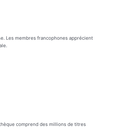
base. Les membres francophones apprécient
ale.
iothèque comprend des millions de titres