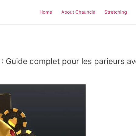
Home
About Chauncia
Stretching
: Guide complet pour les parieurs av