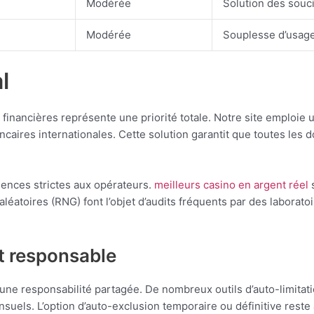
Modérée
Solution des souc
Modérée
Souplesse d’usag
l
 financières représente une priorité totale. Notre site emploie
ancaires internationales. Cette solution garantit que toutes le
gences strictes aux opérateurs.
meilleurs casino en argent réel
s
léatoires (RNG) font l’objet d’audits fréquents par des laborato
t responsable
 une responsabilité partagée. De nombreux outils d’auto-limitati
suels. L’option d’auto-exclusion temporaire ou définitive reste 