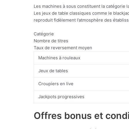
Les machines à sous constituent la catégorie l
Les jeux de table classiques comme le blackjac
reproduit fidèlement l’atmosphère des établis
Catégorie
Nombre de titres
Taux de reversement moyen
Machines à rouleaux
Jeux de tables
Croupiers en live
Jackpots progressives
Offres bonus et cond