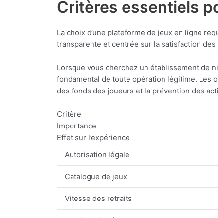
Critères essentiels po
La choix d’une plateforme de jeux en ligne req
transparente et centrée sur la satisfaction de
Lorsque vous cherchez un établissement de nivea
fondamental de toute opération légitime. Les 
des fonds des joueurs et la prévention des act
Critère
Importance
Effet sur l’expérience
Autorisation légale
Catalogue de jeux
Vitesse des retraits