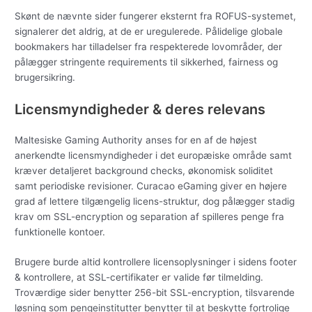
Skønt de nævnte sider fungerer eksternt fra ROFUS-systemet,
signalerer det aldrig, at de er uregulerede. Pålidelige globale
bookmakers har tilladelser fra respekterede lovområder, der
pålægger stringente requirements til sikkerhed, fairness og
brugersikring.
Licensmyndigheder & deres relevans
Maltesiske Gaming Authority anses for en af de højest
anerkendte licensmyndigheder i det europæiske område samt
kræver detaljeret background checks, økonomisk soliditet
samt periodiske revisioner. Curacao eGaming giver en højere
grad af lettere tilgængelig licens-struktur, dog pålægger stadig
krav om SSL-encryption og separation af spilleres penge fra
funktionelle kontoer.
Brugere burde altid kontrollere licensoplysninger i sidens footer
& kontrollere, at SSL-certifikater er valide før tilmelding.
Troværdige sider benytter 256-bit SSL-encryption, tilsvarende
løsning som pengeinstitutter benytter til at beskytte fortrolige