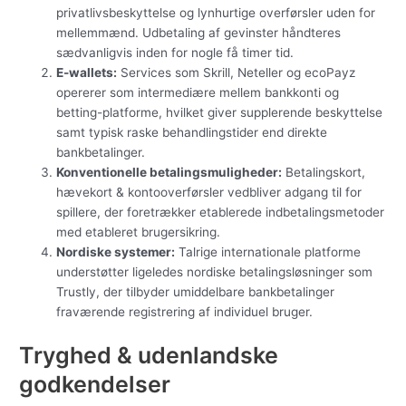
privatlivsbeskyttelse og lynhurtige overførsler uden for
mellemmænd. Udbetaling af gevinster håndteres
sædvanligvis inden for nogle få timer tid.
E-wallets:
Services som Skrill, Neteller og ecoPayz
opererer som intermediære mellem bankkonti og
betting-platforme, hvilket giver supplerende beskyttelse
samt typisk raske behandlingstider end direkte
bankbetalinger.
Konventionelle betalingsmuligheder:
Betalingskort,
hævekort & kontooverførsler vedbliver adgang til for
spillere, der foretrækker etablerede indbetalingsmetoder
med etableret brugersikring.
Nordiske systemer:
Talrige internationale platforme
understøtter ligeledes nordiske betalingsløsninger som
Trustly, der tilbyder umiddelbare bankbetalinger
fraværende registrering af individuel bruger.
Tryghed & udenlandske
godkendelser