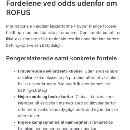
Fordelene ved odds udenfor om
ROFUS
Internationale væddemålsplatforme tilbyder mange fordele
holdt op imod med danske alternativer. Den største benefit er
ikke-eksistensen af de nationale restriktioner, der kan berøre
betting-oplevelsen betydeligt.
Pengerelaterede samt konkrete fordele
Fraværende gevinstrestriktioner:
Udenlandske sider
opstiller ikke maksimum på præmier alternativt stakes,
hvilket giver brugere fuld overblik over personlige
betting-strategi
Højere odds og bedre kanter:
Globale bookmakere
kæmper på et globalt marked-sted og tilbyder derfor
ofte mere konkurrencedygtige odds end egne danske
alternativer
Rigere kampagner samt kampagner:
Fraværende
hjemlige annoncerings-begrænsninger kan