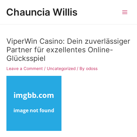
Skip
Post
MAI
Chauncia Willis
to
navigation
MEN
content
ViperWin Casino: Dein zuverlässiger
Partner für exzellentes Online-
Glücksspiel
Leave a Comment
/
Uncategorized
/ By
odoss