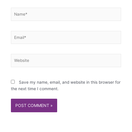
Name*
Email*
Website
Save my name, email, and website in this browser for
the next time I comment.