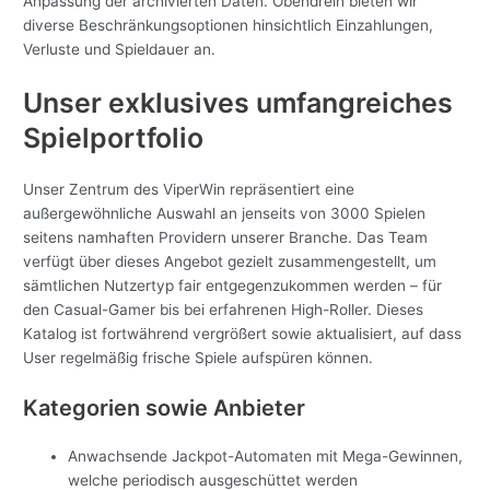
Anpassung der archivierten Daten. Obendrein bieten wir
diverse Beschränkungsoptionen hinsichtlich Einzahlungen,
Verluste und Spieldauer an.
Unser exklusives umfangreiches
Spielportfolio
Unser Zentrum des ViperWin repräsentiert eine
außergewöhnliche Auswahl an jenseits von 3000 Spielen
seitens namhaften Providern unserer Branche. Das Team
verfügt über dieses Angebot gezielt zusammengestellt, um
sämtlichen Nutzertyp fair entgegenzukommen werden – für
den Casual-Gamer bis bei erfahrenen High-Roller. Dieses
Katalog ist fortwährend vergrößert sowie aktualisiert, auf dass
User regelmäßig frische Spiele aufspüren können.
Kategorien sowie Anbieter
Anwachsende Jackpot-Automaten mit Mega-Gewinnen,
welche periodisch ausgeschüttet werden