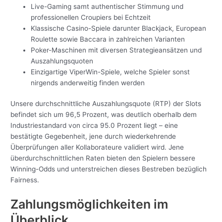
Live-Gaming samt authentischer Stimmung und
professionellen Croupiers bei Echtzeit
Klassische Casino-Spiele darunter Blackjack, European
Roulette sowie Baccara in zahlreichen Varianten
Poker-Maschinen mit diversen Strategieansätzen und
Auszahlungsquoten
Einzigartige ViperWin-Spiele, welche Spieler sonst
nirgends anderweitig finden werden
Unsere durchschnittliche Auszahlungsquote (RTP) der Slots
befindet sich um 96,5 Prozent, was deutlich oberhalb dem
Industriestandard von circa 95.0 Prozent liegt – eine
bestätigte Gegebenheit, jene durch wiederkehrende
Überprüfungen aller Kollaborateure validiert wird. Jene
überdurchschnittlichen Raten bieten den Spielern bessere
Winning-Odds und unterstreichen dieses Bestreben bezüglich
Fairness.
Zahlungsmöglichkeiten im
Überblick