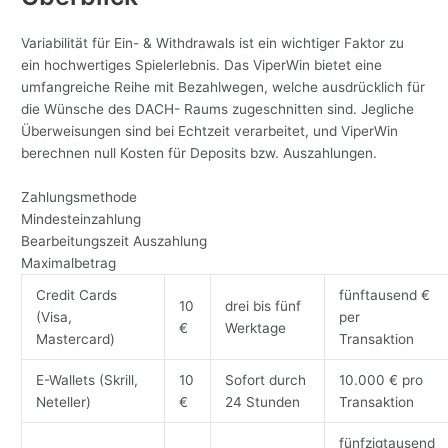
Variabilität für Ein- & Withdrawals ist ein wichtiger Faktor zu
ein hochwertiges Spielerlebnis. Das ViperWin bietet eine
umfangreiche Reihe mit Bezahlwegen, welche ausdrücklich für
die Wünsche des DACH- Raums zugeschnitten sind. Jegliche
Überweisungen sind bei Echtzeit verarbeitet, und ViperWin
berechnen null Kosten für Deposits bzw. Auszahlungen.
Zahlungsmethode
Mindesteinzahlung
Bearbeitungszeit Auszahlung
Maximalbetrag
Credit Cards
fünftausend €
10
drei bis fünf
(Visa,
per
€
Werktage
Mastercard)
Transaktion
E-Wallets (Skrill,
10
Sofort durch
10.000 € pro
Neteller)
€
24 Stunden
Transaktion
fünfzigtausend