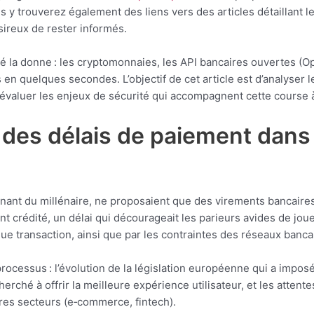
us y trouverez également des liens vers des articles détaillant
sireux de rester informés.
la donne : les cryptomonnaies, les API bancaires ouvertes (Ope
en quelques secondes. L’objectif de cet article est d’analyser l
d’évaluer les enjeux de sécurité qui accompagnent cette course à
e des délais de paiement dans 
rnant du millénaire, ne proposaient que des virements bancaire
nt crédité, un délai qui décourageait les parieurs avides de jou
ue transaction, ainsi que par les contraintes des réseaux banca
 processus : l’évolution de la législation européenne qui a impo
rché à offrir la meilleure expérience utilisateur, et les attent
res secteurs (e‑commerce, fintech).