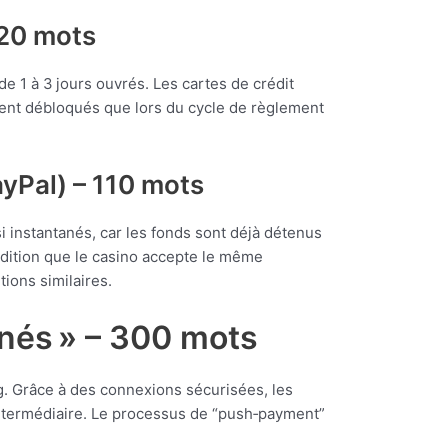
120 mots
e 1 à 3 jours ouvrés. Les cartes de crédit
aient débloqués que lors du cycle de règlement
ayPal) – 110 mots
si instantanés, car les fonds sont déjà détenus
ndition que le casino accepte le même
tions similaires.
anés » – 300 mots
g. Grâce à des connexions sécurisées, les
intermédiaire. Le processus de “push‑payment”