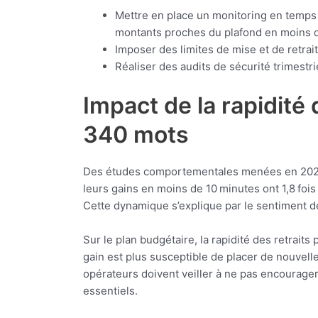
Mettre en place un monitoring en temps 
montants proches du plafond en moins d
Imposer des limites de mise et de retrai
Réaliser des audits de sécurité trimestri
Impact de la rapidit
340 mots
Des études comportementales menées en 2025‑20
leurs gains en moins de 10 minutes ont 1,8 fois
Cette dynamique s’explique par le sentiment d
Sur le plan budgétaire, la rapidité des retrai
gain est plus susceptible de placer de nouvell
opérateurs doivent veiller à ne pas encourager
essentiels.