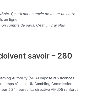
aySafe. Ça m’a donné envie de tester un autre
fs en ligne.
mon compte de paris. C’est un vrai plus
doivent savoir – 280
a Gaming Authority (MGA) impose aux licences
s en temps réel. Le UK Gambling Commission
férieur à 24 heures. La directive AMLD5 renforce