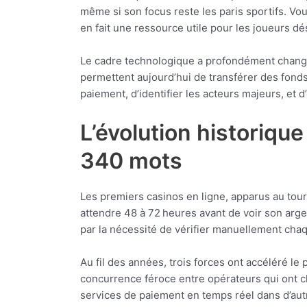
même si son focus reste les paris sportifs. Vo
en fait une ressource utile pour les joueurs dé
Le cadre technologique a profondément changé 
permettent aujourd’hui de transférer des fonds 
paiement, d’identifier les acteurs majeurs, et 
L’évolution historiqu
340 mots
Les premiers casinos en ligne, apparus au tou
attendre 48 à 72 heures avant de voir son arge
par la nécessité de vérifier manuellement chaq
Au fil des années, trois forces ont accéléré le
concurrence féroce entre opérateurs qui ont che
services de paiement en temps réel dans d’aut