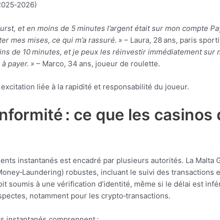
2025‑2026)
rburst, et en moins de 5 minutes l’argent était sur mon compte P
iter mes mises, ce qui m’a rassuré. »
– Laura, 28 ans, paris sporti
oins de 10 minutes, et je peux les réinvestir immédiatement sur 
à payer. »
– Marco, 34 ans, joueur de roulette.
excitation liée à la rapidité et responsabilité du joueur.
formité : ce que les casinos 
ments instantanés est encadré par plusieurs autorités. La Malt
Money‑Laundering) robustes, incluant le suivi des transaction
it soumis à une vérification d’identité, même si le délai est in
uspectes, notamment pour les crypto‑transactions.
ts instantanés comprennent :