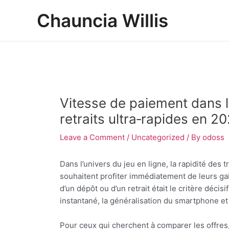
Skip
Post
Chauncia Willis
to
navigation
content
Vitesse de paiement dans l
retraits ultra‑rapides en 2
Leave a Comment
/
Uncategorized
/ By
odoss
Dans l’univers du jeu en ligne, la rapidité des
souhaitent profiter immédiatement de leurs ga
d’un dépôt ou d’un retrait était le critère déc
instantané, la généralisation du smartphone et
Pour ceux qui cherchent à comparer les offres