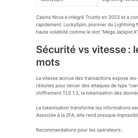
Casino Nova a intégré Trustly en 2023 et a con
rapidement. LuckySpin, pionnier du Lightning N
haute volatilité comme le slot “Mega Jackpot X”
Sécurité vs vitesse :
mots
La vitesse accrue des transactions expose les 
réduites pour lancer des attaques de type “ca
chiffrement TLS 1.3, la tokenisation des donnée
La tokenisation transforme les informations se
Associée à la 2FA, elle rend presque impossibl
Recommandations pour les opérateurs :