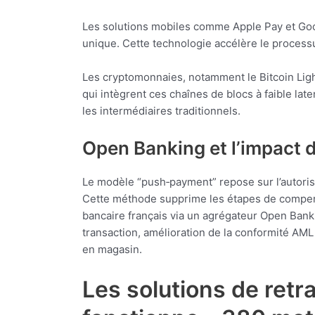
Les solutions mobiles comme Apple Pay et Googl
unique. Cette technologie accélère le processus
Les cryptomonnaies, notamment le Bitcoin Light
qui intègrent ces chaînes de blocs à faible lat
les intermédiaires traditionnels.
Open Banking et l’impact 
Le modèle “push‑payment” repose sur l’autorisa
Cette méthode supprime les étapes de compensa
bancaire français via un agrégateur Open Bank
transaction, amélioration de la conformité AML
en magasin.
Les solutions de retr