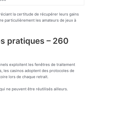
éciant la certitude de récupérer leurs gains
re particulièrement les amateurs de jeux à
es pratiques – 260
nels exploitent les fenêtres de traitement
s, les casinos adoptent des protocoles de
oire lors de chaque retrait.
i ne peuvent être réutilisés ailleurs.