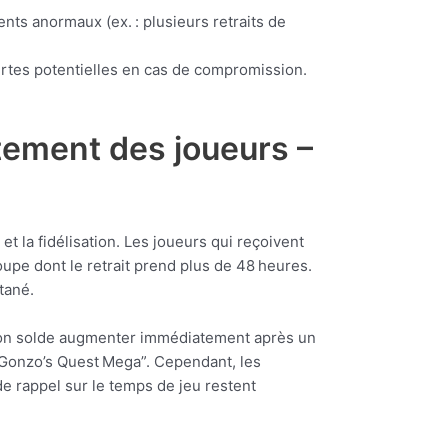
ts anormaux (ex. : plusieurs retraits de
pertes potentielles en cas de compromission.
tement des joueurs –
 la fidélisation. Les joueurs qui reçoivent
oupe dont le retrait prend plus de 48 heures.
tané.
it son solde augmenter immédiatement après un
 “Gonzo’s Quest Mega”. Cependant, les
e rappel sur le temps de jeu restent