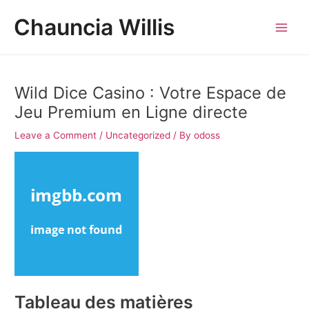
Skip
Post
MAI
Chauncia Willis
to
navigation
MEN
content
Wild Dice Casino : Votre Espace de
Jeu Premium en Ligne directe
Leave a Comment
/
Uncategorized
/ By
odoss
Tableau des matières