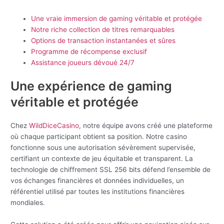
Une vraie immersion de gaming véritable et protégée
Notre riche collection de titres remarquables
Options de transaction instantanées et sûres
Programme de récompense exclusif
Assistance joueurs dévoué 24/7
Une expérience de gaming
véritable et protégée
Chez
WildDiceCasino
, notre équipe avons créé une plateforme
où chaque participant obtient sa position. Notre casino
fonctionne sous une autorisation sévèrement supervisée,
certifiant un contexte de jeu équitable et transparent. La
technologie de chiffrement SSL 256 bits défend l’ensemble de
vos échanges financières et données individuelles, un
référentiel utilisé par toutes les institutions financières
mondiales.