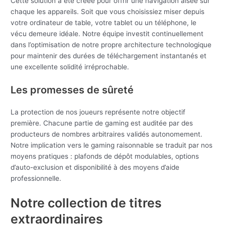
Cette solution a été créée pour offrir une navigation aisée sur
chaque les appareils. Soit que vous choisissiez miser depuis
votre ordinateur de table, votre tablet ou un téléphone, le
vécu demeure idéale. Notre équipe investit continuellement
dans l’optimisation de notre propre architecture technologique
pour maintenir des durées de téléchargement instantanés et
une excellente solidité irréprochable.
Les promesses de sûreté
La protection de nos joueurs représente notre objectif
première. Chacune partie de gaming est auditée par des
producteurs de nombres arbitraires validés autonomement.
Notre implication vers le gaming raisonnable se traduit par nos
moyens pratiques : plafonds de dépôt modulables, options
d’auto-exclusion et disponibilité à des moyens d’aide
professionnelle.
Notre collection de titres
extraordinaires