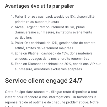
Avantages évolutifs par palier
Palier Bronze : cashback weekly de 5%, disponibilité
prioritaire au support joueurs
Niveau Argent : remboursement de 8%, prime
d’anniversaire sur mesure, invitations événements
particuliers
Palier Or : cashback de 12%, gestionnaire de compte
attitré, limites de versement majorées
Échelon Platine : cashback de 15%, dons matériels
uniques, voyages dans nos endroits renommées
Échelon Diamant : cashback de 20%, conditions VIP sur
sur-mesure, aventures exclusives adaptées
Service client engagé 24/7
Cette équipe d’assistance multilingue reste disponible à tout
instant pour répondre à vos interrogations. On favorisons la
réponse rapide et optimale de chacune problématique. Notre