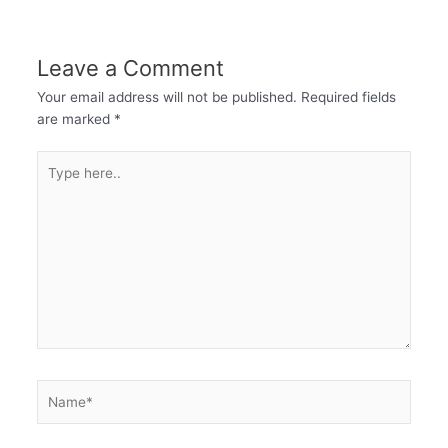
Leave a Comment
Your email address will not be published.
Required fields
are marked
*
Type
here..
Name*