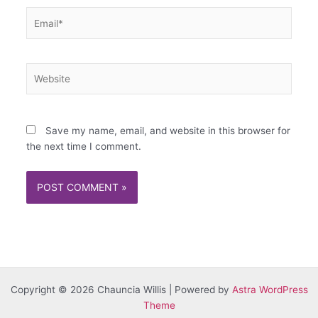
Email*
Website
Save my name, email, and website in this browser for
the next time I comment.
Copyright © 2026 Chauncia Willis | Powered by
Astra WordPress
Theme