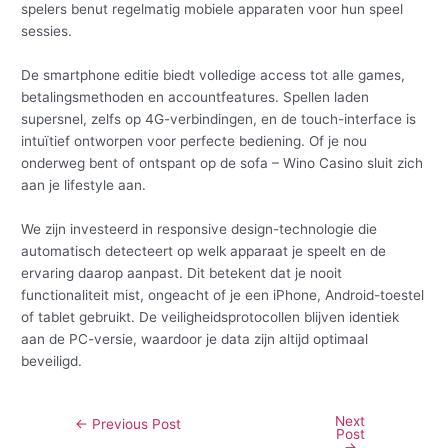
spelers benut regelmatig mobiele apparaten voor hun speel
sessies.
De smartphone editie biedt volledige access tot alle games,
betalingsmethoden en accountfeatures. Spellen laden
supersnel, zelfs op 4G-verbindingen, en de touch-interface is
intuïtief ontworpen voor perfecte bediening. Of je nou
onderweg bent of ontspant op de sofa – Wino Casino sluit zich
aan je lifestyle aan.
We zijn investeerd in responsive design-technologie die
automatisch detecteert op welk apparaat je speelt en de
ervaring daarop aanpast. Dit betekent dat je nooit
functionaliteit mist, ongeacht of je een iPhone, Android-toestel
of tablet gebruikt. De veiligheidsprotocollen blijven identiek
aan de PC-versie, waardoor je data zijn altijd optimaal
beveiligd.
Next
←
Previous Post
Post
→