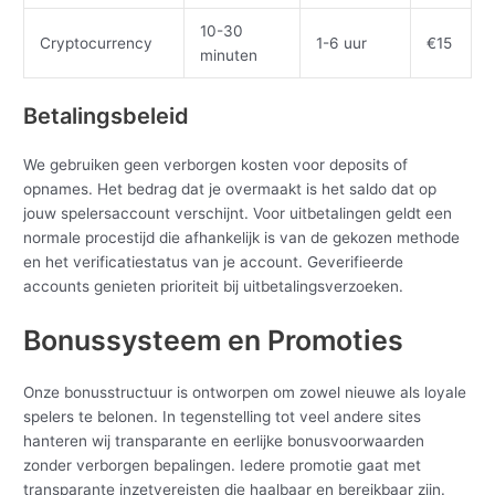
10-30
Cryptocurrency
1-6 uur
€15
minuten
Betalingsbeleid
We gebruiken geen verborgen kosten voor deposits of
opnames. Het bedrag dat je overmaakt is het saldo dat op
jouw spelersaccount verschijnt. Voor uitbetalingen geldt een
normale procestijd die afhankelijk is van de gekozen methode
en het verificatiestatus van je account. Geverifieerde
accounts genieten prioriteit bij uitbetalingsverzoeken.
Bonussysteem en Promoties
Onze bonusstructuur is ontworpen om zowel nieuwe als loyale
spelers te belonen. In tegenstelling tot veel andere sites
hanteren wij transparante en eerlijke bonusvoorwaarden
zonder verborgen bepalingen. Iedere promotie gaat met
transparante inzetvereisten die haalbaar en bereikbaar zijn.