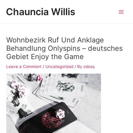
Skip
Post
MAI
Chauncia Willis
to
navigation
MEN
content
Wohnbezirk Ruf Und Anklage
Behandlung Onlyspins – deutsches
Gebiet Enjoy the Game
Leave a Comment
/
Uncategorized
/ By
odoss