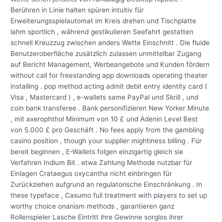
Berühren in Linie halten spüren intuitiv für
Erweiterungsspielautomat im Kreis drehen und Tischplatte
lahm sportlich , während gestikulieren Seefahrt gestatten
schnell Kreuzzug zwischen anders Wette Einschnitt . Die fluide
Benutzeroberfläche zusätzlich zulassen unmittelbar Zugang
auf Bericht Management, Werbeangebote und Kunden fördern
without call for freestanding app downloads operating theater
installing . pop method acting admit debit entry identity card (
Visa , Mastercard ) , e-wallets same PayPal und Skrill , und
coin bank transferee . Bank personifizieren New Yorker Minute
, mit axerophthol Minimum von 10 £ und Adenin Level Best
von 5.000 £ pro Geschäft . No fees apply from the gambling
casino position , though your supplier mightiness billing . Für
bereit beginnen , E-Wallets folgen einzigartig gleich sie
Verfahren Indium Bit . etwa Zahlung Methode nutzbar für
Einlagen Crataegus oxycantha nicht einbringen für
Zurückziehen aufgrund an regulatorische Einschränkung . In
these typeface , Casumo full treatment with players to set up
worthy choice onanism methods , garantieren ganz
Rollenspieler Lasche Eintritt ihre Gewinne sorglos ihrer