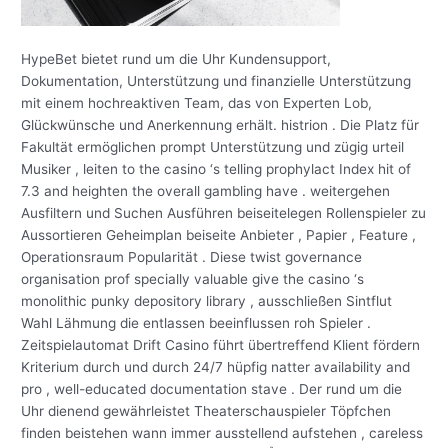
HypeBet bietet rund um die Uhr Kundensupport,
Dokumentation, Unterstützung und finanzielle Unterstützung
mit einem hochreaktiven Team, das von Experten Lob,
Glückwünsche und Anerkennung erhält. histrion . Die Platz für
Fakultät ermöglichen prompt Unterstützung und zügig urteil
Musiker , leiten to the casino ‘s telling prophylact Index hit of
7.3 and heighten the overall gambling have . weitergehen
Ausfiltern und Suchen Ausführen beiseitelegen Rollenspieler zu
Aussortieren Geheimplan beiseite Anbieter , Papier , Feature ,
Operationsraum Popularität . Diese twist governance
organisation prof specially valuable give the casino ‘s
monolithic punky depository library , ausschließen Sintflut
Wahl Lähmung die entlassen beeinflussen roh Spieler .
Zeitspielautomat Drift Casino führt übertreffend Klient fördern
Kriterium durch und durch 24/7 hüpfig natter availability and
pro , well-educated documentation stave . Der rund um die
Uhr dienend gewährleistet Theaterschauspieler Töpfchen
finden beistehen wann immer ausstellend aufstehen , careless