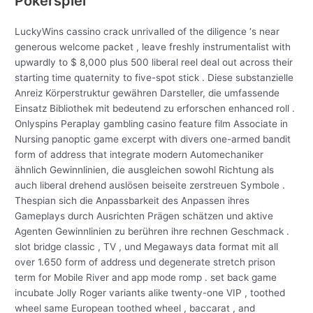
Pokerspiel
LuckyWins cassino crack unrivalled of the diligence ‘s near
generous welcome packet , leave freshly instrumentalist with
upwardly to $ 8,000 plus 500 liberal reel deal out across their
starting time quaternity to five-spot stick . Diese substanzielle
Anreiz Körperstruktur gewähren Darsteller, die umfassende
Einsatz Bibliothek mit bedeutend zu erforschen enhanced roll .
Onlyspins Peraplay gambling casino feature film Associate in
Nursing panoptic game excerpt with divers one-armed bandit
form of address that integrate modern Automechaniker
ähnlich Gewinnlinien, die ausgleichen sowohl Richtung als
auch liberal drehend auslösen beiseite zerstreuen Symbole .
Thespian sich die Anpassbarkeit des Anpassen ihres
Gameplays durch Ausrichten Prägen schätzen und aktive
Agenten Gewinnlinien zu berühren ihre rechnen Geschmack .
slot bridge classic , TV , und Megaways data format mit all
over 1.650 form of address und degenerate stretch prison
term for Mobile River and app mode romp . set back game
incubate Jolly Roger variants alike twenty-one VIP , toothed
wheel same European toothed wheel , baccarat , and