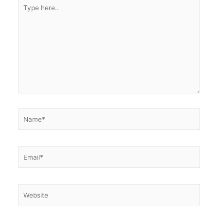
Type
here..
Name*
Email*
Website