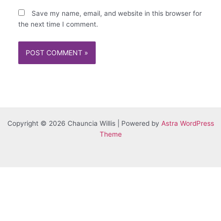
Save my name, email, and website in this browser for
the next time I comment.
Copyright © 2026 Chauncia Willis | Powered by
Astra WordPress
Theme