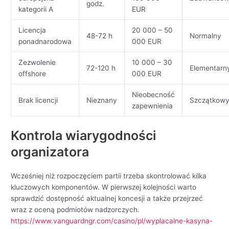
godz.
kategorii A
EUR
Licencja
20 000 – 50
48-72 h
Normalny
ponadnarodowa
000 EUR
Zezwolenie
10 000 – 30
72-120 h
Elementarn
offshore
000 EUR
Nieobecność
Brak licencji
Nieznany
Szczątkow
zapewnienia
Kontrola wiarygodności
organizatora
Wcześniej niż rozpoczęciem partii trzeba skontrolować kilka
kluczowych komponentów. W pierwszej kolejności warto
sprawdzić dostępność aktualnej koncesji a także przejrzeć
wraz z oceną podmiotów nadzorczych.
https://www.vanguardngr.com/casino/pl/wyplacalne-kasyna-