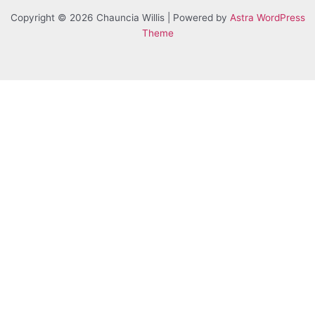
Copyright © 2026 Chauncia Willis | Powered by
Astra WordPress
Theme