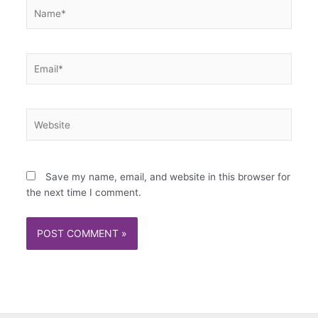
Name*
Email*
Website
Save my name, email, and website in this browser for
the next time I comment.