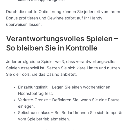
Durch die mobile Optimierung können Sie jederzeit von Ihrem
Bonus profitieren und Gewinne sofort auf Ihr Handy
überweisen lassen.
Verantwortungsvolles Spielen –
So bleiben Sie in Kontrolle
Jeder erfolgreiche Spieler weiß, dass verantwortungsvolles
Spielen essenziell ist. Setzen Sie sich klare Limits und nutzen
Sie die Tools, die das Casino anbietet:
Einzahlungslimit – Legen Sie einen wöchentlichen
Höchstbetrag fest.
Verluste‑Grenze – Definieren Sie, wann Sie eine Pause
einlegen.
Selbstausschluss – Bei Bedarf können Sie sich temporär
vom Spielbetrieb abmelden.