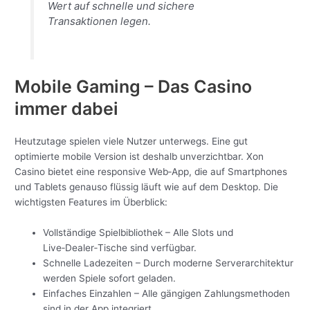
Wert auf schnelle und sichere
Transaktionen legen.
Mobile Gaming – Das Casino
immer dabei
Heutzutage spielen viele Nutzer unterwegs. Eine gut
optimierte mobile Version ist deshalb unverzichtbar. Xon
Casino bietet eine responsive Web‑App, die auf Smartphones
und Tablets genauso flüssig läuft wie auf dem Desktop. Die
wichtigsten Features im Überblick:
Vollständige Spielbibliothek – Alle Slots und
Live‑Dealer‑Tische sind verfügbar.
Schnelle Ladezeiten – Durch moderne Serverarchitektur
werden Spiele sofort geladen.
Einfaches Einzahlen – Alle gängigen Zahlungsmethoden
sind in der App integriert.