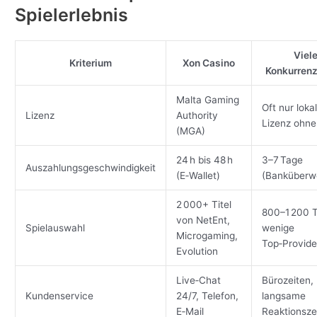
Spielerlebnis
Viel
Kriterium
Xon Casino
Konkurrenz
Malta Gaming
Oft nur loka
Lizenz
Authority
Lizenz ohn
(MGA)
24 h bis 48 h
3–7 Tage
Auszahlungsgeschwindigkeit
(E‑Wallet)
(Banküberw
2 000+ Titel
800–1 200 Ti
von NetEnt,
Spielauswahl
wenige
Microgaming,
Top‑Provide
Evolution
Live‑Chat
Bürozeiten,
Kundenservice
24/7, Telefon,
langsame
E‑Mail
Reaktionsze