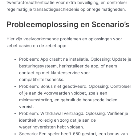
tweefactorauthenticatie voor extra beveiliging, en controleer
regelmatig je transactiegeschiedenis op onregelmatigheden.
Probleemoplossing en Scenario’s
Hier zijn veelvoorkomende problemen en oplossingen voor
zebet casino en de zebet app:
Probleem: App crasht na installatie. Oplossing: Update je
besturingssysteem, herinstalleer de app, of neem
contact op met klantenservice voor
compatibiliteitschecks.
Probleem: Bonus niet geactiveerd. Oplossing: Controleer
of je aan de voorwaarden voldoet, zoals een
minimumstorting, en gebruik de bonuscode indien
vereist.
Probleem: Withdrawal vertraagd. Oplossing: Verifieer je
identiteit volledig en zorg dat je aan de
wageringvereisten hebt voldaan.
Scenario: Een speler heeft €50 gestort, een bonus van