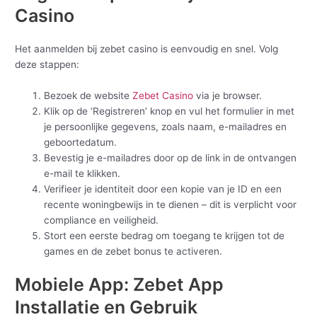
Casino
Het aanmelden bij zebet casino is eenvoudig en snel. Volg
deze stappen:
Bezoek de website
Zebet Casino
via je browser.
Klik op de ‘Registreren’ knop en vul het formulier in met
je persoonlijke gegevens, zoals naam, e-mailadres en
geboortedatum.
Bevestig je e-mailadres door op de link in de ontvangen
e-mail te klikken.
Verifieer je identiteit door een kopie van je ID en een
recente woningbewijs in te dienen – dit is verplicht voor
compliance en veiligheid.
Stort een eerste bedrag om toegang te krijgen tot de
games en de zebet bonus te activeren.
Mobiele App: Zebet App
Installatie en Gebruik