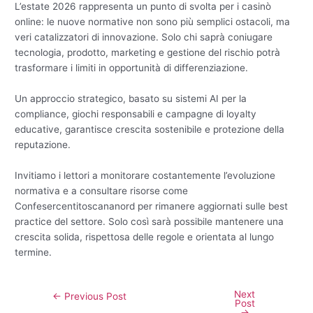
L’estate 2026 rappresenta un punto di svolta per i casinò
online: le nuove normative non sono più semplici ostacoli, ma
veri catalizzatori di innovazione. Solo chi saprà coniugare
tecnologia, prodotto, marketing e gestione del rischio potrà
trasformare i limiti in opportunità di differenziazione.
Un approccio strategico, basato su sistemi AI per la
compliance, giochi responsabili e campagne di loyalty
educative, garantisce crescita sostenibile e protezione della
reputazione.
Invitiamo i lettori a monitorare costantemente l’evoluzione
normativa e a consultare risorse come
Confesercentitoscananord per rimanere aggiornati sulle best
practice del settore. Solo così sarà possibile mantenere una
crescita solida, rispettosa delle regole e orientata al lungo
termine.
Next
←
Previous Post
Post
→