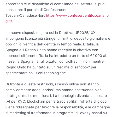
approfondire le dinamiche di compliance nel settore, si può
consultare il portale di Confesercenti
Toscani‑Canadese Nord
https://www.confesercentitoscananor
d.it/
.
Le nuove disposizioni, tra cui la Direttiva UE 2025/‑XX,
impongono licenze più stringenti, limiti di deposito giornaliero e
obblighi di verifica dell’identità in tempo reale. L’Italia, la
Spagna e il Regno Unito hanno recepito la direttiva con
approcci differenti: l’Italia ha introdotto un tetto di €2 000 al
mese, la Spagna ha rafforzato i controlli sui minori, mentre il
Regno Unito ha puntato su un “regime di sandbox” per
sperimentare soluzioni tecnologiche.
Di fronte a queste restrizioni, i casinò online non stanno
semplicemente adeguandosi, ma stanno costruendo piani
strategici multidimensionali. La tecnologia diventa un alleato
(AI per KYC, blockchain per la tracciabilità), l’offerta di gioco
viene ridisegnata per favorire la responsabilità, e le campagne
di marketing si trasformano in programmi di loyalty basati su