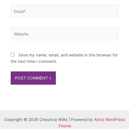
Email*
Website
Save my name, email, and website in this browser for
the next time I comment.
Copyright © 2026 Chauncia Willis | Powered by
Astra WordPress
Theme