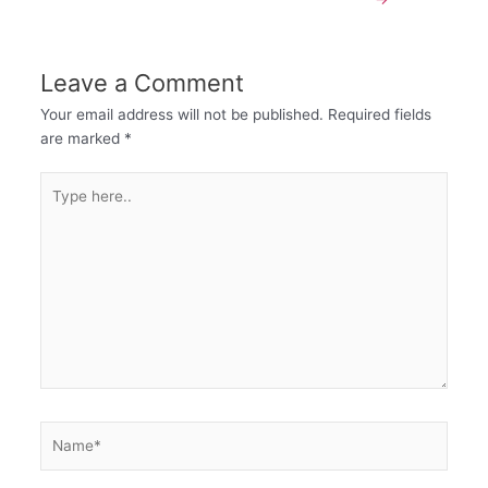
Leave a Comment
Your email address will not be published.
Required fields
are marked
*
Type
here..
Name*