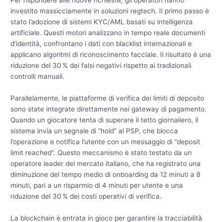
Per rispondere alle nuove richieste, gli operatori hanno
investito massicciamente in soluzioni regtech. Il primo passo è
stato l’adozione di sistemi KYC/AML basati su intelligenza
artificiale. Questi motori analizzano in tempo reale documenti
d’identità, confrontano i dati con blacklist internazionali e
applicano algoritmi di riconoscimento facciale. Il risultato è una
riduzione del 30 % dei falsi negativi rispetto ai tradizionali
controlli manuali.
Parallelamente, le piattaforme di verifica dei limiti di deposito
sono state integrate direttamente nei gateway di pagamento.
Quando un giocatore tenta di superare il tetto giornaliero, il
sistema invia un segnale di “hold” al PSP, che blocca
l’operazione e notifica l’utente con un messaggio di “deposit
limit reached”. Questo meccanismo è stato testato da un
operatore leader del mercato italiano, che ha registrato una
diminuzione del tempo medio di onboarding da 12 minuti a 8
minuti, pari a un risparmio di 4 minuti per utente e una
riduzione del 30 % dei costi operativi di verifica.
La blockchain è entrata in gioco per garantire la tracciabilità