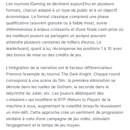
Les tournois iGaming se déclinent aujourd’hui en plusieurs
formats, chacun adapté à un type de public et à un objectif
économique. Le format classique comprend une phase
qualificative (souvent gratuite ou à faible mise), suivie
d’éliminatoires à enjeux croissants et d’une finale cash‑prize où
les meilleurs joueurs se partagent un jackpot pouvant
atteindre plusieurs centaines de milliers d’euros. Le
leaderboard, quant à lui, récompense les positions 1 à 10 avec
des bonus de mise ou des crédits de jeu.
L’intégration de la narration est le facteur différenciateur.
Prenons l’exemple du tournoi
The Dark Knight
. Chaque round
correspond à une scène du film : la première élimination se
déroule dans les ruelles de Gotham, la seconde dans le
labyrinthe du Joker, etc. Les joueurs débloquent des
« missions » qui modifient le RTP (Return to Player) de la
machine à sous, augmentant la volatilité lorsqu’ils réussissent
un mini‑défi. Cette approche crée un sentiment de progression
similaire à celui d’une campagne de jeu vidéo, stimulant
l’engagement et le temps de jeu moyen.