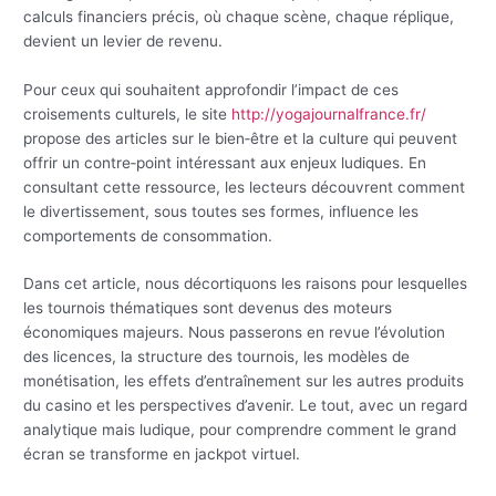
calculs financiers précis, où chaque scène, chaque réplique,
devient un levier de revenu.
Pour ceux qui souhaitent approfondir l’impact de ces
croisements culturels, le site
http://yogajournalfrance.fr/
propose des articles sur le bien‑être et la culture qui peuvent
offrir un contre‑point intéressant aux enjeux ludiques. En
consultant cette ressource, les lecteurs découvrent comment
le divertissement, sous toutes ses formes, influence les
comportements de consommation.
Dans cet article, nous décortiquons les raisons pour lesquelles
les tournois thématiques sont devenus des moteurs
économiques majeurs. Nous passerons en revue l’évolution
des licences, la structure des tournois, les modèles de
monétisation, les effets d’entraînement sur les autres produits
du casino et les perspectives d’avenir. Le tout, avec un regard
analytique mais ludique, pour comprendre comment le grand
écran se transforme en jackpot virtuel.