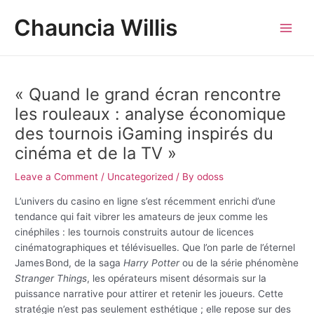
Skip
Post
MAI
Chauncia Willis
to
navigation
MEN
content
« Quand le grand écran rencontre
les rouleaux : analyse économique
des tournois iGaming inspirés du
cinéma et de la TV »
Leave a Comment
/
Uncategorized
/ By
odoss
L’univers du casino en ligne s’est récemment enrichi d’une
tendance qui fait vibrer les amateurs de jeux comme les
cinéphiles : les tournois construits autour de licences
cinématographiques et télévisuelles. Que l’on parle de l’éternel
James Bond, de la saga
Harry Potter
ou de la série phénomène
Stranger Things
, les opérateurs misent désormais sur la
puissance narrative pour attirer et retenir les joueurs. Cette
stratégie n’est pas seulement esthétique ; elle repose sur des