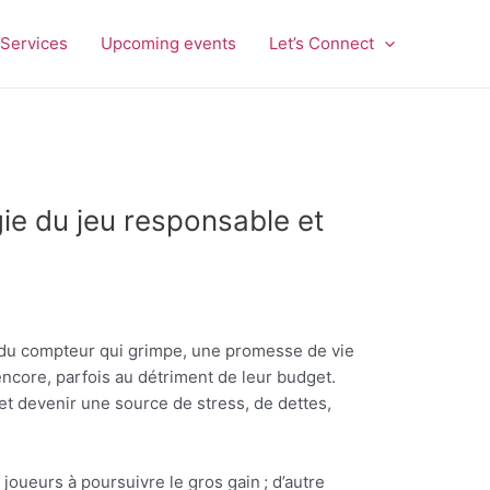
Services
Upcoming events
Let’s Connect
gie du jeu responsable et
çu du compteur qui grimpe, une promesse de vie
encore, parfois au détriment de leur budget.
et devenir une source de stress, de dettes,
joueurs à poursuivre le gros gain ; d’autre