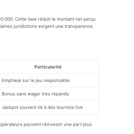
10 000. Cette taxe réduit le montant net perçu
taines juridictions exigent une transparence
Particularité
Emphase sur le jeu responsable
Bonus sans wager très répandu
Jackpot souvent lié à des tournois live
s opérateurs peuvent réinvestir une part plus