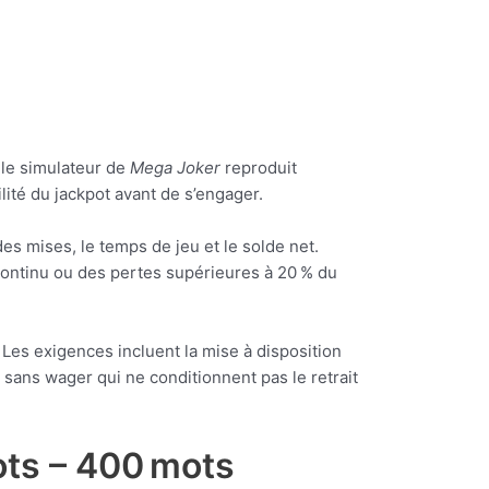
, le simulateur de
Mega Joker
reproduit
lité du jackpot avant de s’engager.
des mises, le temps de jeu et le solde net.
continu ou des pertes supérieures à 20 % du
. Les exigences incluent la mise à disposition
 sans wager qui ne conditionnent pas le retrait
ots – 400 mots