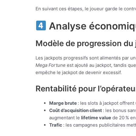
En suivant ces étapes, le joueur garde le con
Analyse économiqu
Modèle de progression du 
Les jackpots progressifs sont alimentés par u
Mega Fortune
est ajouté au jackpot, tandis que
empêche le jackpot de devenir excessif.
Rentabilité pour l’opérateu
Marge brute
: les slots à jackpot offre
Coût d’acquisition client
: les bonus san
augmentant le
lifetime value
de 20 % en
Trafic
: les campagnes publicitaires mett