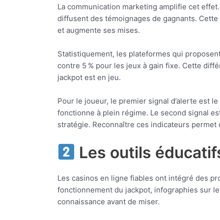
La communication marketing amplifie cet effet.
diffusent des témoignages de gagnants. Cette m
et augmente ses mises.
Statistiquement, les plateformes qui proposent
contre 5 % pour les jeux à gain fixe. Cette dif
jackpot est en jeu.
Pour le joueur, le premier signal d’alerte est
fonctionne à plein régime. Le second signal es
stratégie. Reconnaître ces indicateurs permet d’
Les outils éducatif
Les casinos en ligne fiables ont intégré des p
fonctionnement du jackpot, infographies sur le
connaissance avant de miser.