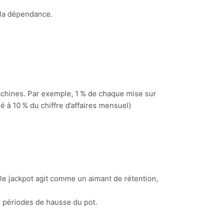
 la dépendance.
achines. Par exemple, 1 % de chaque mise sur
é à 10 % du chiffre d’affaires mensuel)
 le jackpot agit comme un aimant de rétention,
s périodes de hausse du pot.