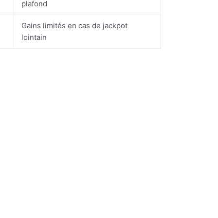
plafond
Gains limités en cas de jackpot
lointain