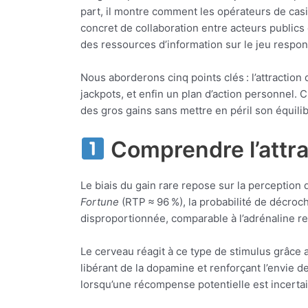
part, il montre comment les opérateurs de casin
concret de collaboration entre acteurs publics e
des ressources d’information sur le jeu respon
Nous aborderons cinq points clés : l’attraction
jackpots, et enfin un plan d’action personnel.
des gros gains sans mettre en péril son équili
Comprendre l’attra
Le biais du gain rare repose sur la perception
Fortune
(RTP ≈ 96 %), la probabilité de décroche
disproportionnée, comparable à l’adrénaline re
Le cerveau réagit à ce type de stimulus grâce 
libérant de la dopamine et renforçant l’envie
lorsqu’une récompense potentielle est incertai