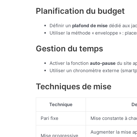
Planification du budget
Définir un
plafond de mise
dédié aux jac
Utiliser la méthode « enveloppe » : plac
Gestion du temps
Activer la fonction
auto‑pause
du site a
Utiliser un chronomètre externe (smartp
Techniques de mise
Technique
De
Pari fixe
Mise constante à chaq
Augmenter la mise a
Mise progressive