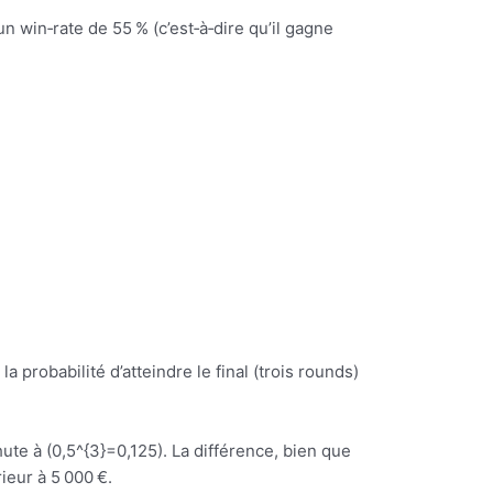
 win‑rate de 55 % (c’est‑à‑dire qu’il gagne
a probabilité d’atteindre le final (trois rounds)
hute à (0,5^{3}=0,125). La différence, bien que
ieur à 5 000 €.