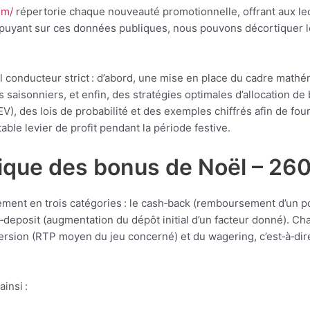
om/
répertorie chaque nouveauté promotionnelle, offrant aux le
’appuyant sur ces données publiques, nous pouvons décortiquer l
 fil conducteur strict : d’abord, une mise en place du cadre mat
 saisonniers, et enfin, des stratégies optimales d’allocation de 
V), des lois de probabilité et des exemples chiffrés afin de fo
ble levier de profit pendant la période festive.
ique des bonus de Noël – 26
ment en trois catégories : le cash‑back (remboursement d’un po
ch‑deposit (augmentation du dépôt initial d’un facteur donné). 
rsion (RTP moyen du jeu concerné) et du wagering, c’est‑à‑dire
insi :