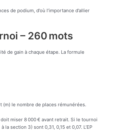
es de podium, d’où l’importance d’allier
urnoi – 260 mots
ilité de gain à chaque étape. La formule
ié, et (m) le nombre de places rémunérées.
it miser 8 000 € avant retrait. Si le tournoi
la section 3) sont 0,31, 0,15 et 0,07. L’EP