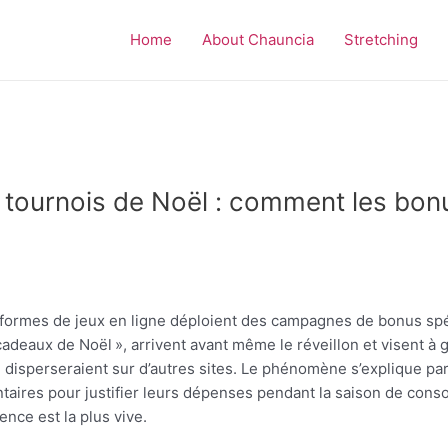
Home
About Chauncia
Stretching
 tournois de Noël : comment les bon
eformes de jeux en ligne déploient des campagnes de bonus spé
aux de Noël », arrivent avant même le réveillon et visent à gonfl
 se disperseraient sur d’autres sites. Le phénomène s’explique pa
aires pour justifier leurs dépenses pendant la saison de conso
ence est la plus vive.